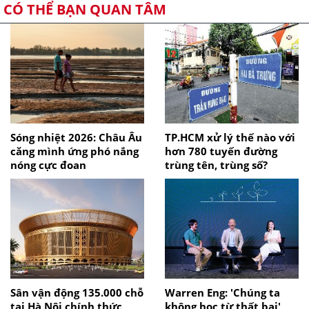
CÓ THỂ BẠN QUAN TÂM
Sóng nhiệt 2026: Châu Âu
TP.HCM xử lý thế nào với
căng mình ứng phó nắng
hơn 780 tuyến đường
nóng cực đoan
trùng tên, trùng số?
Sân vận động 135.000 chỗ
Warren Eng: 'Chúng ta
tại Hà Nội chính thức
không học từ thất bại'