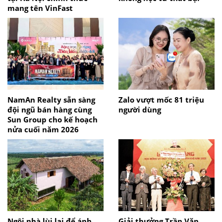
mang tên VinFast
NamAn Realty sẵn sàng
Zalo vượt mốc 81 triệu
đội ngũ bán hàng cùng
người dùng
Sun Group cho kế hoạch
nửa cuối năm 2026
Ngôi nhà lùi lại để ánh
Giải thưởng Trần Văn