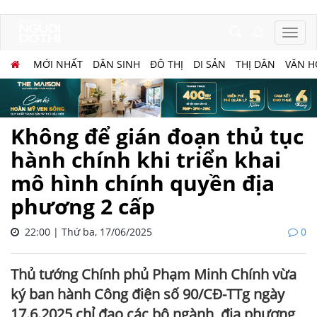
MỚI NHẤT
DÂN SINH
ĐÔ THỊ
DI SẢN
THỊ DÂN
VĂN H
Không để gián đoạn thủ tục
hành chính khi triển khai
mô hình chính quyền địa
phương 2 cấp
22:00 | Thứ ba, 17/06/2025
0
Thủ tướng Chính phủ Phạm Minh Chính vừa
ký ban hành Công điện số 90/CĐ-TTg ngày
17.6.2025 chỉ đạo các bộ ngành, địa phương