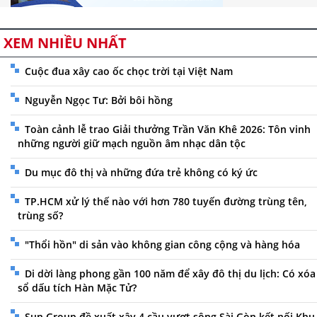
XEM NHIỀU NHẤT
Cuộc đua xây cao ốc chọc trời tại Việt Nam
Nguyễn Ngọc Tư: Bởi bôi hồng
Toàn cảnh lễ trao Giải thưởng Trần Văn Khê 2026: Tôn vinh
những người giữ mạch nguồn âm nhạc dân tộc
Du mục đô thị và những đứa trẻ không có ký ức
TP.HCM xử lý thế nào với hơn 780 tuyến đường trùng tên,
trùng số?
"Thổi hồn" di sản vào không gian công cộng và hàng hóa
Di dời làng phong gần 100 năm để xây đô thị du lịch: Có xóa
sổ dấu tích Hàn Mặc Tử?
Sun Group đề xuất xây 4 cầu vượt sông Sài Gòn kết nối Khu