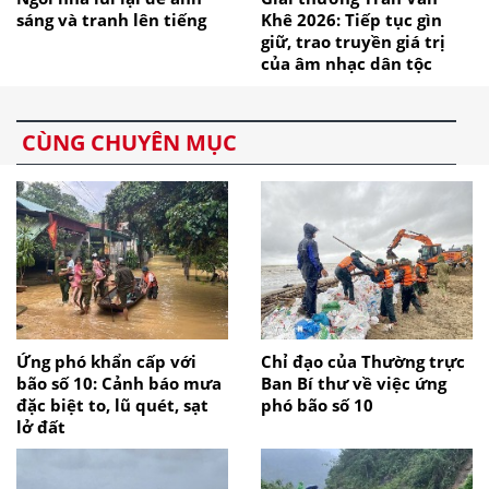
sáng và tranh lên tiếng
Khê 2026: Tiếp tục gìn
giữ, trao truyền giá trị
của âm nhạc dân tộc
CÙNG CHUYÊN MỤC
Ứng phó khẩn cấp với
Chỉ đạo của Thường trực
bão số 10: Cảnh báo mưa
Ban Bí thư về việc ứng
đặc biệt to, lũ quét, sạt
phó bão số 10
lở đất