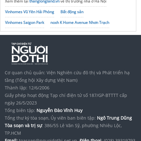
Xem thêm tại
thanglongland.vn
về thị trường nhà ở Hà Nội
Vinhomes Vũ Yên Hải Phòng
Bất động sản
Vinhomes Saigon Park
noxh K Home Avenue Nhơn Trạch
Tập đoàn Bcons Group
Cơ quan chủ quản: Viện Nghiên cứu đô thị và Phát triển hạ
tầng (Tổng hội Xây dựng Việt Nam)
Thành lập: 12/6/2006
Giấy phép hoạt động Tạp chí điện tử số 187/GP-BTTTT cấp
ngày 26/5/2023
Tổng biên tập:
Nguyễn Đào Vĩnh Huy
Tổng thư ký tòa soạn, Ủy viên ban biên tập:
Ngô Trung Dũng
Tòa soạn và trị sự
: 386/55 Lê Văn Sỹ, phường Nhiêu Lộc,
TP.HCM
Email:
toasoan@nguoidothi.net.vn.
Điện thoại
: (028) 39319793