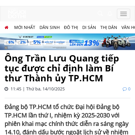
MỚI NHẤT
DÂN SINH
ĐÔ THỊ
DI SẢN
THỊ DÂN
VĂN H
Ông Trần Lưu Quang tiếp
tục được chỉ định làm Bí
thư Thành ủy TP.HCM
11:45 | Thứ ba, 14/10/2025
0
Đảng bộ TP.HCM tổ chức Đại hội Đảng bộ
TP.HCM lần thứ I, nhiệm kỳ 2025-2030 với
phiên khai mạc chính thức diễn ra sáng ngày
14.10, đánh dấu bước ngoặt lịch sử về nhiệm