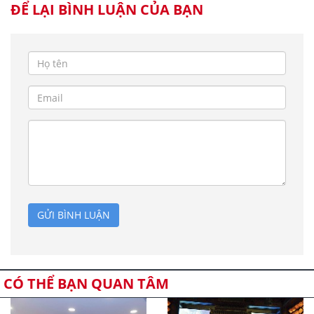
ĐỂ LẠI BÌNH LUẬN CỦA BẠN
GỬI BÌNH LUẬN
CÓ THỂ BẠN QUAN TÂM