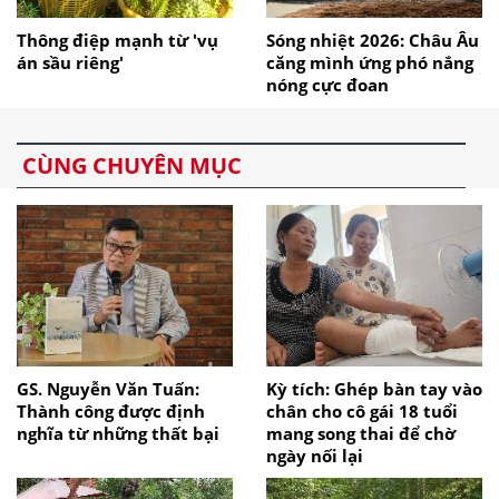
Thông điệp mạnh từ 'vụ
Sóng nhiệt 2026: Châu Âu
án sầu riêng'
căng mình ứng phó nắng
nóng cực đoan
CÙNG CHUYÊN MỤC
GS. Nguyễn Văn Tuấn:
Kỳ tích: Ghép bàn tay vào
Thành công được định
chân cho cô gái 18 tuổi
nghĩa từ những thất bại
mang song thai để chờ
ngày nối lại