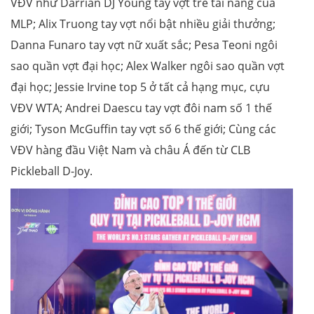
VĐV như Darrian DJ Young tay vợt trẻ tài năng của
MLP; Alix Truong tay vợt nổi bật nhiều giải thưởng;
Danna Funaro tay vợt nữ xuất sắc; Pesa Teoni ngôi
sao quần vợt đại học; Alex Walker ngôi sao quần vợt
đại học; Jessie Irvine top 5 ở tất cả hạng mục, cựu
VĐV WTA; Andrei Daescu tay vợt đôi nam số 1 thế
giới; Tyson McGuffin tay vợt số 6 thế giới; Cùng các
VĐV hàng đầu Việt Nam và châu Á đến từ CLB
Pickleball D-Joy.