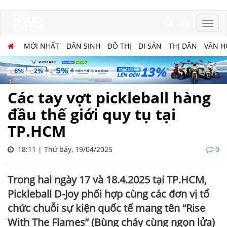
MỚI NHẤT
DÂN SINH
ĐÔ THỊ
DI SẢN
THỊ DÂN
VĂN H
Các tay vợt pickleball hàng
đầu thế giới quy tụ tại
TP.HCM
18:11 | Thứ bảy, 19/04/2025
0
Trong hai ngày 17 và 18.4.2025 tại TP.HCM,
Pickleball D-Joy phối hợp cùng các đơn vị tổ
chức chuỗi sự kiện quốc tế mang tên “Rise
With The Flames” (Bùng cháy cùng ngọn lửa)