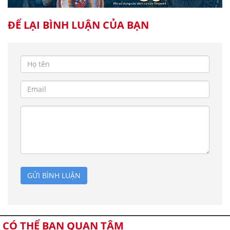
ĐỂ LẠI BÌNH LUẬN CỦA BẠN
GỬI BÌNH LUẬN
CÓ THỂ BẠN QUAN TÂM