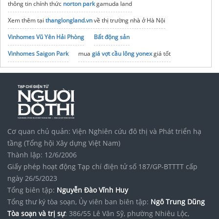
thông tin chính thức
norton park
gamuda land
Xem thêm tại
thanglongland.vn
về thị trường nhà ở Hà Nội
Vinhomes Vũ Yên Hải Phòng
Bất động sản
Vinhomes Saigon Park
mua
giá vợt cầu lông yonex
giá tốt
noxh K Home Avenue Nhơn Trạch
Tập đoàn Bcons Group
Xưởng may
đồng phục pickleball
giá rẻ
đại lý gearbox
pickleball
Cơ quan chủ quản: Viện Nghiên cứu đô thị và Phát triển hạ
tầng (Tổng hội Xây dựng Việt Nam)
Thành lập: 12/6/2006
Giấy phép hoạt động Tạp chí điện tử số 187/GP-BTTTT cấp
ngày 26/5/2023
Tổng biên tập:
Nguyễn Đào Vĩnh Huy
Tổng thư ký tòa soạn, Ủy viên ban biên tập:
Ngô Trung Dũng
Tòa soạn và trị sự
: 386/55 Lê Văn Sỹ, phường Nhiêu Lộc,