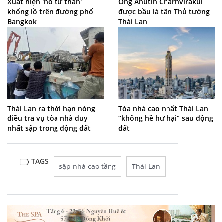
Xuất hiện 'hố tử thần'
Ông Anutin Charnvirakul
khổng lồ trên đường phố
được bầu là tân Thủ tướng
Bangkok
Thái Lan
Thái Lan ra thời hạn nóng
Tòa nhà cao nhất Thái Lan
điều tra vụ tòa nhà duy
“không hề hư hại” sau động
nhất sập trong động đất
đất
TAGS
sập nhà cao tầng
Thái Lan