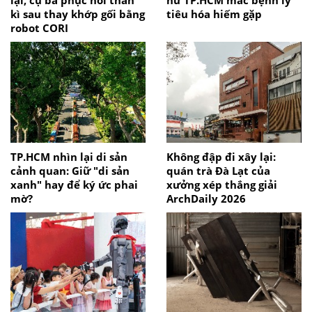
lại, cụ bà phục hồi thần
nữ TP.HCM mắc bệnh lý
kì sau thay khớp gối bằng
tiêu hóa hiếm gặp
robot CORI
TP.HCM nhìn lại di sản
Không đập đi xây lại:
cảnh quan: Giữ "di sản
quán trà Đà Lạt của
xanh" hay để ký ức phai
xưởng xép thắng giải
mờ?
ArchDaily 2026