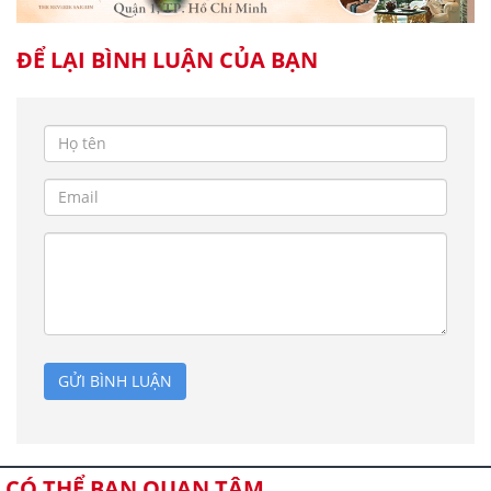
ĐỂ LẠI BÌNH LUẬN CỦA BẠN
GỬI BÌNH LUẬN
CÓ THỂ BẠN QUAN TÂM