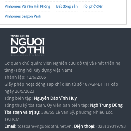
Vinhomes Vũ Yên Hải Phòng
Bất động sản
nồi phở điện
Vinhomes Saigon Park
Báo giá ngay đơn giá
xây nhà phố
uy tín đẹp nhất tại TPHCM
noxh K Home Avenue Nhơn Trạch
Tập đoàn Bcons Group
mẫu nhà đẹp
2026
xe lăn tâm việt
Cơ quan chủ quản: Viện Nghiên cứu đô thị và Phát triển hạ
tầng (Tổng hội Xây dựng Việt Nam)
Thành lập: 12/6/2006
Giấy phép hoạt động Tạp chí điện tử số 187/GP-BTTTT cấp
ngày 26/5/2023
Tổng biên tập:
Nguyễn Đào Vĩnh Huy
Tổng thư ký tòa soạn, Ủy viên ban biên tập:
Ngô Trung Dũng
Tòa soạn và trị sự
: 386/55 Lê Văn Sỹ, phường Nhiêu Lộc,
TP.HCM
Email:
toasoan@nguoidothi.net.vn.
Điện thoại
: (028) 39319793