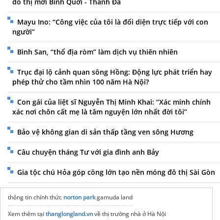
đô thị mới Bình Quới - Thanh Đa
Mayu Ino: “Công việc của tôi là đối diện trực tiếp với con
người”
Bình San, “thổ địa ròm” làm dịch vụ thiên nhiên
Trục đại lộ cảnh quan sông Hồng: Động lực phát triển hay
phép thử cho tầm nhìn 100 năm Hà Nội?
Con gái của liệt sĩ Nguyễn Thị Minh Khai: “Xác minh chính
xác nơi chôn cất mẹ là tâm nguyện lớn nhất đời tôi”
Bảo vệ không gian di sản thấp tầng ven sông Hương
Câu chuyện tháng Tư với gia đình anh Bảy
Gia tộc chú Hỏa góp công lớn tạo nền móng đô thị Sài Gòn
thông tin chính thức
norton park
gamuda land
Xem thêm tại
thanglongland.vn
về thị trường nhà ở Hà Nội