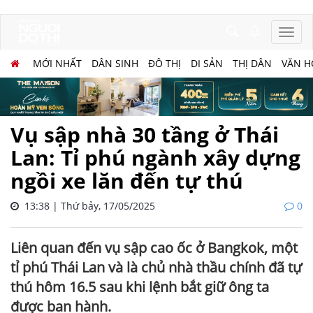
MỚI NHẤT
DÂN SINH
ĐÔ THỊ
DI SẢN
THỊ DÂN
VĂN H
Vụ sập nhà 30 tầng ở Thái
Lan: Tỉ phú ngành xây dựng
ngồi xe lăn đến tự thú
13:38 | Thứ bảy, 17/05/2025
0
Liên quan đến vụ sập cao ốc ở Bangkok, một
tỉ phú Thái Lan và là chủ nhà thầu chính đã tự
thú hôm 16.5 sau khi lệnh bắt giữ ông ta
được ban hành.