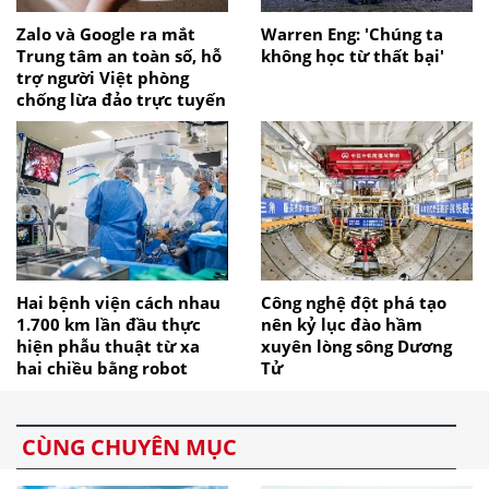
Zalo và Google ra mắt
Warren Eng: 'Chúng ta
Trung tâm an toàn số, hỗ
không học từ thất bại'
trợ người Việt phòng
chống lừa đảo trực tuyến
Hai bệnh viện cách nhau
Công nghệ đột phá tạo
1.700 km lần đầu thực
nên kỷ lục đào hầm
hiện phẫu thuật từ xa
xuyên lòng sông Dương
hai chiều bằng robot
Tử
CÙNG CHUYÊN MỤC