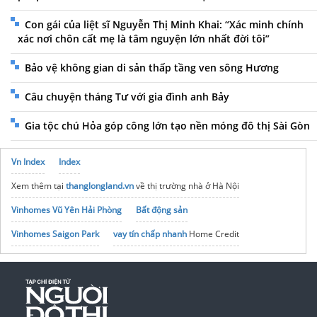
Con gái của liệt sĩ Nguyễn Thị Minh Khai: “Xác minh chính
xác nơi chôn cất mẹ là tâm nguyện lớn nhất đời tôi”
Bảo vệ không gian di sản thấp tầng ven sông Hương
Câu chuyện tháng Tư với gia đình anh Bảy
Gia tộc chú Hỏa góp công lớn tạo nền móng đô thị Sài Gòn
Vn Index
Index
Xem thêm tại
thanglongland.vn
về thị trường nhà ở Hà Nội
Vinhomes Vũ Yên Hải Phòng
Bất động sản
Vinhomes Saigon Park
vay tín chấp nhanh
Home Credit
noxh K Home Avenue Nhơn Trạch
Tập đoàn Bcons Group
giá vàng kim tín bạc liêu