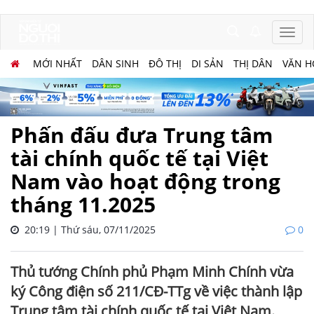
MỚI NHẤT
DÂN SINH
ĐÔ THỊ
DI SẢN
THỊ DÂN
VĂN H
Phấn đấu đưa Trung tâm
tài chính quốc tế tại Việt
Nam vào hoạt động trong
tháng 11.2025
20:19 | Thứ sáu, 07/11/2025
0
Thủ tướng Chính phủ Phạm Minh Chính vừa
ký Công điện số 211/CĐ-TTg về việc thành lập
Trung tâm tài chính quốc tế tại Việt Nam.