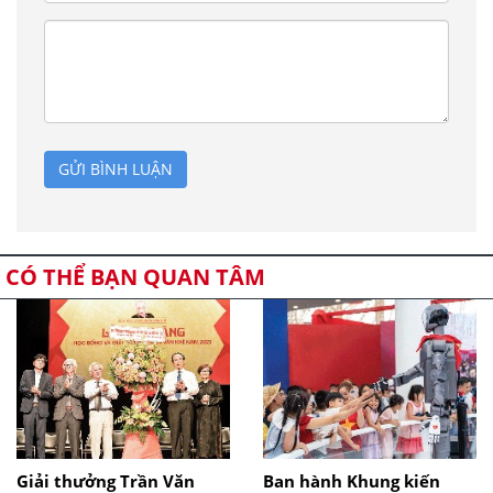
GỬI BÌNH LUẬN
CÓ THỂ BẠN QUAN TÂM
Giải thưởng Trần Văn
Ban hành Khung kiến