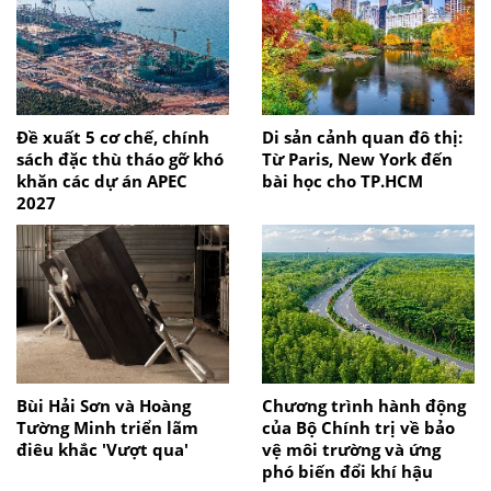
Đề xuất 5 cơ chế, chính
Di sản cảnh quan đô thị:
sách đặc thù tháo gỡ khó
Từ Paris, New York đến
khăn các dự án APEC
bài học cho TP.HCM
2027
Bùi Hải Sơn và Hoàng
Chương trình hành động
Tường Minh triển lãm
của Bộ Chính trị về bảo
điêu khắc 'Vượt qua'
vệ môi trường và ứng
phó biến đổi khí hậu