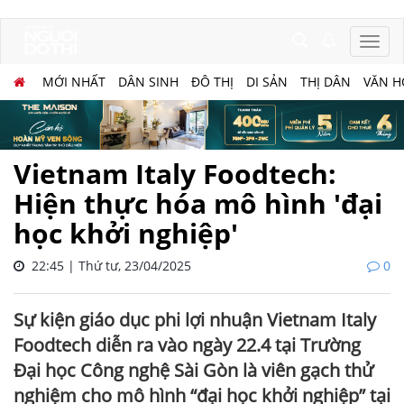
MỚI NHẤT
DÂN SINH
ĐÔ THỊ
DI SẢN
THỊ DÂN
VĂN H
Vietnam Italy Foodtech:
Hiện thực hóa mô hình 'đại
học khởi nghiệp'
22:45 | Thứ tư, 23/04/2025
0
Sự kiện giáo dục phi lợi nhuận Vietnam Italy
Foodtech diễn ra vào ngày 22.4 tại Trường
Đại học Công nghệ Sài Gòn là viên gạch thử
nghiệm cho mô hình “đại học khởi nghiệp” tại