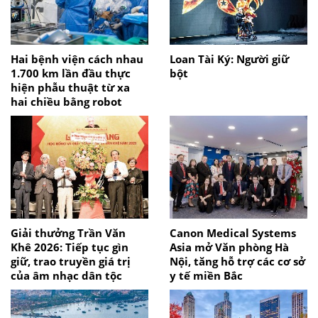
Hai bệnh viện cách nhau
Loan Tài Ký: Người giữ
1.700 km lần đầu thực
bột
hiện phẫu thuật từ xa
hai chiều bằng robot
Giải thưởng Trần Văn
Canon Medical Systems
Khê 2026: Tiếp tục gìn
Asia mở Văn phòng Hà
giữ, trao truyền giá trị
Nội, tăng hỗ trợ các cơ sở
của âm nhạc dân tộc
y tế miền Bắc