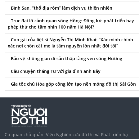
Bình San, “thổ địa ròm” làm dịch vụ thiên nhiên
Trục đại lộ cảnh quan sông Hồng: Động lực phát triển hay
phép thử cho tầm nhìn 100 năm Hà Nội?
Con gái của liệt sĩ Nguyễn Thị Minh Khai: “Xác minh chính
xác nơi chôn cất mẹ là tâm nguyện lớn nhất đời tôi”
Bảo vệ không gian di sản thấp tầng ven sông Hương
Câu chuyện tháng Tư với gia đình anh Bảy
Gia tộc chú Hỏa góp công lớn tạo nền móng đô thị Sài Gòn
Cơ quan chủ quản: Viện Nghiên cứu đô thị và Phát triển hạ