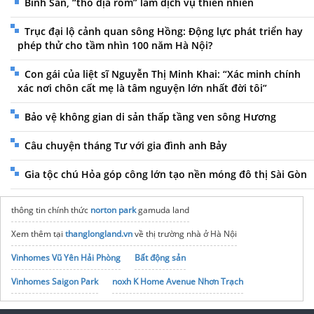
Bình San, “thổ địa ròm” làm dịch vụ thiên nhiên
Trục đại lộ cảnh quan sông Hồng: Động lực phát triển hay
phép thử cho tầm nhìn 100 năm Hà Nội?
Con gái của liệt sĩ Nguyễn Thị Minh Khai: “Xác minh chính
xác nơi chôn cất mẹ là tâm nguyện lớn nhất đời tôi”
Bảo vệ không gian di sản thấp tầng ven sông Hương
Câu chuyện tháng Tư với gia đình anh Bảy
Gia tộc chú Hỏa góp công lớn tạo nền móng đô thị Sài Gòn
thông tin chính thức
norton park
gamuda land
Xem thêm tại
thanglongland.vn
về thị trường nhà ở Hà Nội
Vinhomes Vũ Yên Hải Phòng
Bất động sản
Vinhomes Saigon Park
noxh K Home Avenue Nhơn Trạch
Tập đoàn Bcons Group