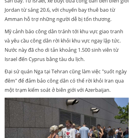
sân bay. Từ Israel, xe buýt đưa công dân đến biên giới
Jordan từ sáng 20.6, với chuyến bay thuê bao từ
Amman hỗ trợ những người dễ bị tổn thương.
Mỹ cảnh báo công dân tránh tới khu vực giao tranh
và yêu cầu công dân rời khỏi khu vực ngay lập tức.
Nước này đã cho di tản khoảng 1.500 sinh viên từ
Israel đến Cyprus bằng tàu du lịch.
Đại sứ quán Nga tại Tehran cũng làm việc "suốt ngày
đêm" để đảm bảo công dân có thể rời khỏi Iran qua
một trạm kiểm soát ở biên giới với Azerbaijan.