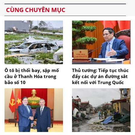
CÙNG CHUYÊN MỤC
Ô tô bị thổi bay, sập mố
Thủ tướng: Tiếp tục thúc
cầu ở Thanh Hóa trong
đẩy các dự án đường sắt
bão số 10
kết nối với Trung Quốc