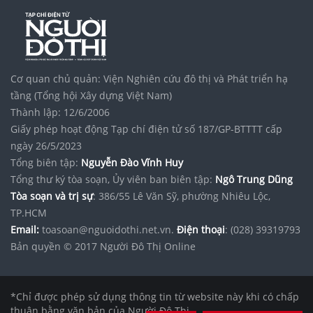
Cơ quan chủ quản: Viện Nghiên cứu đô thị và Phát triển hạ
tầng (Tổng hội Xây dựng Việt Nam)
Thành lập: 12/6/2006
Giấy phép hoạt động Tạp chí điện tử số 187/GP-BTTTT cấp
ngày 26/5/2023
Tổng biên tập:
Nguyễn Đào Vĩnh Huy
Tổng thư ký tòa soạn, Ủy viên ban biên tập:
Ngô Trung Dũng
Tòa soạn và trị sự
: 386/55 Lê Văn Sỹ, phường Nhiêu Lộc,
TP.HCM
Email:
toasoan@nguoidothi.net.vn.
Điện thoại
: (028) 39319793
Bản quyền © 2017 Người Đô Thị Online
*Chỉ được phép sử dụng thông tin từ website này khi có chấp
thuận bằng văn bản của Người Đô Thị.