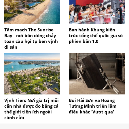
Tâm mạch The Sunrise
Ban hành Khung kiến
Bay - nơi bốn dòng chảy
trúc tổng thể quốc gia số
toàn cầu hội tụ bên vịnh
phiên bản 1.0
di sản
Vịnh Tiên: Nơi giá trị mỗi
Bùi Hải Sơn và Hoàng
căn nhà được đo bằng cả
Tường Minh triển lãm
thế giới tiện ích ngoài
điêu khắc 'Vượt qua'
cánh cửa