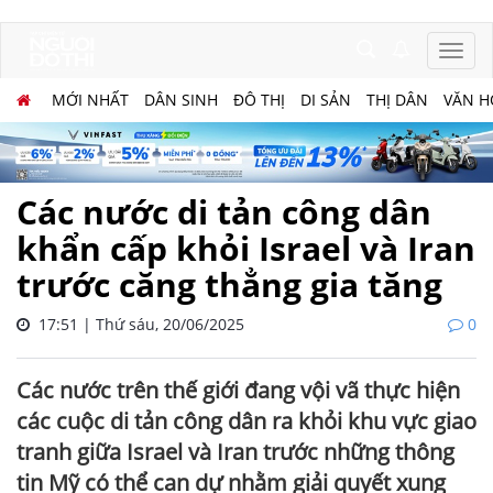
MỚI NHẤT
DÂN SINH
ĐÔ THỊ
DI SẢN
THỊ DÂN
VĂN H
Các nước di tản công dân
khẩn cấp khỏi Israel và Iran
trước căng thẳng gia tăng
17:51 | Thứ sáu, 20/06/2025
0
Các nước trên thế giới đang vội vã thực hiện
các cuộc di tản công dân ra khỏi khu vực giao
tranh giữa Israel và Iran trước những thông
tin Mỹ có thể can dự nhằm giải quyết xung