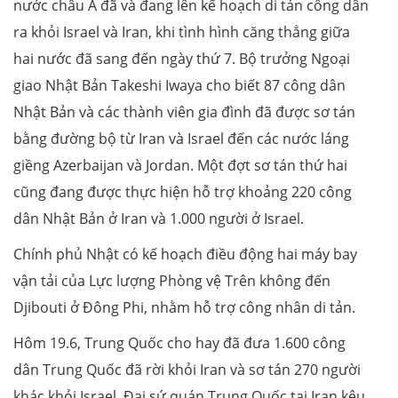
nước châu Á đã và đang lên kế hoạch di tản công dân
ra khỏi Israel và Iran, khi tình hình căng thẳng giữa
hai nước đã sang đến ngày thứ 7. Bộ trưởng Ngoại
giao Nhật Bản Takeshi Iwaya cho biết 87 công dân
Nhật Bản và các thành viên gia đình đã được sơ tán
bằng đường bộ từ Iran và Israel đến các nước láng
giềng Azerbaijan và Jordan. Một đợt sơ tán thứ hai
cũng đang được thực hiện hỗ trợ khoảng 220 công
dân Nhật Bản ở Iran và 1.000 người ở Israel.
Chính phủ Nhật có kế hoạch điều động hai máy bay
vận tải của Lực lượng Phòng vệ Trên không đến
Djibouti ở Đông Phi, nhằm hỗ trợ công nhân di tản.
Hôm 19.6, Trung Quốc cho hay đã đưa 1.600 công
dân Trung Quốc đã rời khỏi Iran và sơ tán 270 người
khác khỏi Israel. Đại sứ quán Trung Quốc tại Iran kêu