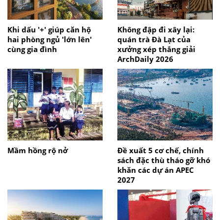
Khi dấu '+' giúp căn hộ
Không đập đi xây lại:
hai phòng ngủ 'lớn lên'
quán trà Đà Lạt của
cùng gia đình
xưởng xép thắng giải
ArchDaily 2026
Mầm hồng rộ nở
Đề xuất 5 cơ chế, chính
sách đặc thù tháo gỡ khó
khăn các dự án APEC
2027