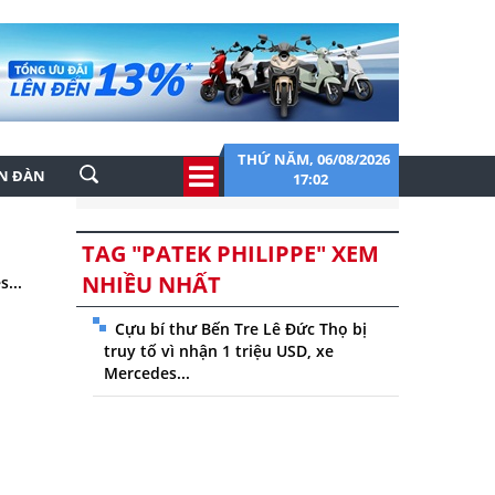
THỨ NĂM, 06/08/2026
ỄN ĐÀN
17:02
TAG "PATEK PHILIPPE" XEM
NHIỀU NHẤT
...
Cựu bí thư Bến Tre Lê Đức Thọ bị
truy tố vì nhận 1 triệu USD, xe
Mercedes...