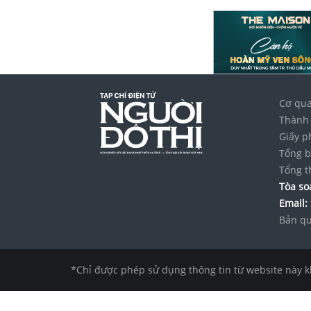
Cơ qua
Thành 
Giấy p
Tổng b
Tổng t
Tòa soạ
Email:
Bản qu
*Chỉ được phép sử dụng thông tin từ website này k