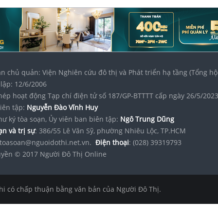
n chủ quản: Viện Nghiên cứu đô thị và Phát triển hạ tầng (Tổng hộ
lập: 12/6/2006
hép hoạt động Tạp chí điện tử số 187/GP-BTTTT cấp ngày 26/5/202
iên tập:
Nguyễn Đào Vĩnh Huy
hư ký tòa soạn, Ủy viên ban biên tập:
Ngô Trung Dũng
n và trị sự
: 386/55 Lê Văn Sỹ, phường Nhiêu Lộc, TP.HCM
toasoan@nguoidothi.net.vn.
Điện thoại
: (028) 39319793
yền © 2017 Người Đô Thị Online
hi có chấp thuận bằng văn bản của Người Đô Thị.