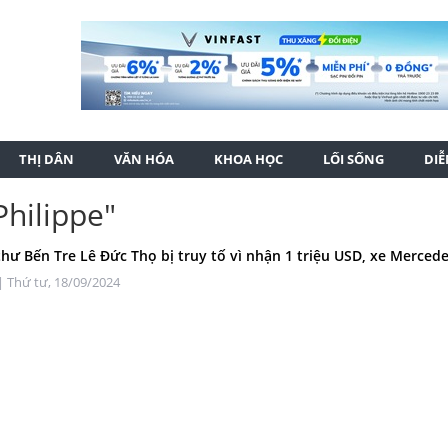
THỊ DÂN
VĂN HÓA
KHOA HỌC
LỐI SỐNG
DI
Philippe"
thư Bến Tre Lê Đức Thọ bị truy tố vì nhận 1 triệu USD, xe Mercedes
| Thứ tư, 18/09/2024