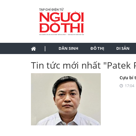
|
DÂN SINH
ĐÔ THỊ
DI SẢN
Tin tức mới nhất "Patek 
Cựu bí 
17:04 