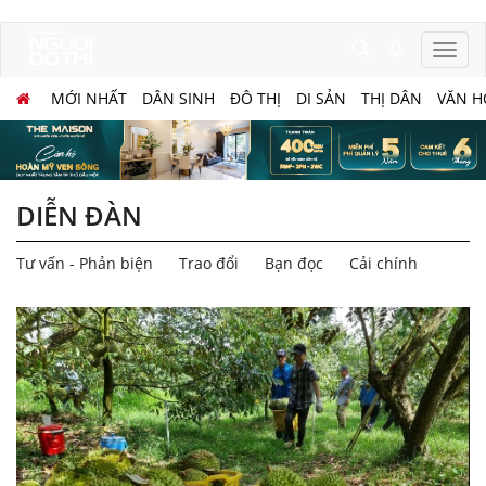
MỚI NHẤT
DÂN SINH
ĐÔ THỊ
DI SẢN
THỊ DÂN
VĂN H
DIỄN ĐÀN
Tư vấn - Phản biện
Trao đổi
Bạn đọc
Cải chính