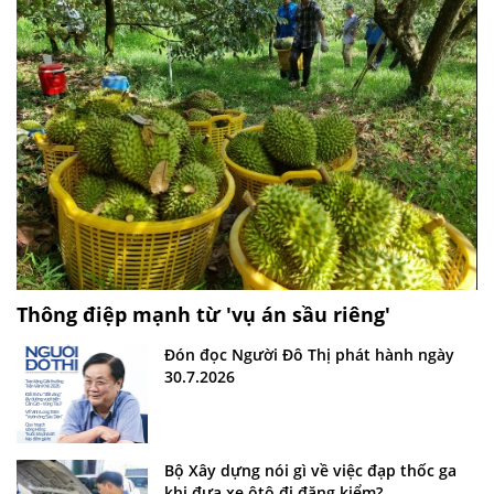
Thông điệp mạnh từ 'vụ án sầu riêng'
Đón đọc Người Đô Thị phát hành ngày
30.7.2026
Bộ Xây dựng nói gì về việc đạp thốc ga
khi đưa xe ôtô đi đăng kiểm?