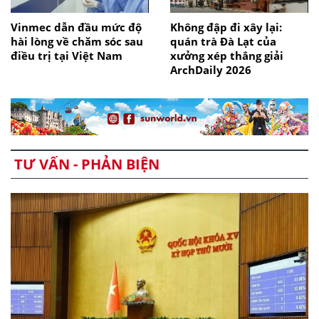
Vinmec dẫn đầu mức độ
Không đập đi xây lại:
hài lòng về chăm sóc sau
quán trà Đà Lạt của
điều trị tại Việt Nam
xưởng xép thắng giải
ArchDaily 2026
TƯ VẤN - PHẢN BIỆN