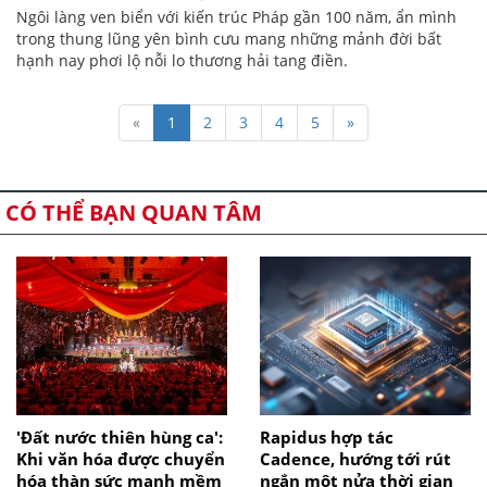
Ngôi làng ven biển với kiến trúc Pháp gần 100 năm, ẩn mình
trong thung lũng yên bình cưu mang những mảnh đời bất
hạnh nay phơi lộ nỗi lo thương hải tang điền.
«
1
2
3
4
5
»
CÓ THỂ BẠN QUAN TÂM
'Đất nước thiên hùng ca':
Rapidus hợp tác
Khi văn hóa được chuyển
Cadence, hướng tới rút
hóa thàn sức mạnh mềm
ngắn một nửa thời gian