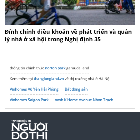
Đính chính điều khoản về phát triển và quản
lý nhà ở xã hội trong Nghị định 35
thông tin chính thức
norton park
gamuda land
Xem thêm tại
thanglongland.vn
về thị trường nhà ở Hà Nội
Vinhomes Vũ Yên Hải Phòng
Bất động sản
Vinhomes Saigon Park
noxh K Home Avenue Nhơn Trạch
Tập đoàn Bcons Group