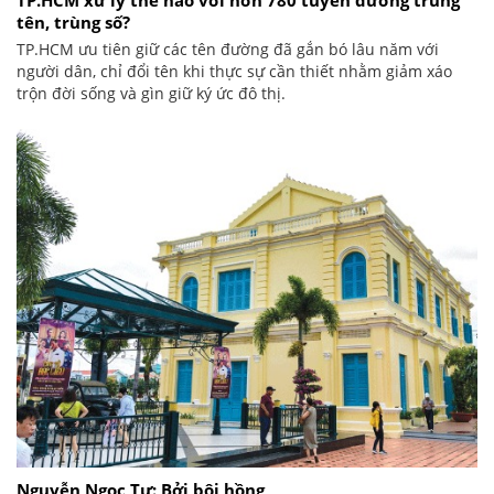
TP.HCM xử lý thế nào với hơn 780 tuyến đường trùng
tên, trùng số?
TP.HCM ưu tiên giữ các tên đường đã gắn bó lâu năm với
người dân, chỉ đổi tên khi thực sự cần thiết nhằm giảm xáo
trộn đời sống và gìn giữ ký ức đô thị.
Nguyễn Ngọc Tư: Bởi bôi hồng