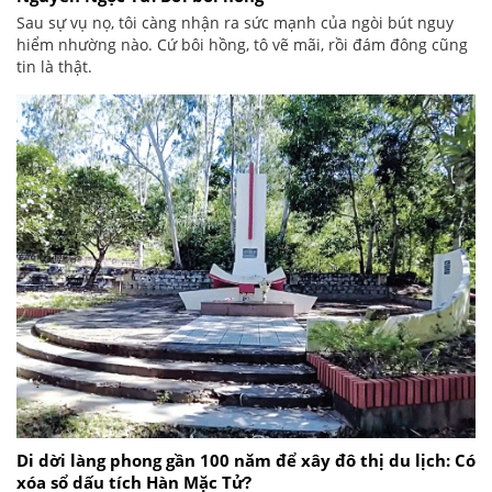
Sau sự vụ nọ, tôi càng nhận ra sức mạnh của ngòi bút nguy
hiểm nhường nào. Cứ bôi hồng, tô vẽ mãi, rồi đám đông cũng
tin là thật.
Di dời làng phong gần 100 năm để xây đô thị du lịch: Có
xóa sổ dấu tích Hàn Mặc Tử?