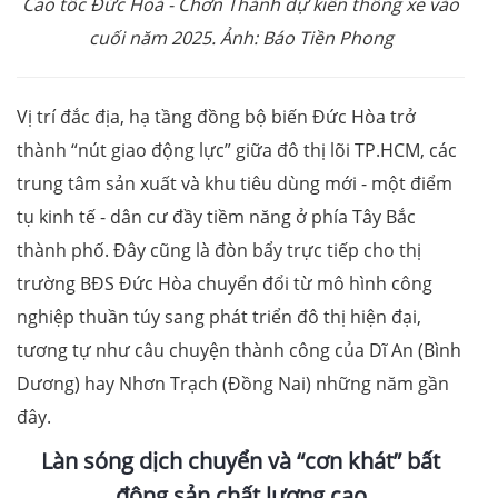
Cao tốc Đức
Hoà
-
Chơn Thành dự kiến thông
xe vào
cuối năm 2025
. Ảnh: Báo Tiền Phong
Vị trí đắc địa, hạ tầng đồng bộ biến Đức Hòa trở
thành “nút giao động lực” giữa đô thị lõi TP.HCM, các
trung tâm sản xuất và khu tiêu dùng mới - một điểm
tụ kinh tế - dân cư đầy tiềm năng ở phía Tây Bắc
thành phố. Đây cũng là đòn bẩy trực tiếp cho thị
trường BĐS Đức Hòa chuyển đổi từ mô hình công
nghiệp thuần túy sang phát triển đô thị hiện đại,
tương tự như câu chuyện thành công của Dĩ An (Bình
Dương) hay Nhơn Trạch (Đồng Nai) những năm gần
đây.
Làn sóng dịch chuyển và
“
cơn khát
”
bất
động sản
chất lượng cao