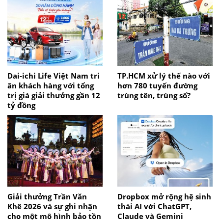
Dai-ichi Life Việt Nam tri
TP.HCM xử lý thế nào với
ân khách hàng với tổng
hơn 780 tuyến đường
trị giá giải thưởng gần 12
trùng tên, trùng số?
tỷ đồng
Giải thưởng Trần Văn
Dropbox mở rộng hệ sinh
Khê 2026 và sự ghi nhận
thái AI với ChatGPT,
cho một mô hình bảo tồn
Claude và Gemini