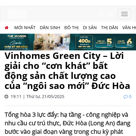
MỚI NHẤT
DÂN SINH
ĐÔ THỊ
DI SẢN
THỊ DÂN
VĂN H
Vinhomes Green City – Lời
giải cho “cơn khát” bất
động sản chất lượng cao
của “ngôi sao mới” Đức Hòa
19:11 | Thứ tư, 21/05/2025
0
Tổng hòa 3 lực đẩy: hạ tầng - công nghiệp và
nhu cầu cư trú thực, Đức Hòa (Long An) đang
bước vào giai đoạn vàng trong chu kỳ phát