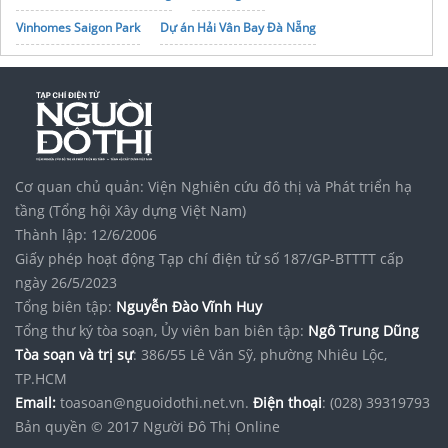
Vinhomes Saigon Park
Dự án Hải Vân Bay Đà Nẵng
noxh K Home Avenue Nhơn Trạch
Tập đoàn Bcons Group
Tìm
đất Đà Lạt Giá Rẻ
ở đâu
Shophouse
Nam Long Hải Phòng
VSIP
trang bất động sản Greenhomesland
Cơ quan chủ quản: Viện Nghiên cứu đô thị và Phát triển hạ
Bán shophouse Vinhomes Hải Vân
Giá Vinhomes Cần Giờ
tầng (Tổng hội Xây dựng Việt Nam)
Thành lập: 12/6/2006
Giấy phép hoạt động Tạp chí điện tử số 187/GP-BTTTT cấp
ngày 26/5/2023
Tổng biên tập:
Nguyễn Đào Vĩnh Huy
Tổng thư ký tòa soạn, Ủy viên ban biên tập:
Ngô Trung Dũng
Tòa soạn và trị sự
: 386/55 Lê Văn Sỹ, phường Nhiêu Lộc,
TP.HCM
Email:
toasoan@nguoidothi.net.vn.
Điện thoại
: (028) 39319793
Bản quyền © 2017 Người Đô Thị Online