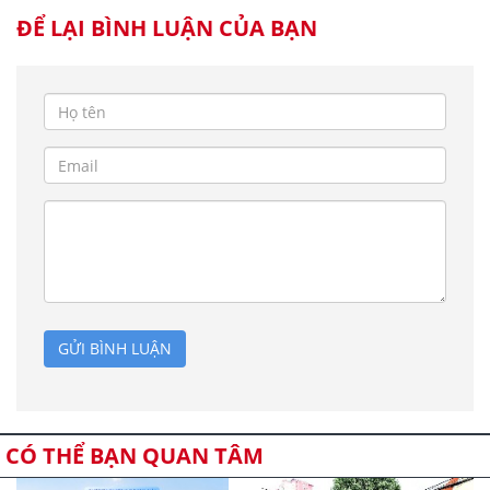
ĐỂ LẠI BÌNH LUẬN CỦA BẠN
GỬI BÌNH LUẬN
CÓ THỂ BẠN QUAN TÂM