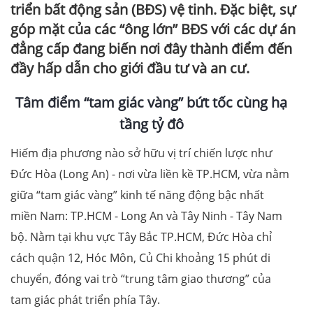
triển bất động sản (BĐS) vệ tinh. Đặc biệt, sự
góp mặt của các “ông lớn” BĐS với các dự án
đẳng cấp đang biến nơi đây thành điểm đến
đầy hấp dẫn cho giới đầu tư và an cư.
T
âm điểm “tam giác vàng” bứt tốc cùng hạ
tầng tỷ đô
Hiếm địa phương nào sở hữu vị trí chiến lược như
Đức Hòa (Long An) - nơi vừa liền kề TP.HCM, vừa nằm
giữa “tam giác vàng” kinh tế năng động bậc nhất
miền Nam: TP.HCM - Long An và Tây Ninh - Tây Nam
bộ. Nằm tại khu vực Tây Bắc TP.HCM, Đức Hòa chỉ
cách quận 12, Hóc Môn, Củ Chi khoảng 15 phút di
chuyển, đóng vai trò “trung tâm giao thương” của
tam giác phát triển phía Tây.