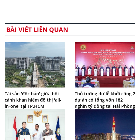
BÀI VIẾT LIÊN QUAN
Tài sản 'độc bản' giữa bối
Thủ tướng dự lễ khởi công 2
cảnh khan hiếm đô thị 'all-
dự án có tổng vốn 182
in-one' tại TP.HCM
nghìn tỷ đồng tại Hải Phòng