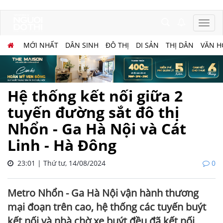
MỚI NHẤT
DÂN SINH
ĐÔ THỊ
DI SẢN
THỊ DÂN
VĂN H
Hệ thống kết nối giữa 2
tuyến đường sắt đô thị
Nhổn - Ga Hà Nội và Cát
Linh - Hà Đông
23:01 | Thứ tư, 14/08/2024
0
Metro Nhổn - Ga Hà Nội vận hành thương
mại đoạn trên cao, hệ thống các tuyến buýt
kết nối và nhà chờ xe buýt đều đã kết nối