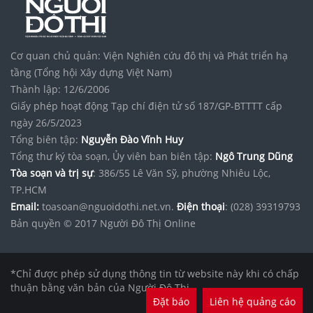
Cơ quan chủ quản: Viện Nghiên cứu đô thị và Phát triển hạ
tầng (Tổng hội Xây dựng Việt Nam)
Thành lập: 12/6/2006
Giấy phép hoạt động Tạp chí điện tử số 187/GP-BTTTT cấp
ngày 26/5/2023
Tổng biên tập:
Nguyễn Đào Vĩnh Huy
Tổng thư ký tòa soạn, Ủy viên ban biên tập:
Ngô Trung Dũng
Tòa soạn và trị sự
: 386/55 Lê Văn Sỹ, phường Nhiêu Lộc,
TP.HCM
Email:
toasoan@nguoidothi.net.vn.
Điện thoại
: (028) 39319793
Bản quyền © 2017 Người Đô Thị Online
*Chỉ được phép sử dụng thông tin từ website này khi có chấp
thuận bằng văn bản của Người Đô Thị.
Đặt báo
Liên hệ quảng cáo