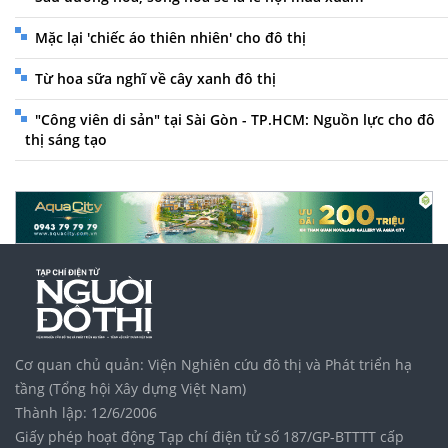
Mặc lại 'chiếc áo thiên nhiên' cho đô thị
Từ hoa sữa nghĩ về cây xanh đô thị
"Công viên di sản" tại Sài Gòn - TP.HCM: Nguồn lực cho đô
thị sáng tạo
Cơ quan chủ quản: Viện Nghiên cứu đô thị và Phát triển hạ
tầng (Tổng hội Xây dựng Việt Nam)
Thành lập: 12/6/2006
Giấy phép hoạt động Tạp chí điện tử số 187/GP-BTTTT cấp