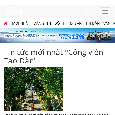
MỚI NHẤT
DÂN SINH
ĐÔ THỊ
DI SẢN
THỊ DÂN
VĂN H
Tin tức mới nhất "Công viên
Tao Đàn"