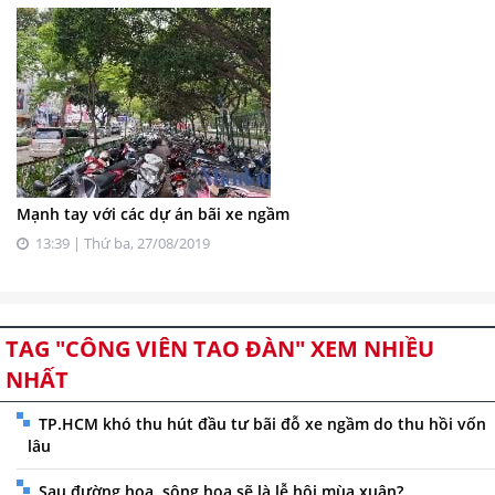
Mạnh tay với các dự án bãi xe ngầm
13:39 | Thứ ba, 27/08/2019
TAG "CÔNG VIÊN TAO ĐÀN" XEM NHIỀU
NHẤT
TP.HCM khó thu hút đầu tư bãi đỗ xe ngầm do thu hồi vốn
lâu
Sau đường hoa, sông hoa sẽ là lễ hội mùa xuân?