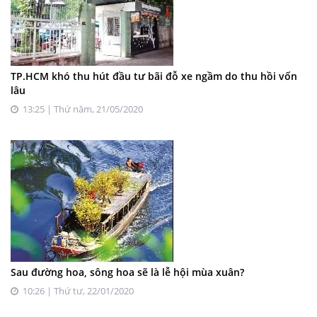
TP.HCM khó thu hút đầu tư bãi đỗ xe ngầm do thu hồi vốn
lâu
13:25 | Thứ năm, 21/05/2020
Sau đường hoa, sông hoa sẽ là lễ hội mùa xuân?
10:26 | Thứ tư, 22/01/2020