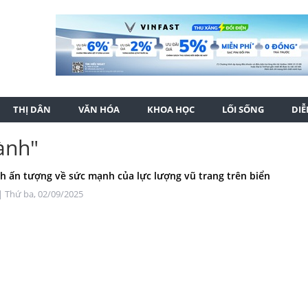
THỊ DÂN
VĂN HÓA
KHOA HỌC
LỐI SỐNG
DI
ành"
h ấn tượng về sức mạnh của lực lượng vũ trang trên biển
| Thứ ba, 02/09/2025