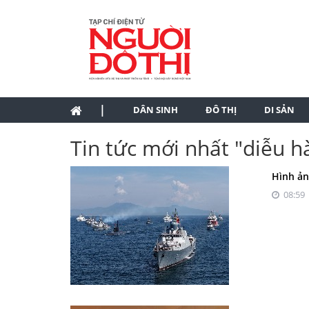
|
DÂN SINH
ĐÔ THỊ
DI SẢN
Tin tức mới nhất "diễu h
Hình ản
08:59 