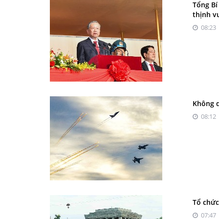
Tổng Bí
thịnh 
08:23 
Không q
08:12 
Tổ chức
07:47 