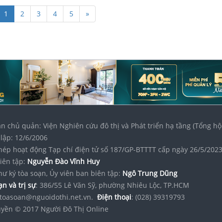
1
2
3
4
5
»
n chủ quản: Viện Nghiên cứu đô thị và Phát triển hạ tầng (Tổng hộ
lập: 12/6/2006
hép hoạt động Tạp chí điện tử số 187/GP-BTTTT cấp ngày 26/5/202
iên tập:
Nguyễn Đào Vĩnh Huy
hư ký tòa soạn, Ủy viên ban biên tập:
Ngô Trung Dũng
n và trị sự
: 386/55 Lê Văn Sỹ, phường Nhiêu Lộc, TP.HCM
toasoan@nguoidothi.net.vn.
Điện thoại
: (028) 39319793
yền © 2017 Người Đô Thị Online