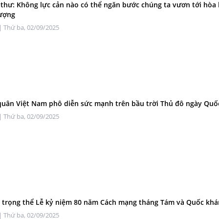
 thư: Không lực cản nào có thể ngăn bước chúng ta vươn tới hòa 
vượng
| Thứ ba, 02/09/2025
uân Việt Nam phô diễn sức mạnh trên bầu trời Thủ đô ngày Qu
| Thứ ba, 02/09/2025
 trọng thể Lễ kỷ niệm 80 năm Cách mạng tháng Tám và Quốc khá
| Thứ ba, 02/09/2025