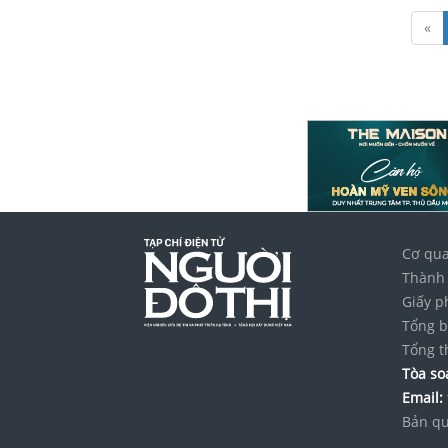
«
Cơ qua
Thành 
Giấy p
Tổng b
Tổng t
Tòa soạ
Email:
Bản qu