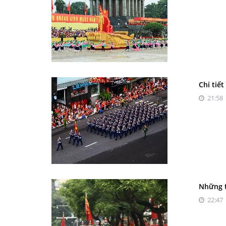
Chi tiết
21:58 
Những t
22:47 