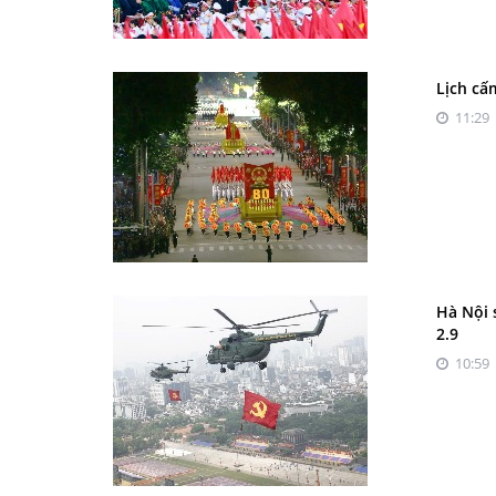
Lịch cấ
11:29 
Hà Nội 
2.9
10:59 