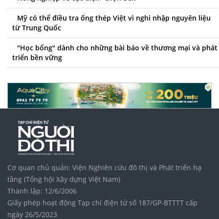
Mỹ có thể điều tra ống thép Việt vì nghi nhập nguyên liệu
từ Trung Quốc
"Học bổng" dành cho những bài báo về thương mại và phát
triển bền vững
Cơ quan chủ quản: Viện Nghiên cứu đô thị và Phát triển hạ
tầng (Tổng hội Xây dựng Việt Nam)
Thành lập: 12/6/2006
Giấy phép hoạt động Tạp chí điện tử số 187/GP-BTTTT cấp
ngày 26/5/2023