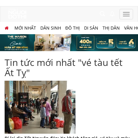
MỚI NHẤT
DÂN SINH
ĐÔ THỊ
DI SẢN
THỊ DÂN
VĂN H
Tin tức mới nhất "vé tàu tết
Ất Tỵ"