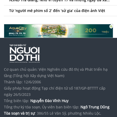
Từ ‘người mê phim số 2’ đến ‘sử gia’ của điện ảnh Việt
Cơ quan chủ quản: Viện Nghiên cứu đô thị và Phát triển hạ
tầng (Tổng hội Xây dựng Việt Nam)
Thành lập: 12/6/2006
Giấy phép hoạt động Tạp chí điện tử số 187/GP-BTTTT cấp
ngày 26/5/2023
Tổng biên tập:
Nguyễn Đào Vĩnh Huy
Tổng thư ký tòa soạn, Ủy viên ban biên tập:
Ngô Trung Dũng
Tòa soạn và trị sự
: 386/55 Lê Văn Sỹ, phường Nhiêu Lộc,