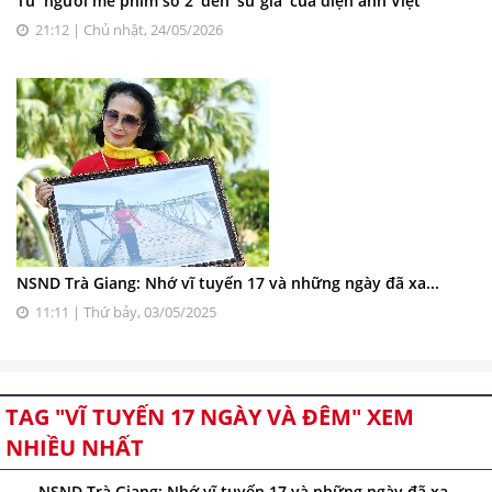
Từ ‘người mê phim số 2’ đến ‘sử gia’ của điện ảnh Việt
21:12 | Chủ nhật, 24/05/2026
NSND Trà Giang: Nhớ vĩ tuyến 17 và những ngày đã xa...
11:11 | Thứ bảy, 03/05/2025
TAG "VĨ TUYẾN 17 NGÀY VÀ ĐÊM" XEM
NHIỀU NHẤT
NSND Trà Giang: Nhớ vĩ tuyến 17 và những ngày đã xa...