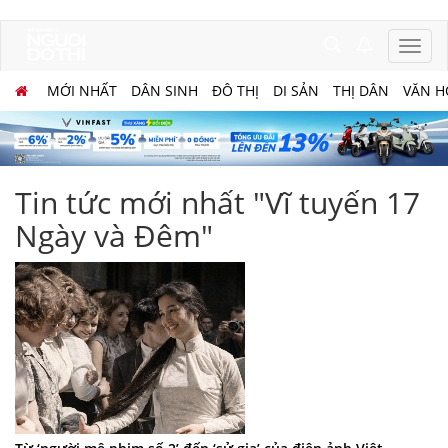
MỚI NHẤT
DÂN SINH
ĐÔ THỊ
DI SẢN
THỊ DÂN
VĂN H
Tin tức mới nhất "Vĩ tuyến 17
Ngày và Đêm"