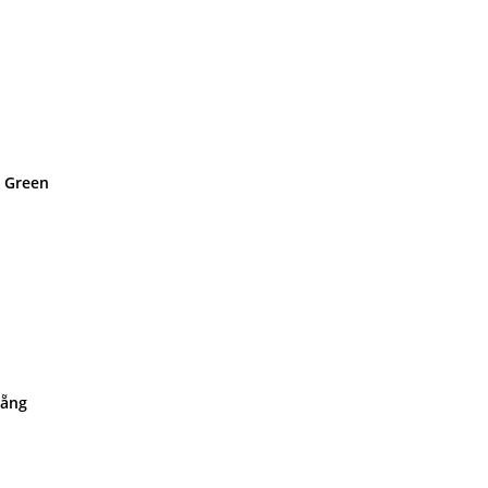
t Green
Nẵng