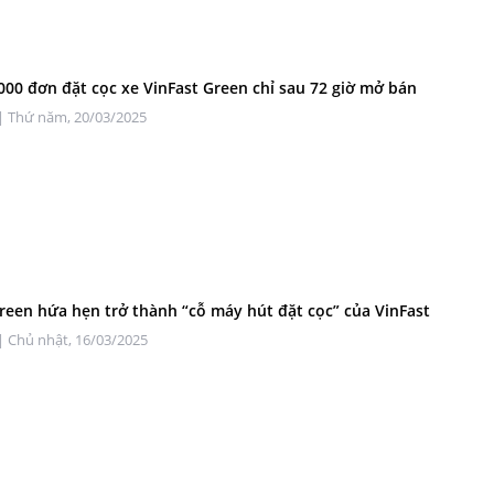
000 đơn đặt cọc xe VinFast Green chỉ sau 72 giờ mở bán
| Thứ năm, 20/03/2025
reen hứa hẹn trở thành “cỗ máy hút đặt cọc” của VinFast
| Chủ nhật, 16/03/2025