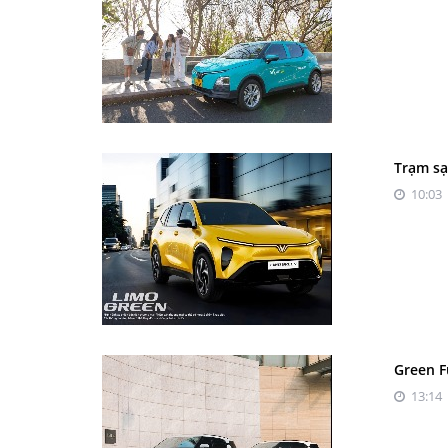
Trạm sạ
10:03 
Green F
13:14 