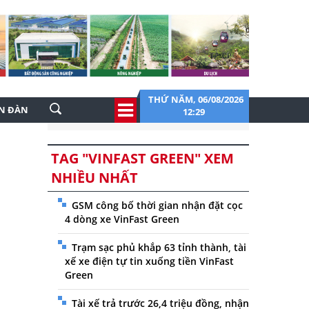
THỨ NĂM, 06/08/2026
ỄN ĐÀN
12:29
TAG "VINFAST GREEN" XEM
NHIỀU NHẤT
GSM công bố thời gian nhận đặt cọc
4 dòng xe VinFast Green
Trạm sạc phủ khắp 63 tỉnh thành, tài
xế xe điện tự tin xuống tiền VinFast
Green
Tài xế trả trước 26,4 triệu đồng, nhận