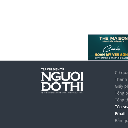
Cơ qua
Thành 
Giấy p
Tổng b
Tổng t
Tòa soạ
Email:
Bản qu