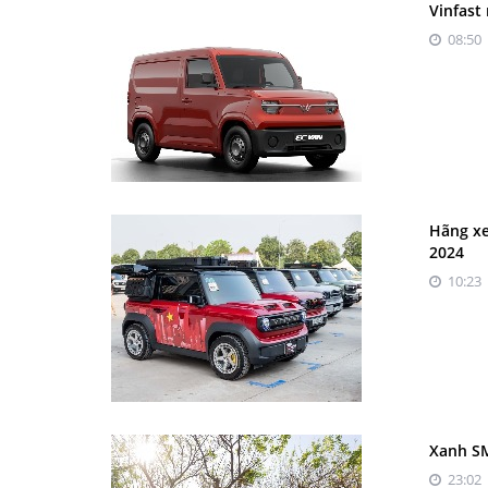
Vinfast
08:50 
Hãng xe
2024
10:23 
Xanh SM
23:02 