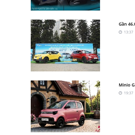
Gần 46.
13:37 
Minio G
19:37 