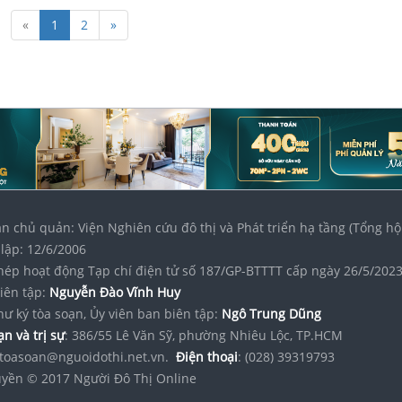
«
1
2
»
n chủ quản: Viện Nghiên cứu đô thị và Phát triển hạ tầng (Tổng hộ
lập: 12/6/2006
hép hoạt động Tạp chí điện tử số 187/GP-BTTTT cấp ngày 26/5/202
iên tập:
Nguyễn Đào Vĩnh Huy
hư ký tòa soạn, Ủy viên ban biên tập:
Ngô Trung Dũng
n và trị sự
: 386/55 Lê Văn Sỹ, phường Nhiêu Lộc, TP.HCM
toasoan@nguoidothi.net.vn.
Điện thoại
: (028) 39319793
yền © 2017 Người Đô Thị Online