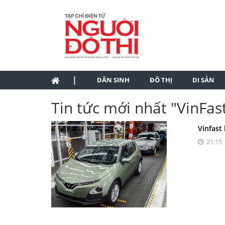
|
DÂN SINH
ĐÔ THỊ
DI SẢN
Tin tức mới nhất "VinFas
Vinfast
21:15 