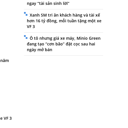
ngay “tài sản sinh lời”
Xanh SM tri ân khách hàng và tài xế
hơn 16 tỷ đồng, mỗi tuần tặng một xe
VF 3
Ô tô nhưng giá xe máy, Minio Green
đang tạo “cơn bão” đặt cọc sau hai
ngày mở bán
D năm
e VF 3