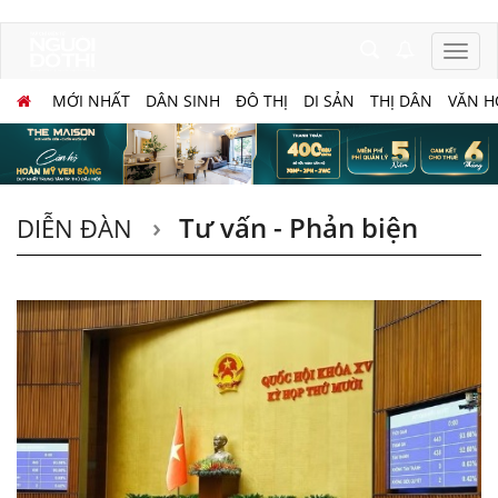
MỚI NHẤT
DÂN SINH
ĐÔ THỊ
DI SẢN
THỊ DÂN
VĂN H
Tư vấn - Phản biện
DIỄN ĐÀN