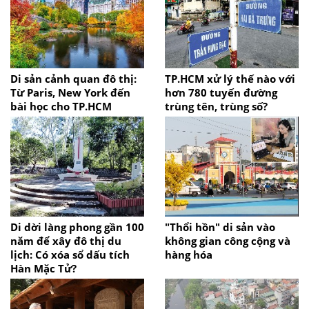
Di sản cảnh quan đô thị:
TP.HCM xử lý thế nào với
Từ Paris, New York đến
hơn 780 tuyến đường
bài học cho TP.HCM
trùng tên, trùng số?
Di dời làng phong gần 100
"Thổi hồn" di sản vào
năm để xây đô thị du
không gian công cộng và
lịch: Có xóa sổ dấu tích
hàng hóa
Hàn Mặc Tử?