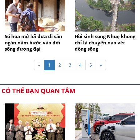
Số hóa mở lối đưa di sản
Hồi sinh sông Nhuệ không
ngàn năm bước vào đời
chỉ là chuyện nạo vét
sống đương đại
dòng sông
«
1
2
3
4
5
»
CÓ THỂ BẠN QUAN TÂM