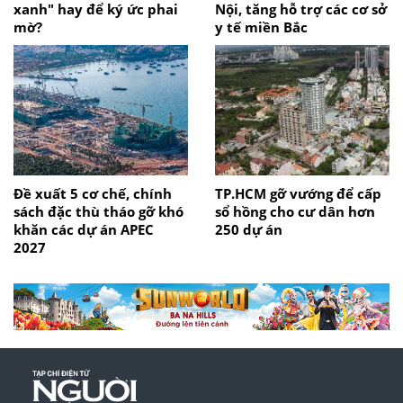
xanh" hay để ký ức phai
Nội, tăng hỗ trợ các cơ sở
mờ?
y tế miền Bắc
Đề xuất 5 cơ chế, chính
TP.HCM gỡ vướng để cấp
sách đặc thù tháo gỡ khó
sổ hồng cho cư dân hơn
khăn các dự án APEC
250 dự án
2027