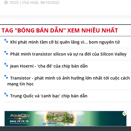
10:25 | Chủ nhật, 30/10/2022
TAG "BÓNG BÁN DẪN" XEM NHIỀU NHẤT
Khi phát minh tầm cỡ bị quên lãng vì... bom nguyên tử
Phát minh transistor silicon và sự ra đời của Silicon Valley
Jean Hoerni - 'cha đẻ' của chip bán dẫn
Transistor - phát minh có ảnh hưởng lớn nhất tới cuộc cách
mạng tin học
Trung Quốc và ‘canh bạc’ chip bán dẫn