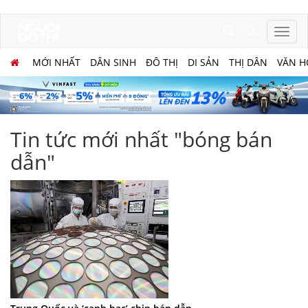
MỚI NHẤT
DÂN SINH
ĐÔ THỊ
DI SẢN
THỊ DÂN
VĂN H
Tin tức mới nhất "bóng bán
dẫn"