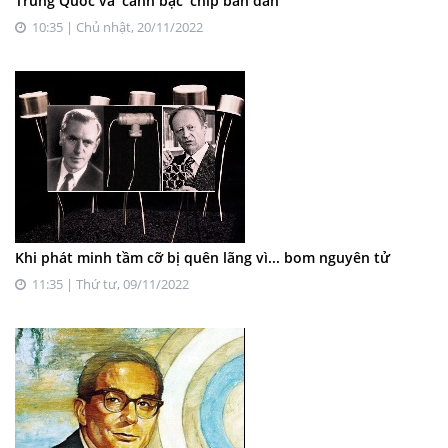
Trung Quốc và ‘canh bạc’ chip bán dẫn
10:35 | Chủ nhật, 20/11/2022
Khi phát minh tầm cỡ bị quên lãng vì... bom nguyên tử
11:35 | Thứ tư, 09/11/2022