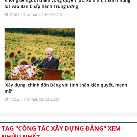
Không để người tham vọng quyền lực, xu nịnh, tham nhũng
lọt vào Ban Chấp hành Trung ương
21:01 | Thứ năm, 14/05/2020
'Xây dựng, chỉnh đốn Đảng với tinh thần kiên quyết, mạnh
mẽ'
15:52 | Thứ hai, 03/02/2020
TAG "CÔNG TÁC XÂY DỰNG ĐẢNG" XEM
NHIỀU NHẤT