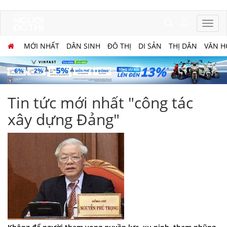
MỚI NHẤT
DÂN SINH
ĐÔ THỊ
DI SẢN
THỊ DÂN
VĂN H
Tin tức mới nhất "công tác
xây dựng Đảng"