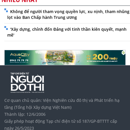
Không để người tham vọng quyền lực, xu nịnh, tham nhũng
lọt vào Ban Chấp hành Trung ương
'Xây dựng, chỉnh đốn Đảng với tinh thần kiên quyết, mạnh
mẽ'
Cơ quan chủ quản: Viện Nghiên cứu đô thị và Phát triển hạ
tầng (Tổng hội Xây dựng Việt Nam)
Thành lập: 12/6/2006
Giấy phép hoạt động Tạp chí điện tử số 187/GP-BTTTT cấp
ngày 26/5/2023