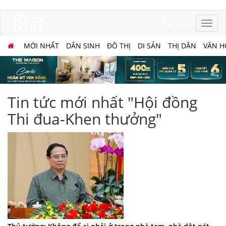
MỚI NHẤT
DÂN SINH
ĐÔ THỊ
DI SẢN
THỊ DÂN
VĂN H
Tin tức mới nhất "Hội đồng
Thi đua-Khen thưởng"