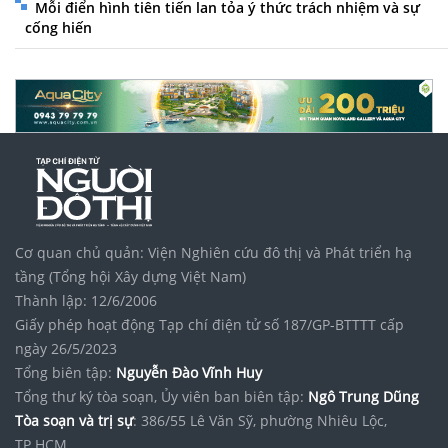
Mỗi điển hình tiên tiến lan tỏa ý thức trách nhiệm và sự
cống hiến
Cơ quan chủ quản: Viện Nghiên cứu đô thị và Phát triển hạ
tầng (Tổng hội Xây dựng Việt Nam)
Thành lập: 12/6/2006
Giấy phép hoạt động Tạp chí điện tử số 187/GP-BTTTT cấp
ngày 26/5/2023
Tổng biên tập:
Nguyễn Đào Vĩnh Huy
Tổng thư ký tòa soạn, Ủy viên ban biên tập:
Ngô Trung Dũng
Tòa soạn và trị sự
: 386/55 Lê Văn Sỹ, phường Nhiêu Lộc,
TP.HCM