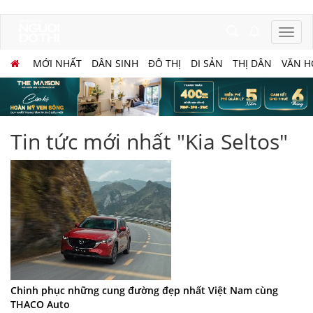
MỚI NHẤT
DÂN SINH
ĐÔ THỊ
DI SẢN
THỊ DÂN
VĂN H
Tin tức mới nhất "Kia Seltos"
Chinh phục những cung đường đẹp nhất Việt Nam cùng
THACO Auto