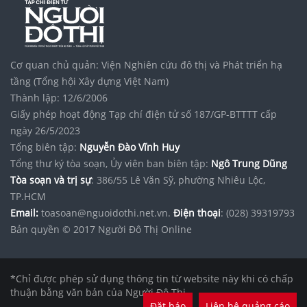
Cơ quan chủ quản: Viện Nghiên cứu đô thị và Phát triển hạ
tầng (Tổng hội Xây dựng Việt Nam)
Thành lập: 12/6/2006
Giấy phép hoạt động Tạp chí điện tử số 187/GP-BTTTT cấp
ngày 26/5/2023
Tổng biên tập:
Nguyễn Đào Vĩnh Huy
Tổng thư ký tòa soạn, Ủy viên ban biên tập:
Ngô Trung Dũng
Tòa soạn và trị sự
: 386/55 Lê Văn Sỹ, phường Nhiêu Lộc,
TP.HCM
Email:
toasoan@nguoidothi.net.vn.
Điện thoại
: (028) 39319793
Bản quyền © 2017 Người Đô Thị Online
*Chỉ được phép sử dụng thông tin từ website này khi có chấp
thuận bằng văn bản của Người Đô Thị.
Đặt báo
Liên hệ quảng cáo