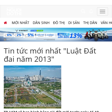
MỚI NHẤT
DÂN SINH
ĐÔ THỊ
DI SẢN
THỊ DÂN
VĂN H
Tin tức mới nhất "Luật Đất
đai năm 2013"