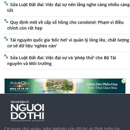
Sửa Luật Đất đai: Việc đại sự nên lắng nghe càng nhiều càng
tốt
Quy định mới về cấp sổ hồng cho condotel: Phạm vi điều
chỉnh còn rất hẹp
Tài nguyên quốc gia ‘bốc hơi’ vì quản lý lỏng lẻo, chất lượng
cơ sở dữ liệu 'nghèo nàn'
Sửa Luật Đất đai: Việc đại sự và 'phép thử' cho Bộ Tài
nguyên và Môi trường
Cơ quan chủ quản: Viện Nghiên cứu đô thị và Phát triển hạ