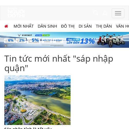
MỚI NHẤT
DÂN SINH
ĐÔ THỊ
DI SẢN
THỊ DÂN
VĂN H
Tin tức mới nhất "sáp nhập
quận"