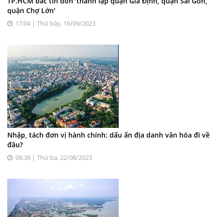
TP.HCM bác tin đồn 'thành lập quận Gia Định, quận Sài Gòn,
quận Chợ Lớn'
17:04 | Thứ bảy, 16/09/2023
Nhập, tách đơn vị hành chính: dấu ấn địa danh văn hóa đi về
đâu?
08:38 | Thứ ba, 22/08/2023