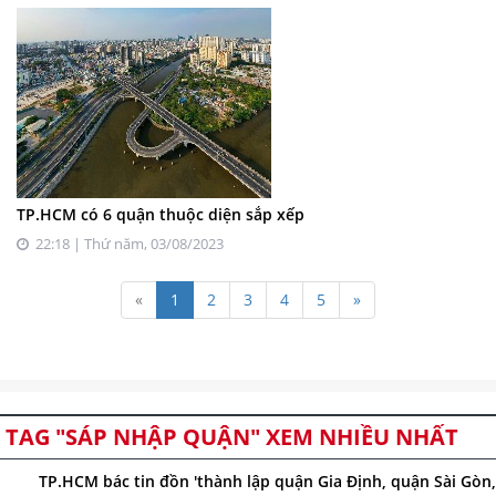
TP.HCM có 6 quận thuộc diện sắp xếp
22:18 | Thứ năm, 03/08/2023
«
1
2
3
4
5
»
TAG "SÁP NHẬP QUẬN" XEM NHIỀU NHẤT
TP.HCM bác tin đồn 'thành lập quận Gia Định, quận Sài Gòn,