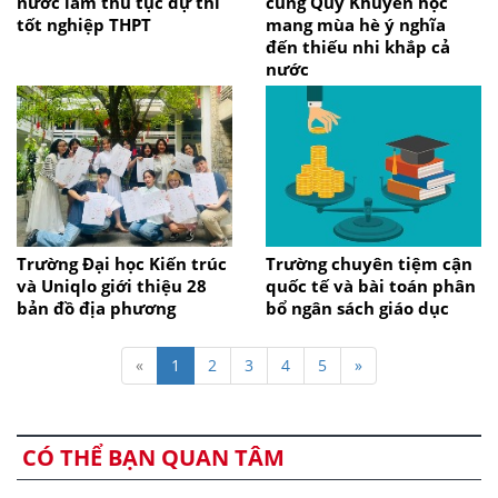
nước làm thủ tục dự thi
cùng Quỹ Khuyến học
tốt nghiệp THPT
mang mùa hè ý nghĩa
đến thiếu nhi khắp cả
nước
Trường Đại học Kiến trúc
Trường chuyên tiệm cận
và Uniqlo giới thiệu 28
quốc tế và bài toán phân
bản đồ địa phương
bổ ngân sách giáo dục
«
1
2
3
4
5
»
CÓ THỂ BẠN QUAN TÂM