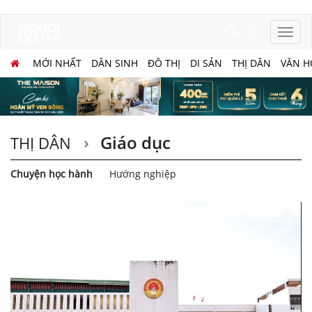
MỚI NHẤT
DÂN SINH
ĐÔ THỊ
DI SẢN
THỊ DÂN
VĂN H
Giáo dục
THỊ DÂN
Chuyện học hành
Hướng nghiệp