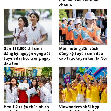
châu Á
Gần 113.000 thí sinh
Mới: hướng dẫn cách
đăng ký nguyện vọng xét
đăng ký tuyển sinh đầu
tuyển đại học trong ngày
cấp trực tuyến tại Hà Nội
đầu tiên
Hơn 1,2 triệu thí sinh cả
Vinwonders phối hợp