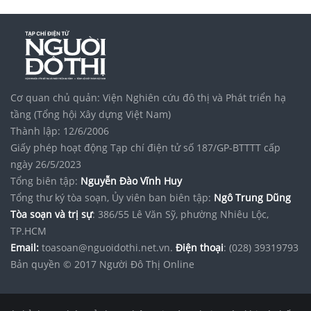
Cơ quan chủ quản: Viện Nghiên cứu đô thị và Phát triển hạ
tầng (Tổng hội Xây dựng Việt Nam)
Thành lập: 12/6/2006
Giấy phép hoạt động Tạp chí điện tử số 187/GP-BTTTT cấp
ngày 26/5/2023
Tổng biên tập:
Nguyễn Đào Vĩnh Huy
Tổng thư ký tòa soạn, Ủy viên ban biên tập:
Ngô Trung Dũng
Tòa soạn và trị sự
: 386/55 Lê Văn Sỹ, phường Nhiêu Lộc,
TP.HCM
Email:
toasoan@nguoidothi.net.vn.
Điện thoại
: (028) 39319793
Bản quyền © 2017 Người Đô Thị Online