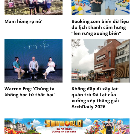
Mầm hồng rộ nở
Booking.com biến dữ liệu
du lịch thành cảm hứng
“lên rừng xuống biển”
Warren Eng: 'Chúng ta
Không đập đi xây lại:
không học từ thất bại'
quán trà Đà Lạt của
xưởng xép thắng giải
ArchDaily 2026