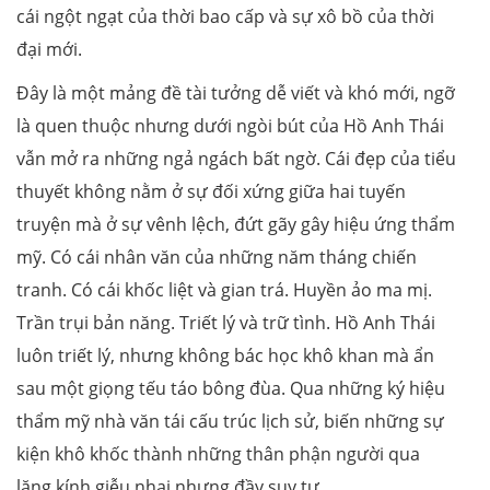
cái ngột ngạt của thời bao cấp và sự xô bồ của thời
đại mới.
Đây là một mảng đề tài tưởng dễ viết và khó mới, ngỡ
là quen thuộc nhưng dưới ngòi bút của Hồ Anh Thái
vẫn mở ra những ngả ngách bất ngờ. Cái đẹp của tiểu
thuyết không nằm ở sự đối xứng giữa hai tuyến
truyện mà ở sự vênh lệch, đứt gãy gây hiệu ứng thẩm
mỹ. Có cái nhân văn của những năm tháng chiến
tranh. Có cái khốc liệt và gian trá. Huyền ảo ma mị.
Trần trụi bản năng. Triết lý và trữ tình. Hồ Anh Thái
luôn triết lý, nhưng không bác học khô khan mà ẩn
sau một giọng tếu táo bông đùa. Qua những ký hiệu
thẩm mỹ nhà văn tái cấu trúc lịch sử, biến những sự
kiện khô khốc thành những thân phận người qua
lăng kính giễu nhại nhưng đầy suy tư.