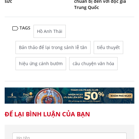
sức
chuẩn bị đến với độc giả
Trung Quốc
TAGS
Hồ Anh Thái
Bản thảo để lại trong sảnh lễ tân
tiểu thuyết
hiệu ứng cánh bướm
câu chuyện văn hóa
ĐỂ LẠI BÌNH LUẬN CỦA BẠN