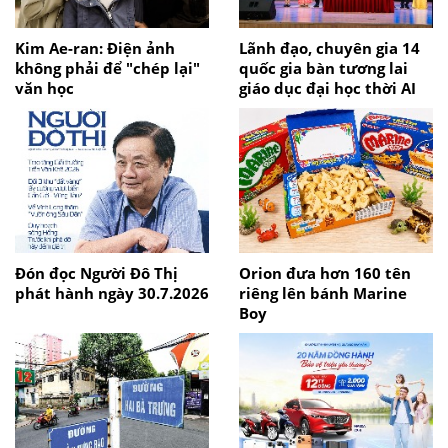
Kim Ae-ran: Điện ảnh
Lãnh đạo, chuyên gia 14
không phải để "chép lại"
quốc gia bàn tương lai
văn học
giáo dục đại học thời AI
Đón đọc Người Đô Thị
Orion đưa hơn 160 tên
phát hành ngày 30.7.2026
riêng lên bánh Marine
Boy