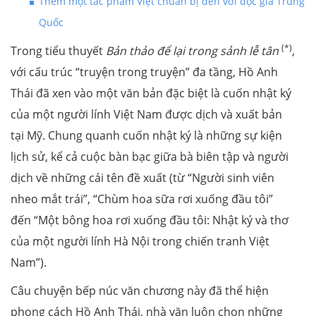
Thêm một tác phẩm Việt chuẩn bị đến với độc giả Trung
Quốc
(*)
Trong tiểu thuyết
Bản thảo để lại trong sảnh lễ tân
,
với cấu trúc “truyện trong truyện” đa tầng, Hồ Anh
Thái đã xen vào một văn bản đặc biệt là cuốn nhật ký
của một người lính Việt Nam được dịch và xuất bản
tại Mỹ. Chung quanh cuốn nhật ký là những sự kiện
lịch sử, kể cả cuộc bàn bạc giữa bà biên tập và người
dịch về những cái tên đề xuất (từ “Người sinh viên
nheo mắt trái”, “Chùm hoa sữa rơi xuống đầu tôi”
đến “Một bông hoa rơi xuống đầu tôi: Nhật ký và thơ
của một người lính Hà Nội trong chiến tranh Việt
Nam”).
Câu chuyện bếp núc văn chương này đã thể hiện
phong cách Hồ Anh Thái, nhà văn luôn chọn những