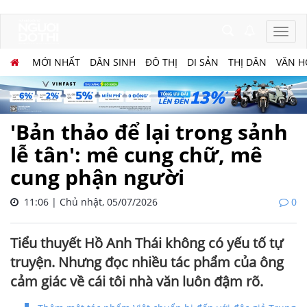
MỚI NHẤT
DÂN SINH
ĐÔ THỊ
DI SẢN
THỊ DÂN
VĂN H
'Bản thảo để lại trong sảnh
lễ tân': mê cung chữ, mê
cung phận người
11:06 | Chủ nhật, 05/07/2026
0
Tiểu thuyết Hồ Anh Thái không có yếu tố tự
truyện. Nhưng đọc nhiều tác phẩm của ông
cảm giác về cái tôi nhà văn luôn đậm rõ.