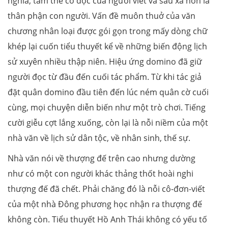
nghĩa, tâm thế cô độc của người viết và sâu xa hơn là
thân phận con người. Vấn đề muôn thuở của văn
chương nhân loại được gói gọn trong mấy dòng chữ
khép lại cuốn tiểu thuyết kể về những biến động lịch
sử xuyên nhiều thập niên. Hiệu ứng domino đã giữ
người đọc từ đầu đến cuối tác phẩm. Từ khi tác giả
đặt quân domino đầu tiên đến lúc ném quân cờ cuối
cùng, mọi chuyện diễn biến như một trò chơi. Tiếng
cười giễu cợt lắng xuống, còn lại là nỗi niềm của một
nhà văn về lịch sử dân tộc, về nhân sinh, thế sự.
Nhà văn nói về thượng đế trên cao nhưng dường
như có một con người khác thảng thốt hoài nghi
thượng đế đã chết. Phải chăng đó là nỗi cô-đơn-viết
của một nhà Đông phương học nhận ra thượng đế
không còn. Tiểu thuyết Hồ Anh Thái không có yếu tố