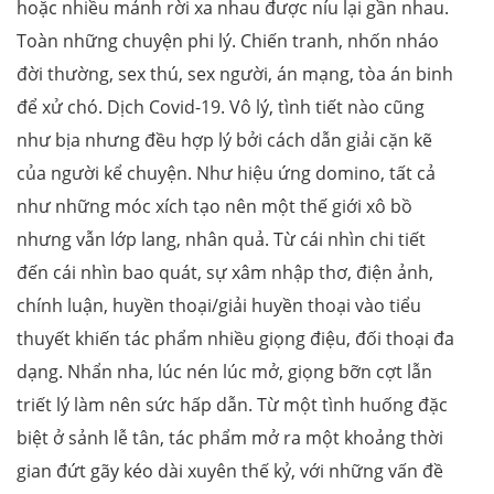
hoặc nhiều mảnh rời xa nhau được níu lại gần nhau.
Toàn những chuyện phi lý. Chiến tranh, nhốn nháo
đời thường, sex thú, sex người, án mạng, tòa án binh
để xử chó. Dịch Covid-19. Vô lý, tình tiết nào cũng
như bịa nhưng đều hợp lý bởi cách dẫn giải cặn kẽ
của người kể chuyện. Như hiệu ứng domino, tất cả
như những móc xích tạo nên một thế giới xô bồ
nhưng vẫn lớp lang, nhân quả. Từ cái nhìn chi tiết
đến cái nhìn bao quát, sự xâm nhập thơ, điện ảnh,
chính luận, huyền thoại/giải huyền thoại vào tiểu
thuyết khiến tác phẩm nhiều giọng điệu, đối thoại đa
dạng. Nhẩn nha, lúc nén lúc mở, giọng bỡn cợt lẫn
triết lý làm nên sức hấp dẫn. Từ một tình huống đặc
biệt ở sảnh lễ tân, tác phẩm mở ra một khoảng thời
gian đứt gãy kéo dài xuyên thế kỷ, với những vấn đề