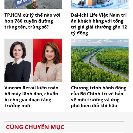
TP.HCM xử lý thế nào với
Dai-ichi Life Việt Nam tri
hơn 780 tuyến đường
ân khách hàng với tổng
trùng tên, trùng số?
trị giá giải thưởng gần 12
tỷ đồng
Vincom Retail kiện toàn
Chương trình hành động
bộ máy lãnh đạo, chuẩn
của Bộ Chính trị về bảo
bị cho giai đoạn tăng
vệ môi trường và ứng
trưởng mới
phó biến đổi khí hậu
CÙNG CHUYÊN MỤC