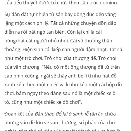
của tiểu thuyết được tổ chức theo cấu trúc domino.
Sự dẫn dắt tự nhiên từ sân bay đông đúc đến vắng
lặng một cách phi lý. Tất cả những chuyện dồn dập
diễn ra rồi bất ngờ tan biến. Còn lại chỉ là cái
bóng/hạt cát người nhỏ nhoi. Cái vô thường thấp
thoáng. Hiện sinh cái kiếp con người đậm nhạt. Tất cả
như một trò chơi. Trò chơi của thượng đế. Trò chơi
của văn chương. “Nếu có một ông thượng đế từ trên
cao nhìn xuống, ngài sẽ thấy anh bé li ti như hạt đỗ
xanh kéo theo một chiếc va li như kéo một cái hộp đồ
chơi, bám ngay theo đằng sau nó là một chiếc xe ô
tô, cũng như một chiếc xe đồ chơi”.
Đoạn kết của
Bản thảo để lại ở sảnh lễ tân
ẩn chứa
những vấn đề lớn về văn chương, số phận của chữ