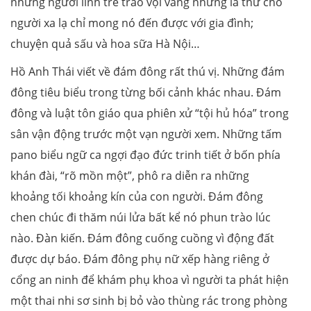
những người lính trẻ trao vội vàng những lá thư cho
người xa lạ chỉ mong nó đến được với gia đình;
chuyện quả sấu và hoa sữa Hà Nội…
Hồ Anh Thái viết về đám đông rất thú vị. Những đám
đông tiêu biểu trong từng bối cảnh khác nhau. Đám
đông và luật tôn giáo qua phiên xử “tội hủ hóa” trong
sân vận động trước một vạn người xem. Những tấm
pano biểu ngữ ca ngợi đạo đức trinh tiết ở bốn phía
khán đài, “rõ mồn một”, phô ra diễn ra những
khoảng tối khoảng kín của con người. Đám đông
chen chúc đi thăm núi lửa bất kể nó phun trào lúc
nào. Đàn kiến. Đám đông cuống cuồng vì động đất
được dự báo. Đám đông phụ nữ xếp hàng riêng ở
cổng an ninh để khám phụ khoa vì người ta phát hiện
một thai nhi sơ sinh bị bỏ vào thùng rác trong phòng