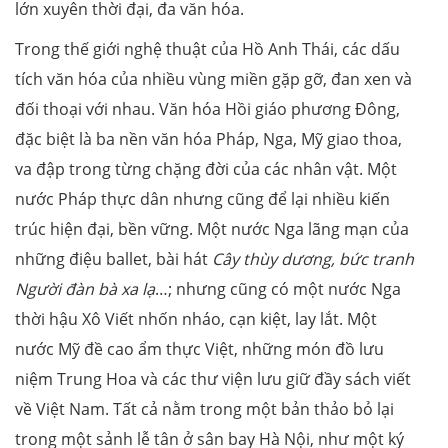
lớn xuyên thời đại, đa văn hóa.
Trong thế giới nghệ thuật của Hồ Anh Thái, các dấu
tích văn hóa của nhiều vùng miền gặp gỡ, đan xen và
đối thoại với nhau. Văn hóa Hồi giáo phương Đông,
đặc biệt là ba nền văn hóa Pháp, Nga, Mỹ giao thoa,
va đập trong từng chặng đời của các nhân vật. Một
nước Pháp thực dân nhưng cũng để lại nhiều kiến
trúc hiện đại, bền vững. Một nước Nga lãng mạn của
những điệu ballet, bài hát
Cây thùy dương, bức tranh
Người đàn bà xa lạ
…; nhưng cũng có một nước Nga
thời hậu Xô Viết nhốn nháo, cạn kiệt, lay lắt. Một
nước Mỹ đề cao ẩm thực Việt, những món đồ lưu
niệm Trung Hoa và các thư viện lưu giữ đầy sách viết
về Việt Nam. Tất cả nằm trong một bản thảo bỏ lại
trong một sảnh lễ tân ở sân bay Hà Nội, như một ký