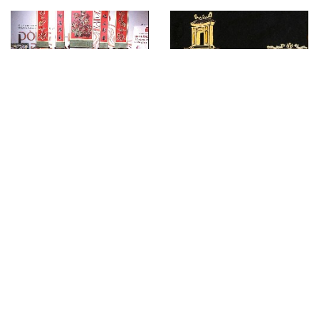
Chiêm ngưỡng Huế qua Ô
"Chu tất bình dân" đưa
Lý Artshow mùa đầu tiên
di sản sơn mài Nam bộ
thế kỷ XX đến gần công
chúng
VinGroup ra mắt "Đất
TCL bắt tay “Minions &
nước Thiên hùng ca" –
Quái vật”, đưa trải