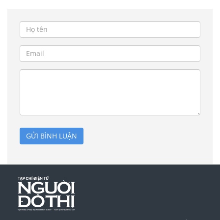
GỬI BÌNH LUẬN