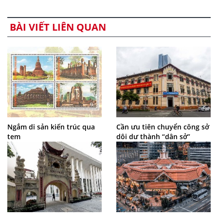
BÀI VIẾT LIÊN QUAN
Ngắm di sản kiến trúc qua
Cần ưu tiên chuyển công sở
tem
dôi dư thành “dân sở”