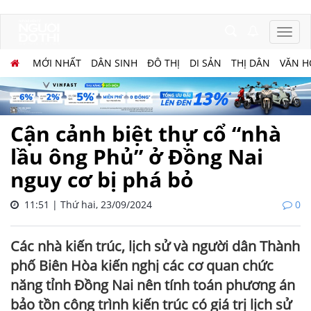
MỚI NHẤT
DÂN SINH
ĐÔ THỊ
DI SẢN
THỊ DÂN
VĂN H
Cận cảnh biệt thự cổ “nhà
lầu ông Phủ” ở Đồng Nai
nguy cơ bị phá bỏ
11:51 | Thứ hai, 23/09/2024
0
Các nhà kiến trúc, lịch sử và người dân Thành
phố Biên Hòa kiến nghị các cơ quan chức
năng tỉnh Đồng Nai nên tính toán phương án
bảo tồn công trình kiến trúc có giá trị lịch sử