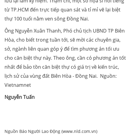
lưu lại làm kỷ niệm. Thậm chí, một số họa sĩ nổi tiếng
từ TP.HCM đến trực tiếp quan sát và tỉ mỉ vẽ lại biệt
thự 100 tuổi nằm ven sông Đồng Nai.
Ông Nguyễn Xuân Thanh, Phó chủ tịch UBND TP Biên
Hòa, cho biết trong tuần tới, sẽ mời các chuyên gia,
sở, ngành liên quan góp ý để tìm phương án tối ưu
cho căn biệt thự này. Theo ông, cần có phương án tốt
nhất để bảo tồn căn biệt thự có giá trị về kiến trúc,
lịch sử của vùng đất Biên Hòa - Đồng Nai. Nguồn:
Vietnamnet
Nguyễn Tuấn
Nguồn Báo Người Lao Động (www.nld.com.vn)