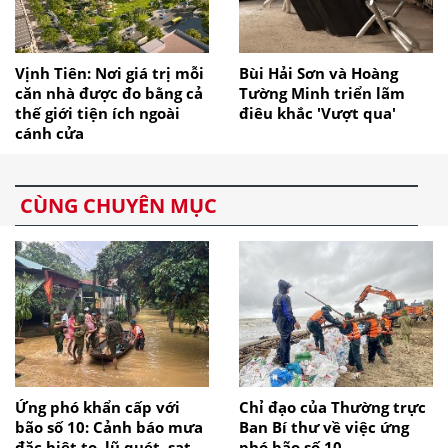
Vịnh Tiên: Nơi giá trị mỗi
Bùi Hải Sơn và Hoàng
căn nhà được đo bằng cả
Tường Minh triển lãm
thế giới tiện ích ngoài
điêu khắc 'Vượt qua'
cánh cửa
CÙNG CHUYÊN MỤC
Ứng phó khẩn cấp với
Chỉ đạo của Thường trực
bão số 10: Cảnh báo mưa
Ban Bí thư về việc ứng
đặc biệt to, lũ quét, sạt
phó bão số 10