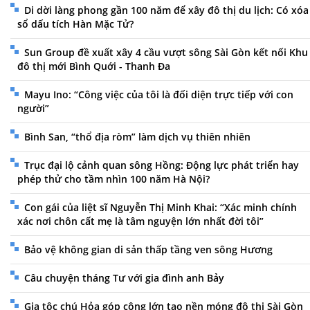
Di dời làng phong gần 100 năm để xây đô thị du lịch: Có xóa
sổ dấu tích Hàn Mặc Tử?
Sun Group đề xuất xây 4 cầu vượt sông Sài Gòn kết nối Khu
đô thị mới Bình Quới - Thanh Đa
Mayu Ino: “Công việc của tôi là đối diện trực tiếp với con
người”
Bình San, “thổ địa ròm” làm dịch vụ thiên nhiên
Trục đại lộ cảnh quan sông Hồng: Động lực phát triển hay
phép thử cho tầm nhìn 100 năm Hà Nội?
Con gái của liệt sĩ Nguyễn Thị Minh Khai: “Xác minh chính
xác nơi chôn cất mẹ là tâm nguyện lớn nhất đời tôi”
Bảo vệ không gian di sản thấp tầng ven sông Hương
Câu chuyện tháng Tư với gia đình anh Bảy
Gia tộc chú Hỏa góp công lớn tạo nền móng đô thị Sài Gòn