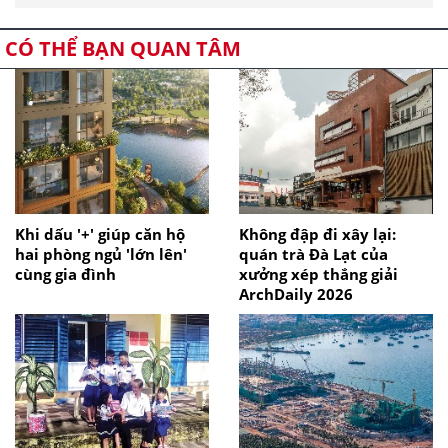
CÓ THỂ BẠN QUAN TÂM
Khi dấu '+' giúp căn hộ
Không đập đi xây lại:
hai phòng ngủ 'lớn lên'
quán trà Đà Lạt của
cùng gia đình
xưởng xép thắng giải
ArchDaily 2026