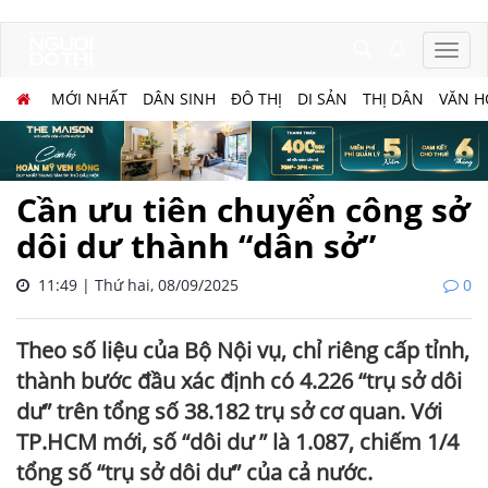
MỚI NHẤT
DÂN SINH
ĐÔ THỊ
DI SẢN
THỊ DÂN
VĂN H
Cần ưu tiên chuyển công sở
dôi dư thành “dân sở”
11:49 | Thứ hai, 08/09/2025
0
Theo số liệu của Bộ Nội vụ, chỉ riêng cấp tỉnh,
thành bước đầu xác định có 4.226 “trụ sở dôi
dư” trên tổng số 38.182 trụ sở cơ quan. Với
TP.HCM mới, số “dôi dư ” là 1.087, chiếm 1/4
tổng số “trụ sở dôi dư” của cả nước.