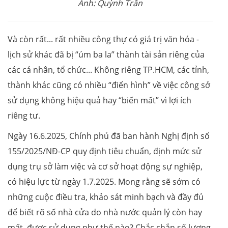
Ảnh: Quỳnh Trân
Và còn rất... rất nhiều công thự có giá trị văn hóa -
lịch sử khác đã bị “úm ba la” thành tài sản riêng của
các cá nhân, tổ chức... Không riêng TP.HCM, các tỉnh,
thành khác cũng có nhiều “điển hình” về việc công sở
sử dụng không hiệu quả hay “biến mất” vì lợi ích
riêng tư.
Ngày 16.6.2025, Chính phủ đã ban hành Nghị định số
155/2025/NĐ-CP quy định tiêu chuẩn, định mức sử
dụng trụ sở làm việc và cơ sở hoạt động sự nghiệp,
có hiệu lực từ ngày 1.7.2025. Mong rằng sẽ sớm có
những cuộc điều tra, khảo sát minh bạch và đầy đủ
để biết rõ số nhà cửa do nhà nước quản lý còn hay
mất, được sử dụng như thế nào? Chắc chắn số lượng