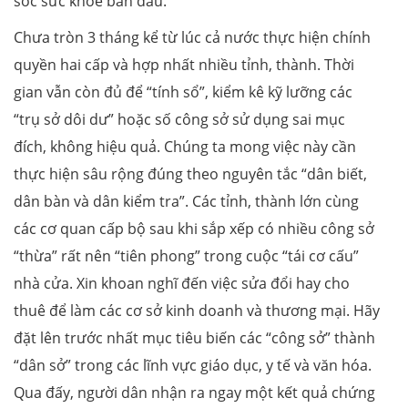
sóc sức khỏe ban đầu.
Chưa tròn 3 tháng kể từ lúc cả nước thực hiện chính
quyền hai cấp và hợp nhất nhiều tỉnh, thành. Thời
gian vẫn còn đủ để “tính sổ”, kiểm kê kỹ lưỡng các
“trụ sở dôi dư” hoặc số công sở sử dụng sai mục
đích, không hiệu quả. Chúng ta mong việc này cần
thực hiện sâu rộng đúng theo nguyên tắc “dân biết,
dân bàn và dân kiểm tra”. Các tỉnh, thành lớn cùng
các cơ quan cấp bộ sau khi sắp xếp có nhiều công sở
“thừa” rất nên “tiên phong” trong cuộc “tái cơ cấu”
nhà cửa. Xin khoan nghĩ đến việc sửa đổi hay cho
thuê để làm các cơ sở kinh doanh và thương mại. Hãy
đặt lên trước nhất mục tiêu biến các “công sở” thành
“dân sở” trong các lĩnh vực giáo dục, y tế và văn hóa.
Qua đấy, người dân nhận ra ngay một kết quả chứng