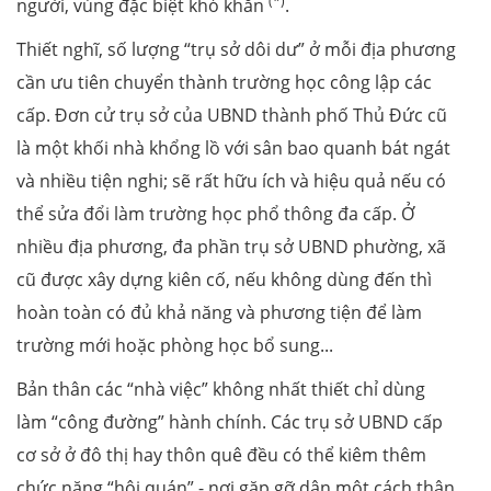
(*)
người, vùng đặc biệt khó khăn
.
Thiết nghĩ, số lượng “trụ sở dôi dư” ở mỗi địa phương
cần ưu tiên chuyển thành trường học công lập các
cấp. Đơn cử trụ sở của UBND thành phố Thủ Đức cũ
là một khối nhà khổng lồ với sân bao quanh bát ngát
và nhiều tiện nghi; sẽ rất hữu ích và hiệu quả nếu có
thể sửa đổi làm trường học phổ thông đa cấp. Ở
nhiều địa phương, đa phần trụ sở UBND phường, xã
cũ được xây dựng kiên cố, nếu không dùng đến thì
hoàn toàn có đủ khả năng và phương tiện để làm
trường mới hoặc phòng học bổ sung...
Bản thân các “nhà việc” không nhất thiết chỉ dùng
làm “công đường” hành chính. Các trụ sở UBND cấp
cơ sở ở đô thị hay thôn quê đều có thể kiêm thêm
chức năng “hội quán” - nơi gặp gỡ dân một cách thân