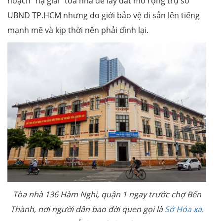
hoạch “hạ giải” tòa nhà để lấy đất mở rộng trụ sở
UBND TP.HCM nhưng do giới bảo vệ di sản lên tiếng
mạnh mẽ và kịp thời nên phải đình lại.
Tòa nhà 136 Hàm Nghi, quận 1 ngay trước chợ Bến
Thành, nơi người dân bao đời quen gọi là
Sở Hỏa xa
.