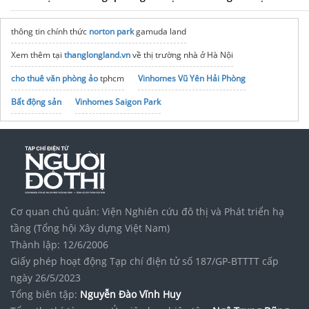
thông tin chính thức
norton park
gamuda land
Xem thêm tại
thanglongland.vn
về thị trường nhà ở Hà Nội
cho thuê văn phòng ảo
tphcm
Vinhomes Vũ Yên Hải Phòng
Bất động sản
Vinhomes Saigon Park
Dịch vụ
May đồng phục công sở
noxh K Home Avenue Nhơn Trạch
Tập đoàn Bcons Group
In
dây đeo thẻ
lanyard strap giá rẻ
Maison Office
cho thuê văn phòng đống đa
Cơ quan chủ quản: Viện Nghiên cứu đô thị và Phát triển hạ
tầng (Tổng hội Xây dựng Việt Nam)
Thành lập: 12/6/2006
Giấy phép hoạt động Tạp chí điện tử số 187/GP-BTTTT cấp
ngày 26/5/2023
Tổng biên tập:
Nguyễn Đào Vĩnh Huy