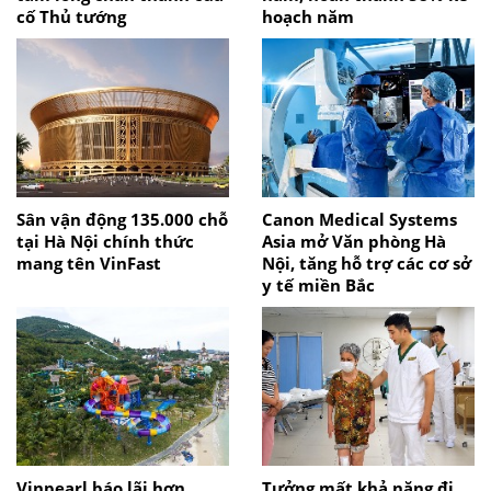
cố Thủ tướng
hoạch năm
Sân vận động 135.000 chỗ
Canon Medical Systems
tại Hà Nội chính thức
Asia mở Văn phòng Hà
mang tên VinFast
Nội, tăng hỗ trợ các cơ sở
y tế miền Bắc
Vinpearl báo lãi hơn
Tưởng mất khả năng đi