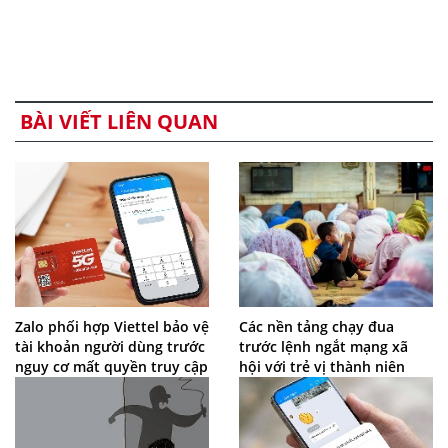
BÀI VIẾT LIÊN QUAN
Zalo phối hợp Viettel bảo vệ
Các nền tảng chạy đua
tài khoản người dùng trước
trước lệnh ngắt mạng xã
nguy cơ mất quyền truy cập
hội với trẻ vị thành niên