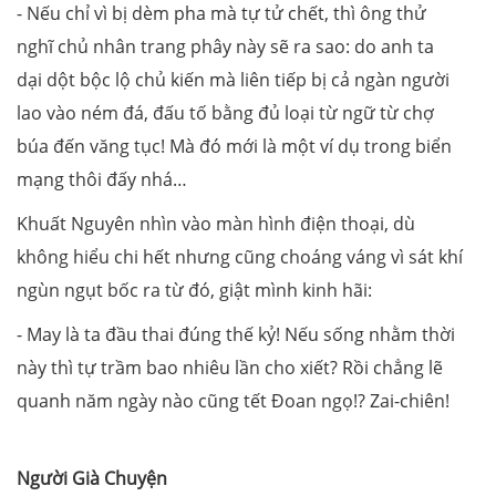
- Nếu chỉ vì bị dèm pha mà tự tử chết, thì ông thử
nghĩ chủ nhân trang phây này sẽ ra sao: do anh ta
dại dột bộc lộ chủ kiến mà liên tiếp bị cả ngàn người
lao vào ném đá, đấu tố bằng đủ loại từ ngữ từ chợ
búa đến văng tục! Mà đó mới là một ví dụ trong biển
mạng thôi đấy nhá…
Khuất Nguyên nhìn vào màn hình điện thoại, dù
không hiểu chi hết nhưng cũng choáng váng vì sát khí
ngùn ngụt bốc ra từ đó, giật mình kinh hãi:
- May là ta đầu thai đúng thế kỷ! Nếu sống nhằm thời
này thì tự trầm bao nhiêu lần cho xiết? Rồi chẳng lẽ
quanh năm ngày nào cũng tết Đoan ngọ!? Zai-chiên!
Người Già Chuyện