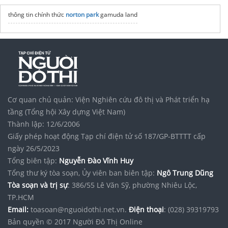
thông tin chính thức
norton park
gamuda land
Cơ quan chủ quản: Viện Nghiên cứu đô thị và Phát triển hạ
tầng (Tổng hội Xây dựng Việt Nam)
Thành lập: 12/6/2006
Giấy phép hoạt động Tạp chí điện tử số 187/GP-BTTTT cấp
ngày 26/5/2023
Tổng biên tập:
Nguyễn Đào Vĩnh Huy
Tổng thư ký tòa soạn, Ủy viên ban biên tập:
Ngô Trung Dũng
Tòa soạn và trị sự
: 386/55 Lê Văn Sỹ, phường Nhiêu Lộc,
TP.HCM
Email:
toasoan@nguoidothi.net.vn.
Điện thoại
: (028) 39319793
Bản quyền © 2017 Người Đô Thị Online