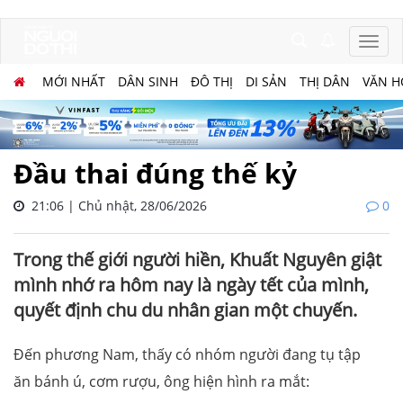
MỚI NHẤT
DÂN SINH
ĐÔ THỊ
DI SẢN
THỊ DÂN
VĂN H
Đầu thai đúng thế kỷ
21:06 | Chủ nhật, 28/06/2026
0
Trong thế giới người hiền, Khuất Nguyên giật
mình nhớ ra hôm nay là ngày tết của mình,
quyết định chu du nhân gian một chuyến.
Đến phương Nam, thấy có nhóm người đang tụ tập
ăn bánh ú, cơm rượu, ông hiện hình ra mắt: