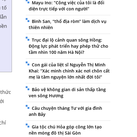
Mayu Ino: “Công việc của tôi là đối
 tố
diện trực tiếp với con người”
dẫn
Bình San, “thổ địa ròm” làm dịch vụ
nền
thiên nhiên
Trục đại lộ cảnh quan sông Hồng:
Động lực phát triển hay phép thử cho
tầm nhìn 100 năm Hà Nội?
Con gái của liệt sĩ Nguyễn Thị Minh
Khai: “Xác minh chính xác nơi chôn cất
mẹ là tâm nguyện lớn nhất đời tôi”
Bảo vệ không gian di sản thấp tầng
 thức
ven sông Hương
ới
Câu chuyện tháng Tư với gia đình
anh Bảy
chí
Gia tộc chú Hỏa góp công lớn tạo
n
nền móng đô thị Sài Gòn