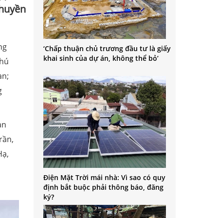
thuyền
ng
‘Chấp thuận chủ trương đầu tư là giấy
khai sinh của dự án, không thể bỏ’
Phú
an;
g
àn
rần,
Hạ,
Điện Mặt Trời mái nhà: Vì sao có quy
định bắt buộc phải thông báo, đăng
ký?