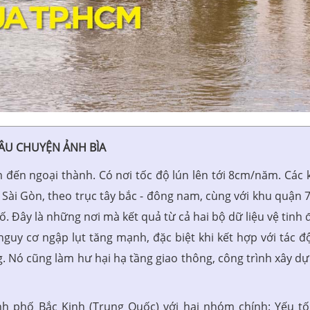
ÂU CHUYỆN ẢNH BÌA
âm đến ngoại thành. Có nơi tốc độ lún lên tới 8cm/năm. Các 
Sài Gòn, theo trục tây bắc - đông nam, cùng với khu quận 7
. Đây là những nơi mà kết quả từ cả hai bộ dữ liệu vệ tinh 
n nguy cơ ngập lụt tăng mạnh, đặc biệt khi kết hợp với tác đ
. Nó cũng làm hư hại hạ tầng giao thông, công trình xây dự
h phố Bắc Kinh (Trung Quốc) với hai nhóm chính: Yếu tố