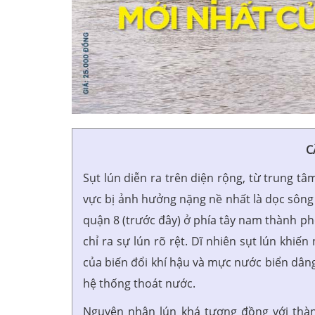
C
Sụt lún diễn ra trên diện rộng, từ trung t
vực bị ảnh hưởng nặng nề nhất là dọc sông 
quận 8 (trước đây) ở phía tây nam thành phố
chỉ ra sự lún rõ rệt. Dĩ nhiên sụt lún khiế
của biến đổi khí hậu và mực nước biển dâng
hệ thống thoát nước.
Nguyên nhân lún khá tương đồng với thàn