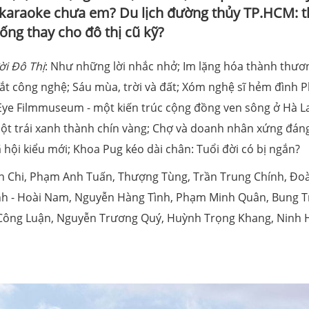
” karaoke chưa em? Du lịch đường thủy TP.HCM: 
sống thay cho đô thị cũ kỹ?
i Đô Thị
: Như những lời nhắc nhở; Im lặng hóa thành thươ
 tắt công nghệ; Sáu mùa, trời và đất; Xóm nghệ sĩ hẻm đình 
ye Filmmuseum - một kiến trúc cộng đồng ven sông ở Hà L
ột trái xanh thành chín vàng; Chợ và doanh nhân xứng đán
hội kiểu mới; Khoa Pug kéo dài chân: Tuổi đời có bị ngắn?
Lan Chi, Phạm Anh Tuấn, Thượng Tùng, Trần Trung Chính, Đo
nh - Hoài Nam, Nguyễn Hàng Tình, Phạm Minh Quân, Bung T
Công Luận, Nguyễn Trương Quý, Huỳnh Trọng Khang, Ninh 