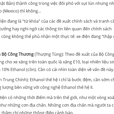
hật Bản) thành công trong việc đối phó với sụt lún nhưng n
 (Mexico) thì không...
ện đang là “từ khóa” của các đề xuất chính sách và tranh cã
 tưởng hay nghi ngờ các thông tin liên quan đến chính sách
n cũng không thể phủ nhận một thực tế: xe điện đang “thập 
ủa Bộ Công Thương
(Thượng Tùng): Theo đề xuất của Bộ Côn
 cho xe xăng trên toàn quốc là xăng E10, loại nhiên liệu si
0% Ethanol (cồn). Cần có cái nhìn toàn diện về vấn đề này
n Trung Chính): Ethanol thế hệ I chỉ là bước đệm, cần sớm c
 lượng bền vững với công nghệ Ethanol thế hệ II.
iện có những thời điểm mà trên thế giới, như một vòng xoá
như những cơn địa chấn. Những cơn địa chấn mà người ta c
c thậm chí những thông điệp cảnh báo.