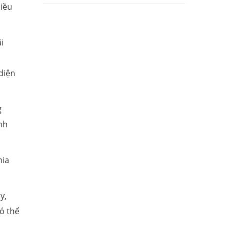
hiều
i
diện
g
nh
.
hia
y,
ó thể