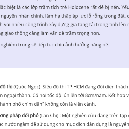
c biệt là các lớp trầm tích trẻ Holocene rất dễ bị nén. Yếu
nguyên nhân chính, làm hạ thấp áp lực lỗ rỗng trong đất, 
 với nhiều công trình xây dựng gia tăng tải trọng tĩnh lên 
ộng giao thông càng làm vấn đề trầm trọng hơn.
n nghiêm trọng sẽ tiếp tục chịu ảnh hưởng nặng nề.
đô thị
(Quốc Ngọc): Siêu đô thị TP.HCM đang đối diện thách
ến ngoại thành. Có nơi tốc độ lún lên tới 8cm/năm. Kết hợp v
“thành phố chìm dần” không còn là viễn cảnh.
hương pháp đối phó
(Lan Chi) : Một nghiên cứu đăng trên tạp 
 thác nước ngầm để sử dụng cho mục đích dân dụng là nguyê