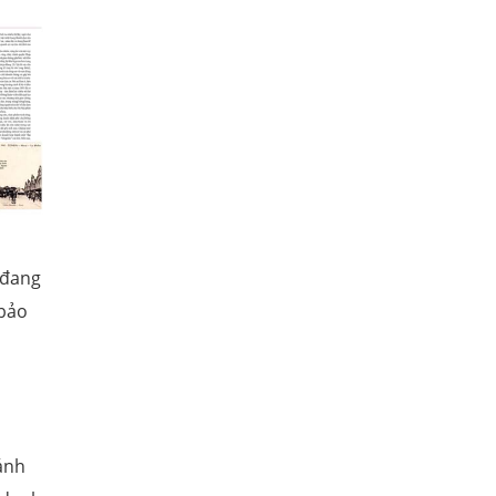
 đang
 bảo
ánh