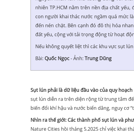
nhiên TP.HCM nằm trên nền địa chất yếu, đặ
con người khai thác nước ngầm quá mức là 
đến nén chặt. Bên cạnh đó đô thị hóa nhanh
đất yếu, cộng với tải trọng động từ hoạt đ
Nếu không quyết liệt thì các khu vực sụt lú
Bài:
Quốc Ngọc
- Ảnh:
Trung Dũng
Sụt lún phải là dữ liệu đầu vào của quy hoạch 
sụt lún diễn ra trên diện rộng từ trung tâm đ
biến đổi khí hậu và nước biển dâng, nguy cơ 
Nhìn ra thế giới: Các thành phố sụt lún và p
Nature Cities hồi tháng 5.2025 chỉ việc khai