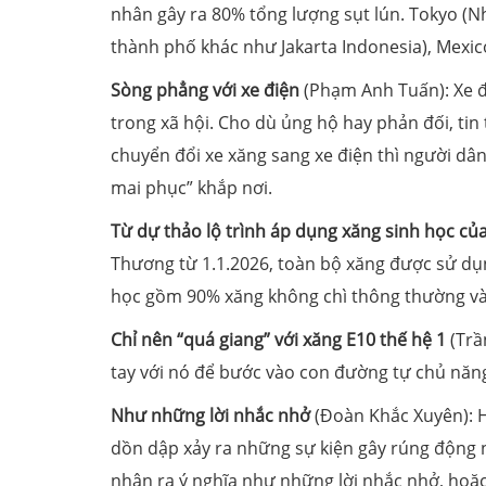
nhân gây ra 80% tổng lượng sụt lún. Tokyo (N
thành phố khác như Jakarta Indonesia), Mexico
Sòng phẳng với xe điện
(Phạm Anh Tuấn): Xe đi
trong xã hội. Cho dù ủng hộ hay phản đối, tin
chuyển đổi xe xăng sang xe điện thì người dâ
mai phục” khắp nơi.
Từ dự thảo lộ trình áp dụng xăng sinh học c
Thương từ 1.1.2026, toàn bộ xăng được sử dụng
học gồm 90% xăng không chì thông thường và 1
Chỉ nên “quá giang” với xăng E10 thế hệ 1
(Trầ
tay với nó để bước vào con đường tự chủ năng
Như những lời nhắc nhở
(Đoàn Khắc Xuyên): H
dồn dập xảy ra những sự kiện gây rúng động 
nhận ra ý nghĩa như những lời nhắc nhở, hoặ