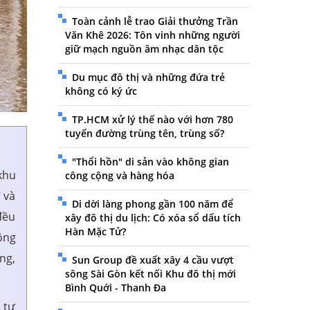
Toàn cảnh lễ trao Giải thưởng Trần
Văn Khê 2026: Tôn vinh những người
giữ mạch nguồn âm nhạc dân tộc
Du mục đô thị và những đứa trẻ
không có ký ức
TP.HCM xử lý thế nào với hơn 780
tuyến đường trùng tên, trùng số?
"Thổi hồn" di sản vào không gian
khu
công cộng và hàng hóa
 và
Di dời làng phong gần 100 năm để
đều
xây đô thị du lịch: Có xóa sổ dấu tích
Hàn Mặc Tử?
ộng
ng,
Sun Group đề xuất xây 4 cầu vượt
sông Sài Gòn kết nối Khu đô thị mới
Bình Quới - Thanh Đa
 tự