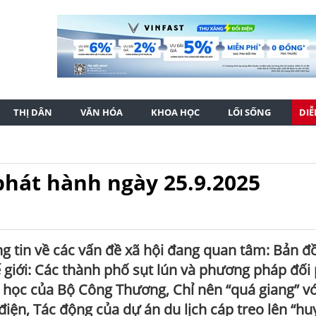
THỊ DÂN
VĂN HÓA
KHOA HỌC
LỐI SỐNG
DI
phát hành ngày 25.9.2025
 tin về các vấn đề xã hội đang quan tâm: Bản đồ
 giới: Các thành phố sụt lún và phương pháp đối
h học của Bộ Công Thương, Chỉ nên “quá giang” vớ
điện, Tác động của dự án du lịch cáp treo lên “hu