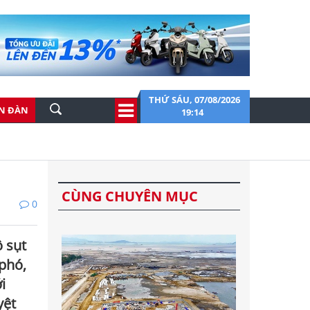
THỨ SÁU, 07/08/2026
ỄN ĐÀN
19:14
CÙNG CHUYÊN MỤC
0
 sụt
 phó,
i
yệt