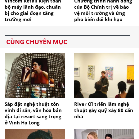
Vincom Retail kiện toàn
Chương trình hành động
bộ máy lãnh đạo, chuẩn
của Bộ Chính trị về bảo
bị cho giai đoạn tăng
vệ môi trường và ứng
trưởng mới
phó biến đổi khí hậu
CÙNG CHUYÊN MỤC
Sắp đặt nghệ thuật tôn
River Ơi triển lãm nghệ
vinh di sản, văn hóa bản
thuật gây quỹ xây 80 căn
địa tại resort sang trọng
nhà
ở Vịnh Hạ Long