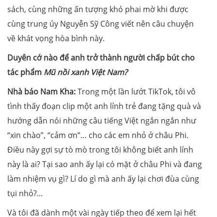
sách, cùng những ấn tượng khó phai mờ khi được
cùng trung úy Nguyễn Sỹ Công viết nên câu chuyện
về khát vọng hòa bình này.
Duyên cớ nào để anh trở thành người chấp bút cho
tác phẩm
Mũ nồi xanh Việt Nam?
Nhà báo Nam Kha
:
Trong một lần lướt TikTok, tôi vô
tình thấy đoạn clip một anh lính trẻ đang tặng quà và
hướng dẫn nói những câu tiếng Việt ngắn ngắn như
“xin chào”, “cảm ơn”… cho các em nhỏ ở châu Phi.
Điều này gợi sự tò mò trong tôi không biết anh lính
này là ai? Tại sao anh ấy lại có mặt ở châu Phi và đang
làm nhiệm vụ gì? Lí do gì mà anh ấy lại chơi đùa cùng
tụi nhỏ?...
Và tôi đã dành một vài ngày tiếp theo để xem lại hết