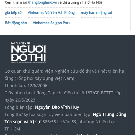
Xem thêm tại
thanglongland.vn
về thị trường nhà ở Hà Nội
giá bếp từ
Vinhomes Vũ Yên Hải Phòng
máy hàn miệng túi
Bất động sản
Vinhomes Saigon Park
noxh K Home Avenue Nhơn Trạch
Tập đoàn Bcons Group
Máy rửa chén công nghiệp Hàn Quốc
Bộ nồi inox giá rẻ
Mẫu
tủ lạnh Hitachi
cao cấp nhất
Cơ quan chủ quản: Viện Nghiên cứu đô thị và Phát triển hạ
tầng (Tổng hội Xây dựng Việt Nam)
Thành lập: 12/6/2006
Giấy phép hoạt động Tạp chí điện tử số 187/GP-BTTTT cấp
ngày 26/5/2023
Tổng biên tập:
Nguyễn Đào Vĩnh Huy
Tổng thư ký tòa soạn, Ủy viên ban biên tập:
Ngô Trung Dũng
Tòa soạn và trị sự
: 386/55 Lê Văn Sỹ, phường Nhiêu Lộc,
TP.HCM