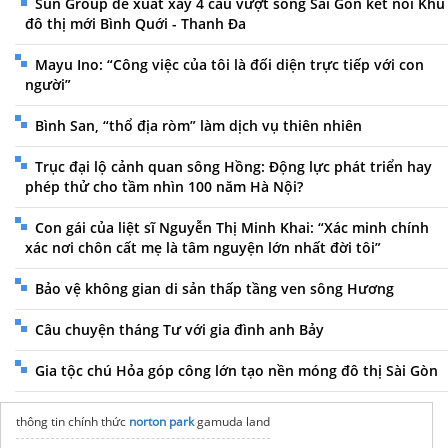
Sun Group đề xuất xây 4 cầu vượt sông Sài Gòn kết nối Khu
đô thị mới Bình Quới - Thanh Đa
Mayu Ino: “Công việc của tôi là đối diện trực tiếp với con
người”
Bình San, “thổ địa ròm” làm dịch vụ thiên nhiên
Trục đại lộ cảnh quan sông Hồng: Động lực phát triển hay
phép thử cho tầm nhìn 100 năm Hà Nội?
Con gái của liệt sĩ Nguyễn Thị Minh Khai: “Xác minh chính
xác nơi chôn cất mẹ là tâm nguyện lớn nhất đời tôi”
Bảo vệ không gian di sản thấp tầng ven sông Hương
Câu chuyện tháng Tư với gia đình anh Bảy
Gia tộc chú Hỏa góp công lớn tạo nền móng đô thị Sài Gòn
thông tin chính thức
norton park
gamuda land