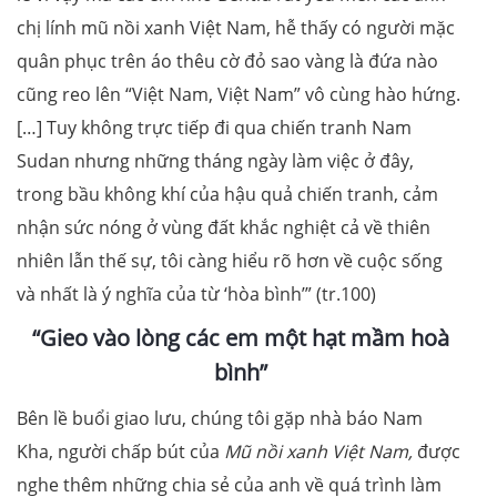
chị lính mũ nồi xanh Việt Nam, hễ thấy có người mặc
quân phục trên áo thêu cờ đỏ sao vàng là đứa nào
cũng reo lên “Việt Nam, Việt Nam” vô cùng hào hứng.
[…] Tuy không trực tiếp đi qua chiến tranh Nam
Sudan nhưng những tháng ngày làm việc ở đây,
trong bầu không khí của hậu quả chiến tranh, cảm
nhận sức nóng ở vùng đất khắc nghiệt cả về thiên
nhiên lẫn thế sự, tôi càng hiểu rõ hơn về cuộc sống
và nhất là ý nghĩa của từ ‘hòa bình’” (tr.100)
“Gieo vào lòng các em một hạt mầm hoà
bình”
Bên lề buổi giao lưu, chúng tôi gặp nhà báo Nam
Kha, người chấp bút của
Mũ nồi xanh Việt Nam,
được
nghe thêm những chia sẻ của anh về quá trình làm