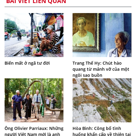
BÀI VIẾT LIÊN QUAN
Biến mất ở ngã tư đời
Trang Thế Hy: Chút hào
quang từ mảnh vỡ của một
ngôi sao buồn
Ông Olivier Parriaux: Những
Hòa Bình: Công bố tình
người Việt Nam mới là anh
huống khẩn cấp về thiên tai