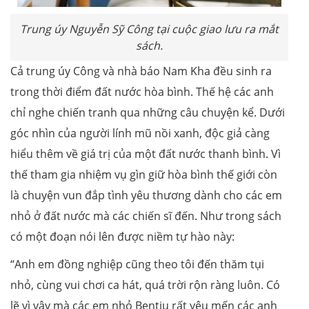
Trung úy Nguyễn Sỹ Công tại cuộc giao lưu ra mắt
sách.
Cả trung úy Công và nhà báo Nam Kha đều sinh ra
trong thời điểm đất nước hòa bình. Thế hệ các anh
chỉ nghe chiến tranh qua những câu chuyện kể. Dưới
góc nhìn của người lính mũ nồi xanh, độc giả càng
hiểu thêm về giá trị của một đất nước thanh bình. Vì
thế tham gia nhiệm vụ gìn giữ hòa bình thế giới còn
là chuyện vun đắp tình yêu thương dành cho các em
nhỏ ở đất nước mà các chiến sĩ đến. Như trong sách
có một đoạn nói lên được niềm tự hào này:
“Anh em đồng nghiệp cũng theo tôi đến thăm tụi
nhỏ, cùng vui chơi ca hát, quá trời rộn ràng luôn. Có
lẽ vì vậy mà các em nhỏ Bentiu rất yêu mến các anh