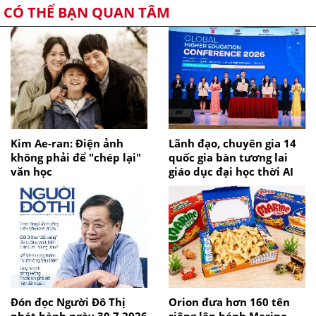
CÓ THỂ BẠN QUAN TÂM
Kim Ae-ran: Điện ảnh
Lãnh đạo, chuyên gia 14
không phải để "chép lại"
quốc gia bàn tương lai
văn học
giáo dục đại học thời AI
Đón đọc Người Đô Thị
Orion đưa hơn 160 tên