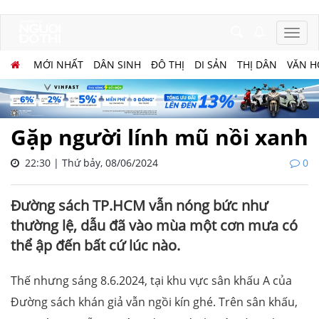
MỚI NHẤT
DÂN SINH
ĐÔ THỊ
DI SẢN
THỊ DÂN
VĂN H
Gặp người lính mũ nồi xanh
22:30 | Thứ bảy, 08/06/2024
0
Đường sách TP.HCM vẫn nóng bức như
thường lệ, dẫu đã vào mùa một cơn mưa có
thể ập đến bất cứ lúc nào.
Thế nhưng sáng 8.6.2024, tại khu vực sân khấu A của
Đường sách khán giả vẫn ngồi kín ghé. Trên sân khấu,