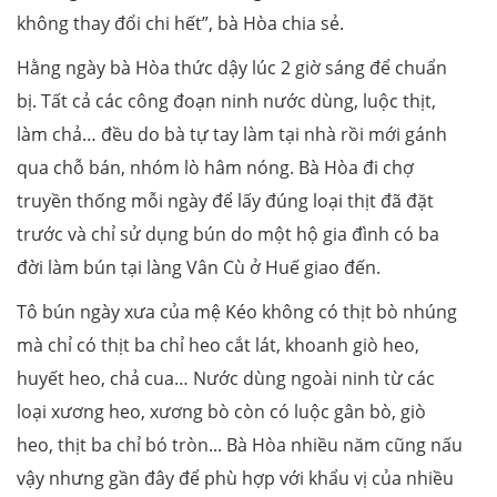
không thay đổi chi hết”, bà Hòa chia sẻ.
Hằng ngày bà Hòa thức dậy lúc 2 giờ sáng để chuẩn
bị. Tất cả các công đoạn ninh nước dùng, luộc thịt,
làm chả… đều do bà tự tay làm tại nhà rồi mới gánh
qua chỗ bán, nhóm lò hâm nóng. Bà Hòa đi chợ
truyền thống mỗi ngày để lấy đúng loại thịt đã đặt
trước và chỉ sử dụng bún do một hộ gia đình có ba
đời làm bún tại làng Vân Cù ở Huế giao đến.
Tô bún ngày xưa của mệ Kéo không có thịt bò nhúng
mà chỉ có thịt ba chỉ heo cắt lát, khoanh giò heo,
huyết heo, chả cua… Nước dùng ngoài ninh từ các
loại xương heo, xương bò còn có luộc gân bò, giò
heo, thịt ba chỉ bó tròn... Bà Hòa nhiều năm cũng nấu
vậy nhưng gần đây để phù hợp với khẩu vị của nhiều