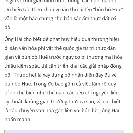
lệ gia vị, thời gian ninh nước dùng, cách phi dầu ớt…
Dù biến tấu theo khẩu vị nào thì cái tên “bún bò Huế”
vẫn là một bảo chứng cho bản sắc ẩm thực đất cố
đô.
Ông Hải cho biết để phát huy hiệu quả thương hiệu
di sản văn hóa phi vật thể quốc gia từ tri thức dân
gian về bún bò Huế trước nguy cơ bị thương mại hóa
thiếu kiểm soát, thì cần triển khai các giải pháp đồng
bộ. “Trước hết là xây dựng bộ nhận diện đầy đủ về
bún bò Huế. Trong đó bao gồm cả việc làm rõ quy
trình chế biến như thế nào, các tiêu chí nguyên liệu,
kỹ thuật, không gian thưởng thức ra sao, và đặc biệt
là câu chuyện văn hóa gắn liền với bún bò”, ông Hải
nhấn mạnh.