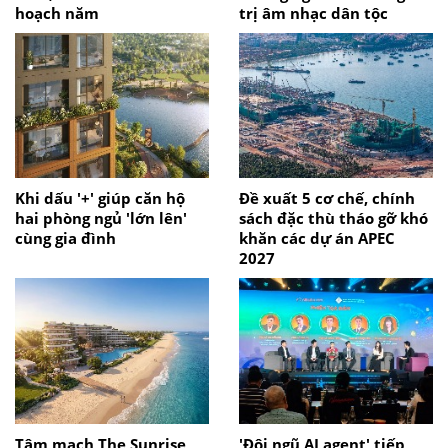
hoạch năm
trị âm nhạc dân tộc
Khi dấu '+' giúp căn hộ
Đề xuất 5 cơ chế, chính
hai phòng ngủ 'lớn lên'
sách đặc thù tháo gỡ khó
cùng gia đình
khăn các dự án APEC
2027
Tâm mạch The Sunrise
'Đội ngũ AI agent' tiếp