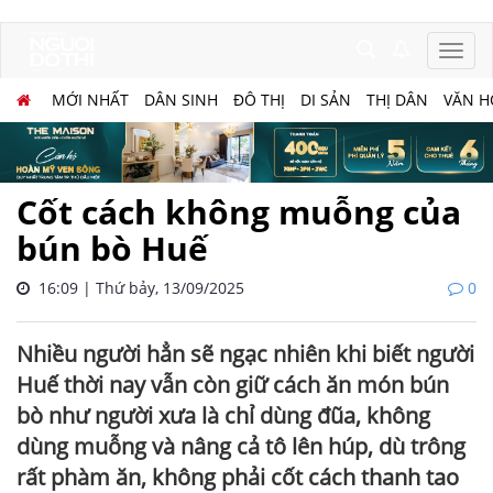
MỚI NHẤT
DÂN SINH
ĐÔ THỊ
DI SẢN
THỊ DÂN
VĂN H
Cốt cách không muỗng của
bún bò Huế
16:09 | Thứ bảy, 13/09/2025
0
Nhiều người hẳn sẽ ngạc nhiên khi biết người
Huế thời nay vẫn còn giữ cách ăn món bún
bò như người xưa là chỉ dùng đũa, không
dùng muỗng và nâng cả tô lên húp, dù trông
rất phàm ăn, không phải cốt cách thanh tao