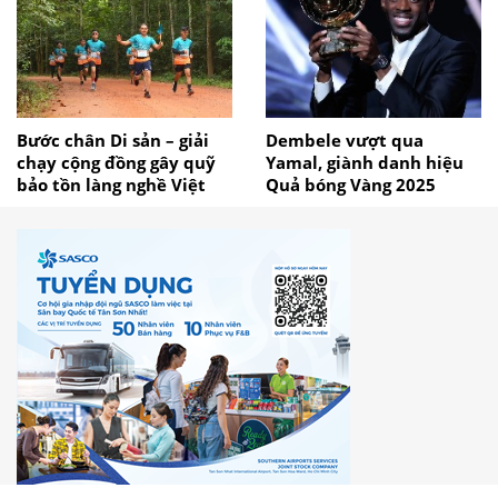
Bước chân Di sản – giải
Dembele vượt qua
chạy cộng đồng gây quỹ
Yamal, giành danh hiệu
bảo tồn làng nghề Việt
Quả bóng Vàng 2025