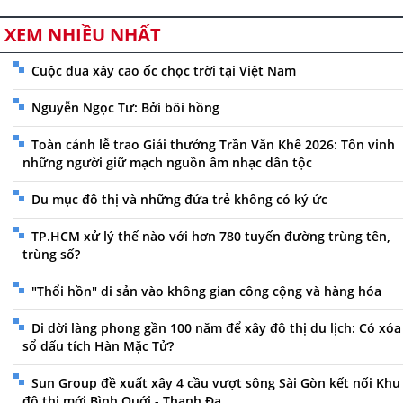
XEM NHIỀU NHẤT
Cuộc đua xây cao ốc chọc trời tại Việt Nam
Nguyễn Ngọc Tư: Bởi bôi hồng
Toàn cảnh lễ trao Giải thưởng Trần Văn Khê 2026: Tôn vinh
những người giữ mạch nguồn âm nhạc dân tộc
Du mục đô thị và những đứa trẻ không có ký ức
TP.HCM xử lý thế nào với hơn 780 tuyến đường trùng tên,
trùng số?
"Thổi hồn" di sản vào không gian công cộng và hàng hóa
Di dời làng phong gần 100 năm để xây đô thị du lịch: Có xóa
sổ dấu tích Hàn Mặc Tử?
Sun Group đề xuất xây 4 cầu vượt sông Sài Gòn kết nối Khu
đô thị mới Bình Quới - Thanh Đa