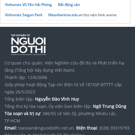
Vinhomes Vũ Yên Hải Phòng
Bất động sản
Vinhomes Saigon Park
Meanhanime.edu.vn
thư viện hình anime
noxh K Home Avenue Nhơn Trạch
Tập đoàn Bcons Group
Cơ quan chủ quản: Viện Nghiên cứu đô thị và Phát triển hạ
tầng (Tổng hội Xây dựng Việt Nam)
Thành lập: 12/6/2006
Giấy phép hoạt động Tạp chí điện tử số 187/GP-BTTTT cấp
ngày 26/5/2023
Tổng biên tập:
Nguyễn Đào Vĩnh Huy
Tổng thư ký tòa soạn, Ủy viên ban biên tập:
Ngô Trung Dũng
Tòa soạn và trị sự
: 386/55 Lê Văn Sỹ, phường Nhiêu Lộc,
TP.HCM
Email:
toasoan@nguoidothi.net.vn.
Điện thoại
: (028) 39319793