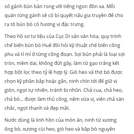
số gánh bún bán rong với tiếng ngon đồn xa. Mỗi
quán từng gánh sẽ có bí quyết nấu gia truyền để cho
ra tô bún bò có hương vị đặc trưng.
Theo hồ sơ tư liệu của Cục Di sản văn hóa, quy trình
chế biến bún bò Huế đòi hỏi kỹ thuật chế biến công
phu và tỉ mỉ ở từng công đoạn. Sợi bún phải là loại sợi
tròn, mềm dai, không đứt gãy, làm từ gạo trắng kết
hợp bột lọc theo tỷ lệ hợp lý. Giò heo và thịt bò được
chọn kỹ phần bắp hoặc gân, ninh chín tới để giữ vị
giòn, ngọt tự nhiên, tránh bị nhũn. Chả cua, chả heo,
chả bò... được làm thủ công, nêm vừa vị, viên chả săn
chắc, ngọt thanh và đẹp mắt.
Nước dùng là linh hồn của món ăn, ninh từ xương
ống bò, xương cùi heo, giò heo và bắp bò nguyên