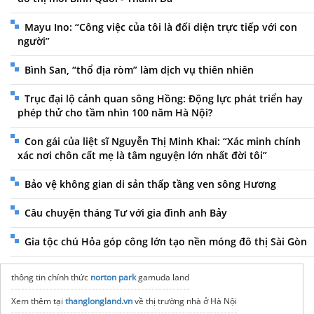
Mayu Ino: “Công việc của tôi là đối diện trực tiếp với con
người”
Bình San, “thổ địa ròm” làm dịch vụ thiên nhiên
Trục đại lộ cảnh quan sông Hồng: Động lực phát triển hay
phép thử cho tầm nhìn 100 năm Hà Nội?
Con gái của liệt sĩ Nguyễn Thị Minh Khai: “Xác minh chính
xác nơi chôn cất mẹ là tâm nguyện lớn nhất đời tôi”
Bảo vệ không gian di sản thấp tầng ven sông Hương
Câu chuyện tháng Tư với gia đình anh Bảy
Gia tộc chú Hỏa góp công lớn tạo nền móng đô thị Sài Gòn
thông tin chính thức
norton park
gamuda land
Xem thêm tại
thanglongland.vn
về thị trường nhà ở Hà Nội