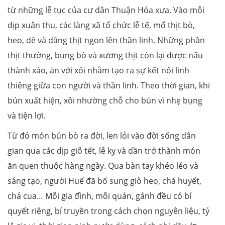
từ những lễ tục của cư dân Thuận Hóa xưa. Vào mỗi
dịp xuân thu, các làng xã tổ chức lễ tế, mổ thịt bò,
heo, dê và dâng thịt ngon lên thần linh. Những phần
thịt thường, bụng bò và xương thịt còn lại được nấu
thành xáo, ăn với xôi nhằm tạo ra sự kết nối linh
thiêng giữa con người và thần linh. Theo thời gian, khi
bún xuất hiện, xôi nhường chỗ cho bún vì nhẹ bụng
và tiện lợi.
Từ đó món bún bò ra đời, len lỏi vào đời sống dân
gian qua các dịp giỗ tết, lễ kỵ và dần trở thành món
ăn quen thuộc hàng ngày. Qua bàn tay khéo léo và
sáng tạo, người Huế đã bổ sung giò heo, chả huyết,
chả cua… Mỗi gia đình, mỗi quán, gánh đều có bí
quyết riêng, bí truyền trong cách chọn nguyên liệu, tỷ