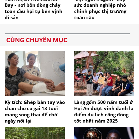
Bay - nơi bốn dòng chảy
sức doanh nghiệp nhỏ
toàn cầu hội tụ bên vịnh
chinh phục thị trường
di sản
toàn cầu
CÙNG CHUYÊN MỤC
Kỳ tích: Ghép bàn tay vào
Làng gốm 500 năm tuổi ở
chân cho cô gái 18 tuổi
Hội An được vinh danh là
mang song thai để chờ
điểm du lịch cộng đồng
ngày nối lại
tốt nhất năm 2025