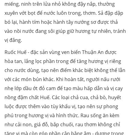
miếng, ninh trên lửa nhỏ không đậy nắp, thường
xuyên vớt bọt để nước luôn trong, thơm. Sả đập dập
bó lại, hành tím hoặc hành tây nướng sơ được thả
vào nồi nước đang sôi giúp giữ hương tự nhiên, tránh
vị đắng.
Ruốc Huế - đặc sản vùng ven biển Thuận An được
hòa tan, lắng lọc phần trong để tăng hương vị riêng
cho nước dùng, tạo nên điểm khác biệt không thể lẫn
với các món bún khác. Khi hoàn tất, người nấu rưới
nhẹ lớp dầu ớt đỏ cam để tạo màu hấp dẫn và vị cay
nồng đậm chất Huế. Các loại chả cua, chả bò, huyết
luộc được thêm vào tùy khẩu vị, tạo nên sự phong
phú trong hương vị và hình thức. Rau sống ăn kèm
như cải non, giá đỗ, bắp chuối, rau thơm không chỉ
tăng vị mà còn góp phần cân bằng âm - dương trong