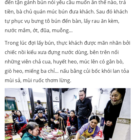
đến tận gánh bún nói yêu cầu muốn ăn thế nào, trả
tiền, bà chủ quán múc bún đưa khách. Sau đó khách
tự phục vụ bưng tô bún đến bàn, lấy rau ăn kèm,
nước mắm, ớt, đũa, muỗng…
Trong lúc đợi lấy bún, thực khách được mãn nhãn bởi
chiếc nồi kiểu xưa đựng nước dùng, bên trên nổi
những viên chả cua, huyết heo, múc lên có gân bò,
giò heo, miếng ba chỉ… nấu bằng củi bốc khói lan tỏa
mùi sả, mùi ruốc thơm lừng.