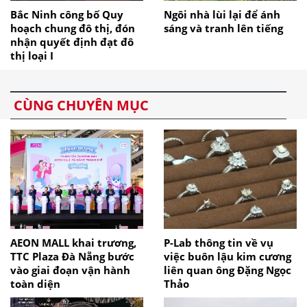
Bắc Ninh công bố Quy
Ngôi nhà lùi lại để ánh
hoạch chung đô thị, đón
sáng và tranh lên tiếng
nhận quyết định đạt đô
thị loại I
CÙNG CHUYÊN MỤC
AEON MALL khai trương,
P-Lab thông tin về vụ
TTC Plaza Đà Nẵng bước
việc buôn lậu kim cương
vào giai đoạn vận hành
liên quan ông Đặng Ngọc
toàn diện
Thảo