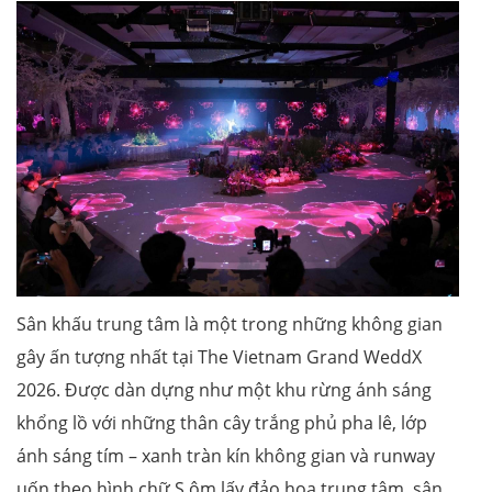
Sân khấu trung tâm là một trong những không gian
gây ấn tượng nhất tại The Vietnam Grand WeddX
2026. Được dàn dựng như một khu rừng ánh sáng
khổng lồ với những thân cây trắng phủ pha lê, lớp
ánh sáng tím – xanh tràn kín không gian và runway
uốn theo hình chữ S ôm lấy đảo hoa trung tâm, sân