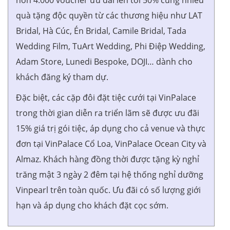
hơn 4.000 voucher ưu đãi lên tới 50% cùng nhiều
quà tặng độc quyền từ các thương hiệu như LAT
Bridal, Hà Cúc, Én Bridal, Camile Bridal, Tada
Wedding Film, TuArt Wedding, Phi Điệp Wedding,
Adam Store, Lunedi Bespoke, DOJI… dành cho
khách đăng ký tham dự.
Đặc biệt, các cặp đôi đặt tiệc cưới tại VinPalace
trong thời gian diễn ra triển lãm sẽ được ưu đãi
15% giá trị gói tiệc, áp dụng cho cả venue và thực
đơn tại VinPalace Cổ Loa, VinPalace Ocean City và
Almaz. Khách hàng đồng thời được tặng kỳ nghỉ
trăng mật 3 ngày 2 đêm tại hệ thống nghỉ dưỡng
Vinpearl trên toàn quốc. Ưu đãi có số lượng giới
hạn và áp dụng cho khách đặt cọc sớm.