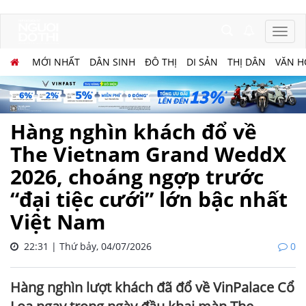
MỚI NHẤT
DÂN SINH
ĐÔ THỊ
DI SẢN
THỊ DÂN
VĂN H
Hàng nghìn khách đổ về
The Vietnam Grand WeddX
2026, choáng ngợp trước
“đại tiệc cưới” lớn bậc nhất
Việt Nam
22:31 | Thứ bảy, 04/07/2026
0
Hàng nghìn lượt khách đã đổ về VinPalace Cổ