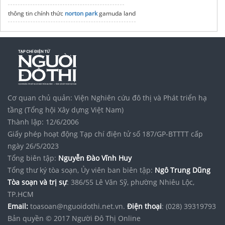
thông tin chính thức
norton park
gamuda land
Cơ quan chủ quản: Viện Nghiên cứu đô thị và Phát triển hạ
tầng (Tổng hội Xây dựng Việt Nam)
Thành lập: 12/6/2006
Giấy phép hoạt động Tạp chí điện tử số 187/GP-BTTTT cấp
ngày 26/5/2023
Tổng biên tập:
Nguyễn Đào Vĩnh Huy
Tổng thư ký tòa soạn, Ủy viên ban biên tập:
Ngô Trung Dũng
Tòa soạn và trị sự
: 386/55 Lê Văn Sỹ, phường Nhiêu Lộc,
TP.HCM
Email:
toasoan@nguoidothi.net.vn.
Điện thoại
: (028) 39319793
Bản quyền © 2017 Người Đô Thị Online