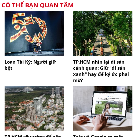
CÓ THỂ BẠN QUAN TÂM
Loan Tài Ký: Người giữ
TP.HCM nhìn lại di sản
bột
cảnh quan: Giữ "di sản
xanh" hay để ký ức phai
mờ?
TP.HCM gỡ vướng để cấp
Zalo và Google ra mắt