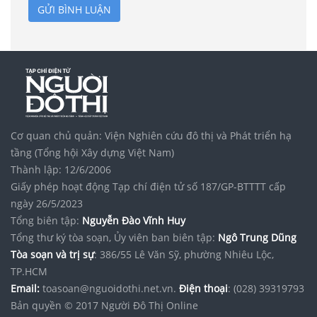
GỬI BÌNH LUẬN
Cơ quan chủ quản: Viện Nghiên cứu đô thị và Phát triển hạ
tầng (Tổng hội Xây dựng Việt Nam)
Thành lập: 12/6/2006
Giấy phép hoạt động Tạp chí điện tử số 187/GP-BTTTT cấp
ngày 26/5/2023
Tổng biên tập:
Nguyễn Đào Vĩnh Huy
Tổng thư ký tòa soạn, Ủy viên ban biên tập:
Ngô Trung Dũng
Tòa soạn và trị sự
: 386/55 Lê Văn Sỹ, phường Nhiêu Lộc,
TP.HCM
Email:
toasoan@nguoidothi.net.vn.
Điện thoại
: (028) 39319793
Bản quyền © 2017 Người Đô Thị Online