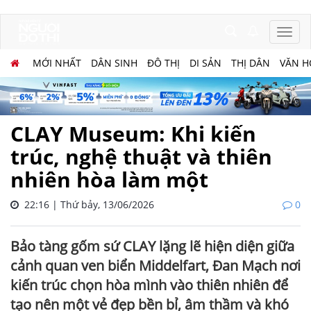
MỚI NHẤT
DÂN SINH
ĐÔ THỊ
DI SẢN
THỊ DÂN
VĂN H
CLAY Museum: Khi kiến
trúc, nghệ thuật và thiên
nhiên hòa làm một
22:16 | Thứ bảy, 13/06/2026
0
Bảo tàng gốm sứ CLAY lặng lẽ hiện diện giữa
cảnh quan ven biển Middelfart, Đan Mạch nơi
kiến trúc chọn hòa mình vào thiên nhiên để
tạo nên một vẻ đẹp bền bỉ, âm thầm và khó