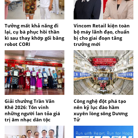
Tưởng mất khả năng đi
Vincom Retail kiện toàn
lại, cụ bà phục hồi thần
bộ máy lãnh đạo, chuẩn
kì sau thay khớp gối bằng
bị cho giai đoạn tăng
robot CORI
trưởng mới
Giải thưởng Trần Văn
Công nghệ đột phá tạo
Khê 2026: Tôn vinh
nên kỷ lục đào hầm
những người lan tỏa giá
xuyên lòng sông Dương
trị âm nhạc dân tộc
Tử