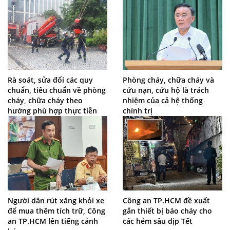
Rà soát, sửa đổi các quy
Phòng cháy, chữa cháy và
chuẩn, tiêu chuẩn về phòng
cứu nạn, cứu hộ là trách
cháy, chữa cháy theo
nhiệm của cả hệ thống
hướng phù hợp thực tiễn
chính trị
Người dân rút xăng khỏi xe
Công an TP.HCM đề xuất
để mua thêm tích trữ, Công
gắn thiết bị báo cháy cho
an TP.HCM lên tiếng cảnh
các hẻm sâu dịp Tết