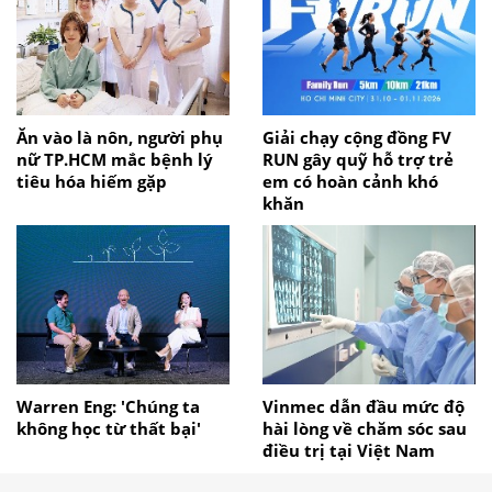
Ăn vào là nôn, người phụ
Giải chạy cộng đồng FV
nữ TP.HCM mắc bệnh lý
RUN gây quỹ hỗ trợ trẻ
tiêu hóa hiếm gặp
em có hoàn cảnh khó
khăn
Warren Eng: 'Chúng ta
Vinmec dẫn đầu mức độ
không học từ thất bại'
hài lòng về chăm sóc sau
điều trị tại Việt Nam