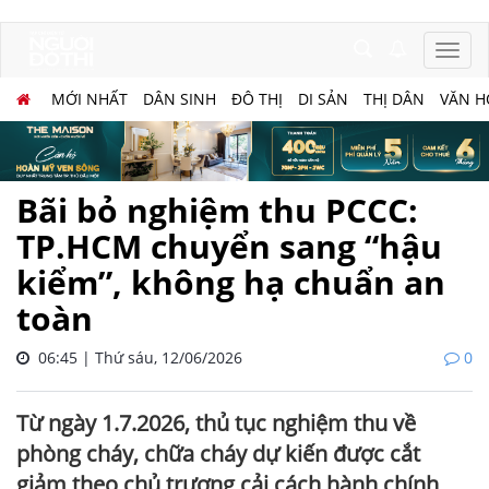
MỚI NHẤT
DÂN SINH
ĐÔ THỊ
DI SẢN
THỊ DÂN
VĂN H
Bãi bỏ nghiệm thu PCCC:
TP.HCM chuyển sang “hậu
kiểm”, không hạ chuẩn an
toàn
06:45 | Thứ sáu, 12/06/2026
0
Từ ngày 1.7.2026, thủ tục nghiệm thu về
phòng cháy, chữa cháy dự kiến được cắt
giảm theo chủ trương cải cách hành chính