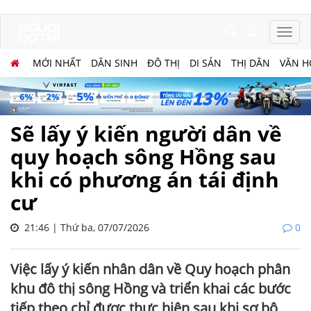
MỚI NHẤT
DÂN SINH
ĐÔ THỊ
DI SẢN
THỊ DÂN
VĂN H
Sẽ lấy ý kiến người dân về
quy hoạch sông Hồng sau
khi có phương án tái định
cư
21:46 | Thứ ba, 07/07/2026
0
Việc lấy ý kiến nhân dân về Quy hoạch phân
khu đô thị sông Hồng và triển khai các bước
tiếp theo chỉ được thực hiện sau khi sơ bộ