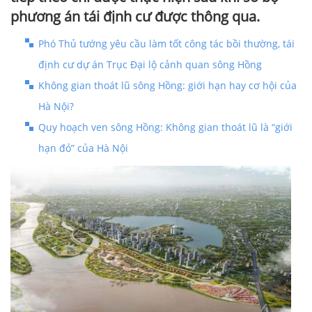
phương án tái định cư được thông qua.
Phó Thủ tướng yêu cầu làm tốt công tác bồi thường, tái
định cư dự án Trục Đại lộ cảnh quan sông Hồng
Không gian thoát lũ sông Hồng: giới hạn hay cơ hội của
Hà Nội?
Quy hoạch ven sông Hồng: Không gian thoát lũ là “giới
hạn đỏ” của Hà Nội