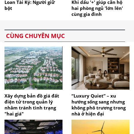
Loan Tài Ký: Người giữ
Khi dấu '+' giúp căn hộ
bột
hai phòng ngủ 'lớn lên'
cùng gia đình
CÙNG CHUYÊN MỤC
Xây dựng bản đồ giá đất
“Luxury Quiet” – xu
điện tử trong quản lý
hướng sống sang nhưng
nhằm tránh tình trạng
không phô trương trong
"hai giá"
nhà ở hiện đại