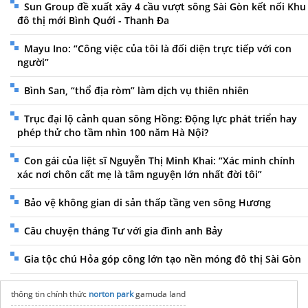
Sun Group đề xuất xây 4 cầu vượt sông Sài Gòn kết nối Khu
đô thị mới Bình Quới - Thanh Đa
Mayu Ino: “Công việc của tôi là đối diện trực tiếp với con
người”
Bình San, “thổ địa ròm” làm dịch vụ thiên nhiên
Trục đại lộ cảnh quan sông Hồng: Động lực phát triển hay
phép thử cho tầm nhìn 100 năm Hà Nội?
Con gái của liệt sĩ Nguyễn Thị Minh Khai: “Xác minh chính
xác nơi chôn cất mẹ là tâm nguyện lớn nhất đời tôi”
Bảo vệ không gian di sản thấp tầng ven sông Hương
Câu chuyện tháng Tư với gia đình anh Bảy
Gia tộc chú Hỏa góp công lớn tạo nền móng đô thị Sài Gòn
thông tin chính thức
norton park
gamuda land