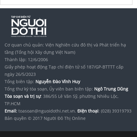
Cơ quan chủ quản: Viện Nghiên cứu đô thị và Phát triển hạ
tầng (Tổng hội Xây dựng Việt Nam)
Thành lập: 12/6/2006
Giấy phép hoạt động Tạp chí điện tử số 187/GP-BTTTT cấp
ngày 26/5/2023
Tổng biên tập:
Nguyễn Đào Vĩnh Huy
Tổng thư ký tòa soạn, Ủy viên ban biên tập:
Ngô Trung Dũng
Tòa soạn và trị sự
: 386/55 Lê Văn Sỹ, phường Nhiêu Lộc,
TP.HCM
Email:
toasoan@nguoidothi.net.vn.
Điện thoại
: (028) 39319793
Bản quyền © 2017 Người Đô Thị Online