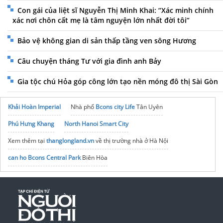
Con gái của liệt sĩ Nguyễn Thị Minh Khai: “Xác minh chính
xác nơi chôn cất mẹ là tâm nguyện lớn nhất đời tôi”
Bảo vệ không gian di sản thấp tầng ven sông Hương
Câu chuyện tháng Tư với gia đình anh Bảy
Gia tộc chú Hỏa góp công lớn tạo nền móng đô thị Sài Gòn
Khải Hoàn Imperial
Nhà phố
Bcons city Life
Tân Uyên
Phú Hưng Khang
North Hanoi Smart City
Xem thêm tại
thanglongland.vn
về thị trường nhà ở Hà Nội
can ho Bcons Central Park
Biên Hòa
Căn hộ The Emerald River Park
Bình Dương
Bảng giá
căn hộ MT Eastmark City
mới nhất
nồi nấu sữa đậu
Cập nhật
Tin tức Maison Privee
mới nhất