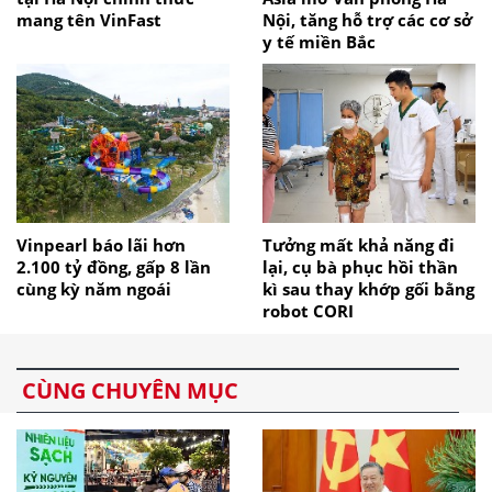
mang tên VinFast
Nội, tăng hỗ trợ các cơ sở
y tế miền Bắc
Vinpearl báo lãi hơn
Tưởng mất khả năng đi
2.100 tỷ đồng, gấp 8 lần
lại, cụ bà phục hồi thần
cùng kỳ năm ngoái
kì sau thay khớp gối bằng
robot CORI
CÙNG CHUYÊN MỤC