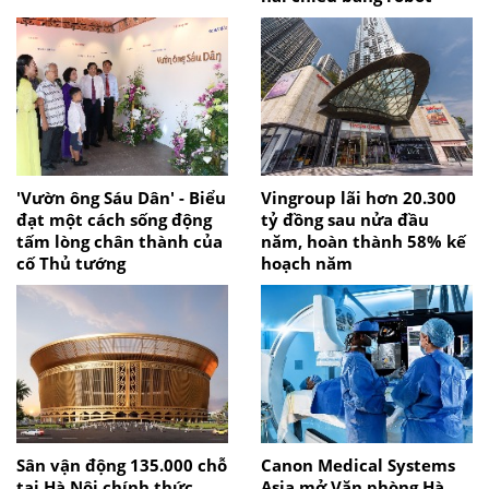
'Vườn ông Sáu Dân' - Biểu
Vingroup lãi hơn 20.300
đạt một cách sống động
tỷ đồng sau nửa đầu
tấm lòng chân thành của
năm, hoàn thành 58% kế
cố Thủ tướng
hoạch năm
Sân vận động 135.000 chỗ
Canon Medical Systems
tại Hà Nội chính thức
Asia mở Văn phòng Hà