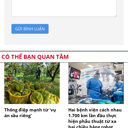
GỬI BÌNH LUẬN
CÓ THỂ BẠN QUAN TÂM
Thông điệp mạnh từ 'vụ
Hai bệnh viện cách nhau
án sầu riêng'
1.700 km lần đầu thực
hiện phẫu thuật từ xa
hai chiều bằng robot