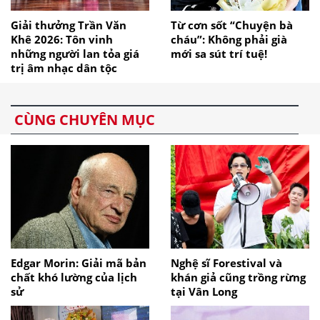
Giải thưởng Trần Văn
Từ cơn sốt “Chuyện bà
Khê 2026: Tôn vinh
cháu”: Không phải già
những người lan tỏa giá
mới sa sút trí tuệ!
trị âm nhạc dân tộc
CÙNG CHUYÊN MỤC
Edgar Morin: Giải mã bản
Nghệ sĩ Forestival và
chất khó lường của lịch
khán giả cũng trồng rừng
sử
tại Vân Long