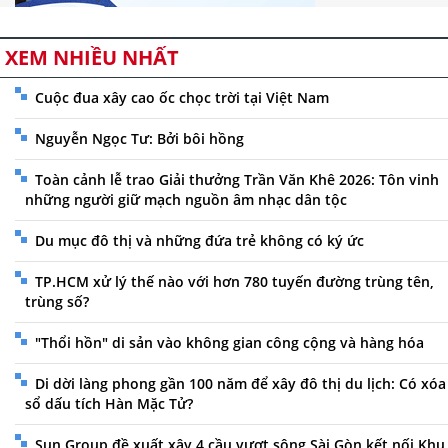
XEM NHIỀU NHẤT
Cuộc đua xây cao ốc chọc trời tại Việt Nam
Nguyễn Ngọc Tư: Bởi bôi hồng
Toàn cảnh lễ trao Giải thưởng Trần Văn Khê 2026: Tôn vinh
những người giữ mạch nguồn âm nhạc dân tộc
Du mục đô thị và những đứa trẻ không có ký ức
TP.HCM xử lý thế nào với hơn 780 tuyến đường trùng tên,
trùng số?
"Thổi hồn" di sản vào không gian công cộng và hàng hóa
Di dời làng phong gần 100 năm để xây đô thị du lịch: Có xóa
sổ dấu tích Hàn Mặc Tử?
Sun Group đề xuất xây 4 cầu vượt sông Sài Gòn kết nối Khu