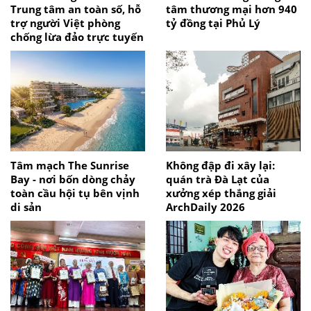
Trung tâm an toàn số, hỗ
tâm thương mại hơn 940
trợ người Việt phòng
tỷ đồng tại Phủ Lý
chống lừa đảo trực tuyến
Tâm mạch The Sunrise
Không đập đi xây lại:
Bay - nơi bốn dòng chảy
quán trà Đà Lạt của
toàn cầu hội tụ bên vịnh
xưởng xép thắng giải
di sản
ArchDaily 2026