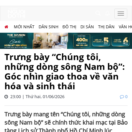
MỚI NHẤT
DÂN SINH
ĐÔ THỊ
DI SẢN
THỊ DÂN
VĂN H
Trưng bày “Chúng tôi,
những dòng sông Nam bộ”:
Góc nhìn giao thoa về văn
hóa và sinh thái
23:00 | Thứ hai, 01/06/2026
0
Trưng bày mang tên “Chúng tôi, những dòng
sông Nam bộ” sẽ chính thức khai mạc tại Bảo
tàng Lịch sử Thành phố Hồ Chí Minh lúc