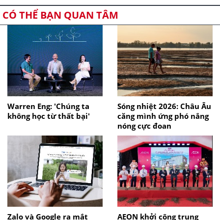
CÓ THỂ BẠN QUAN TÂM
Warren Eng: 'Chúng ta
Sóng nhiệt 2026: Châu Âu
không học từ thất bại'
căng mình ứng phó nắng
nóng cực đoan
Zalo và Google ra mắt
AEON khởi công trung