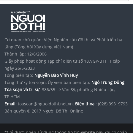
Cơ quan chủ quản: Viện Nghiên cứu đô thị và Phát triển hạ
tầng (Tổng hội Xây dựng Việt Nam)
Thành lập: 12/6/2006
Giấy phép hoạt động Tạp chí điện tử số 187/GP-BTTTT cấp
ngày 26/5/2023
Tổng biên tập:
Nguyễn Đào Vĩnh Huy
Tổng thư ký tòa soạn, Ủy viên ban biên tập:
Ngô Trung Dũng
Tòa soạn và trị sự
: 386/55 Lê Văn Sỹ, phường Nhiêu Lộc,
TP.HCM
Email:
toasoan@nguoidothi.net.vn.
Điện thoại
: (028) 39319793
Bản quyền © 2017 Người Đô Thị Online
*Chỉ được phép sử dụng thông tin từ website này khi có chấp