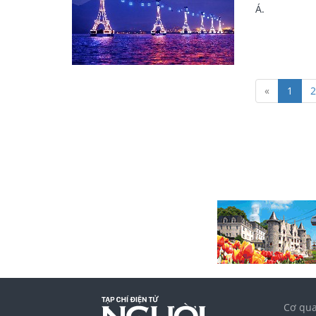
Á.
«
1
2
Cơ qua