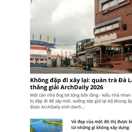
Không đập đi xây lại: quán trà Đà 
thắng giải ArchDaily 2026
Một căn nhà ống bê tông bốn tầng - kiểu nhà nhan 
bị đập đi để xây mới. xưởng xép giữ lại bộ khung ấy
được ArchDaily vinh danh...
Vẻ đẹp của một đô thị được k
từ những gì không xây dựng