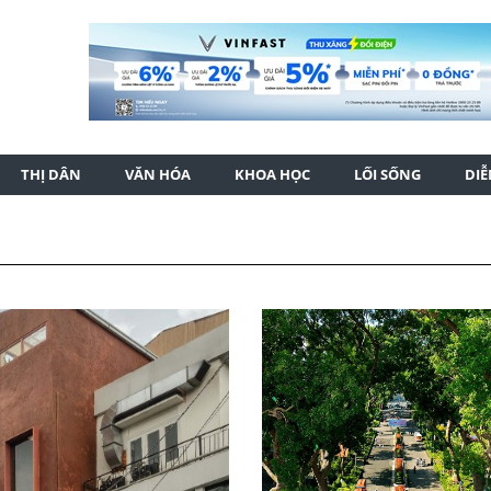
THỊ DÂN
VĂN HÓA
KHOA HỌC
LỐI SỐNG
DI