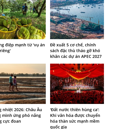
ng điệp mạnh từ 'vụ án
Đề xuất 5 cơ chế, chính
riêng'
sách đặc thù tháo gỡ khó
khăn các dự án APEC 2027
g nhiệt 2026: Châu Âu
'Đất nước thiên hùng ca':
g mình ứng phó nắng
Khi văn hóa được chuyển
g cực đoan
hóa thàn sức mạnh mềm
quốc gia