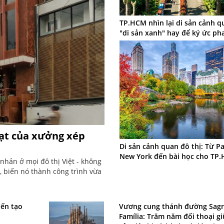
TP.HCM nhìn lại di sản cảnh q
"di sản xanh" hay để ký ức ph
Lạt của xưởng xép
Di sản cảnh quan đô thị: Từ Pa
New York đến bài học cho TP
nhản ở mọi đô thị Việt - không
, biến nó thành công trình vừa
iến tạo
Vương cung thánh đường Sag
Família: Trăm năm đối thoại gi