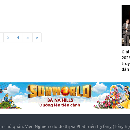
3
4
5
»
Giả
2026
truy
dân
n chủ quản: Viện Nghiên cứu đô thị và Phát triển hạ tầng (Tổng hộ