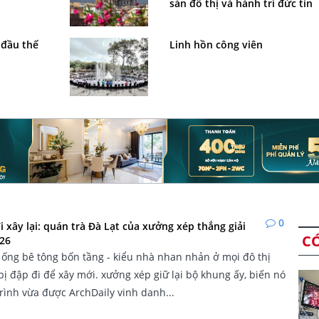
sản đô thị và hành trì đức tin
 đầu thế
Linh hồn công viên
0
 xây lại: quán trà Đà Lạt của xưởng xép thắng giải
C
026
ống bê tông bốn tầng - kiểu nhà nhan nhản ở mọi đô thị
 bị đập đi để xây mới. xưởng xép giữ lại bộ khung ấy, biến nó
rình vừa được ArchDaily vinh danh...