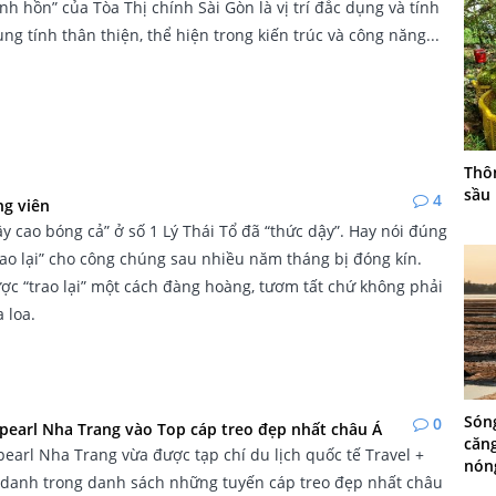
inh hồn” của Tòa Thị chính Sài Gòn là vị trí đắc dụng và tính
ùng tính thân thiện, thể hiện trong kiến trúc và công năng...
Thô
sầu 
4
ng viên
y cao bóng cả” ở số 1 Lý Thái Tổ đã “thức dậy”. Hay nói đúng
ao lại” cho công chúng sau nhiều năm tháng bị đóng kín.
c “trao lại” một cách đàng hoàng, tươm tất chứ không phải
 loa.
Són
0
npearl Nha Trang vào Top cáp treo đẹp nhất châu Á
căn
pearl Nha Trang vừa được tạp chí du lịch quốc tế Travel +
nón
 danh trong danh sách những tuyến cáp treo đẹp nhất châu