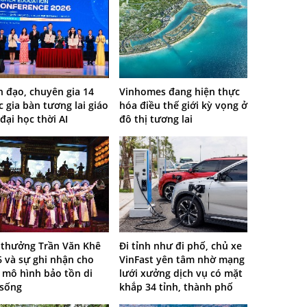
 đạo, chuyên gia 14
Vinhomes đang hiện thực
 gia bàn tương lai giáo
hóa điều thế giới kỳ vọng ở
đại học thời AI
đô thị tương lai
i thưởng Trần Văn Khê
Đi tỉnh như đi phố, chủ xe
 và sự ghi nhận cho
VinFast yên tâm nhờ mạng
 mô hình bảo tồn di
lưới xưởng dịch vụ có mặt
 sống
khắp 34 tỉnh, thành phố