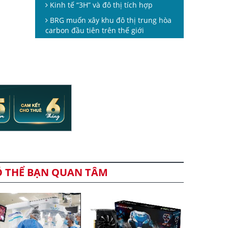
Kinh tế “3H” và đô thị tích hợp
BRG muốn xây khu đô thị trung hòa
carbon đầu tiên trên thế giới
Ó THỂ BẠN QUAN TÂM