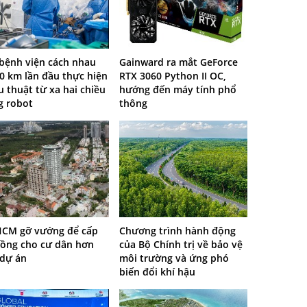
 bệnh viện cách nhau
Gainward ra mắt GeForce
0 km lần đầu thực hiện
RTX 3060 Python II OC,
 thuật từ xa hai chiều
hướng đến máy tính phổ
g robot
thông
HCM gỡ vướng để cấp
Chương trình hành động
hồng cho cư dân hơn
của Bộ Chính trị về bảo vệ
 dự án
môi trường và ứng phó
biến đổi khí hậu