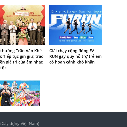
i thưởng Trần Văn Khê
Giải chạy cộng đồng FV
: Tiếp tục gìn giữ, trao
RUN gây quỹ hỗ trợ trẻ em
ền giá trị của âm nhạc
có hoàn cảnh khó khăn
 tộc
i Xây dựng Việt Nam)