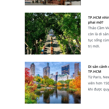
TP.HCM nhìn 
phai mờ?
Thảo Cầm Vi
còn là di sả
tục sống cùn
trị mới.
Di sản cảnh 
TP.HCM
Từ Paris, Ne
viên hơn 150
khi được quy 