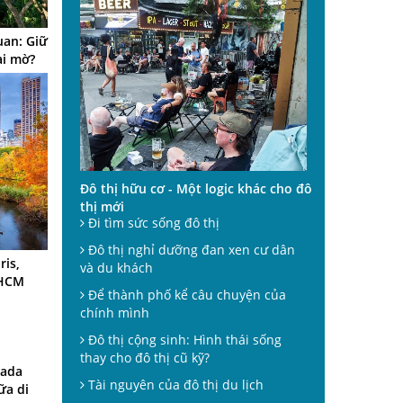
uan: Giữ
ai mờ?
Đô thị hữu cơ - Một logic khác cho đô
thị mới
Đi tìm sức sống đô thị
Đô thị nghỉ dưỡng đan xen cư dân
ris,
và du khách
.HCM
Để thành phố kể câu chuyện của
chính mình
Đô thị cộng sinh: Hình thái sống
thay cho đô thị cũ kỹ?
rada
Tài nguyên của đô thị du lịch
ữa di