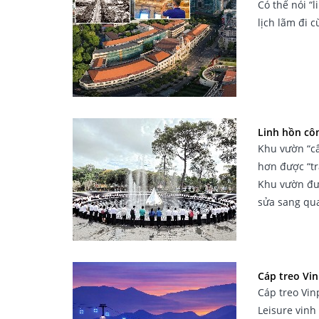
Có thể nói “l
lịch lãm đi c
Linh hồn cô
Khu vườn “câ
hơn được “tr
Khu vườn đượ
sửa sang qua
Cáp treo Vi
Cáp treo Vin
Leisure vinh