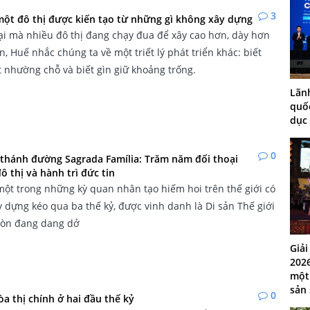
3
một đô thị được kiến tạo từ những gì không xây dựng
ại mà nhiều đô thị đang chạy đua để xây cao hơn, dày hơn
, Huế nhắc chúng ta về một triết lý phát triển khác: biết
ết nhường chỗ và biết gìn giữ khoảng trống.
Lãnh
quốc
dục 
0
thánh đường Sagrada Família: Trăm năm đối thoại
đô thị và hành trì đức tin
 một trong những kỳ quan nhân tạo hiếm hoi trên thế giới có
y dựng kéo qua ba thế kỷ, được vinh danh là Di sản Thế giới
 còn đang dang dở
Giả
2026
một
sản
0
òa thị chính ở hai đầu thế kỷ