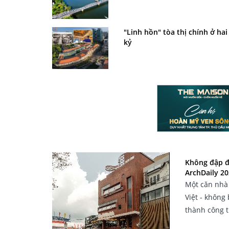
"Linh hồn" tòa thị chính ở hai
kỷ
Không đập đi
ArchDaily 2
Một căn nhà 
Việt - không
thành công t