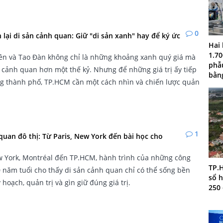
0
lại di sản cảnh quan: Giữ "di sản xanh" hay để ký ức
Hai
1.70
ên và Tao Đàn không chỉ là những khoảng xanh quý giá mà
phẫu
n cảnh quan hơn một thế kỷ. Nhưng để những giá trị ấy tiếp
bằn
g thành phố, TP.HCM cần một cách nhìn và chiến lược quản
1
quan đô thị: Từ Paris, New York đến bài học cho
w York, Montréal đến TP.HCM, hành trình của những công
TP.
 năm tuổi cho thấy di sản cảnh quan chỉ có thể sống bền
sổ 
hoạch, quản trị và gìn giữ đúng giá trị.
250