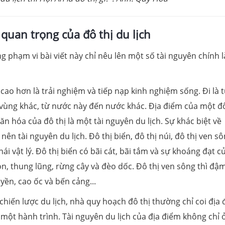
quan trọng của đô thị du lịch
ng phạm vi bài viết này chỉ nêu lên một số tài nguyên chính l
, cao hơn là trải nghiệm và tiếp nạp kinh nghiệm sống. Đi là t
vùng khác, từ nước này đến nước khác. Địa điểm của một đô
ù văn hóa của đô thị là một tài nguyên du lịch. Sự khác biệt về
ên tài nguyên du lịch. Đô thị biển, đô thị núi, đô thị ven s
ái vật lý. Đô thị biển có bãi cát, bãi tắm và sự khoáng đạt c
non, thung lũng, rừng cây và đèo dốc. Đô thị ven sông thì đậ
yền, cao ốc và bến cảng...
hiến lược du lịch, nhà quy hoạch đô thị thường chỉ coi địa
ột hành trình. Tài nguyên du lịch của địa điểm không chỉ 