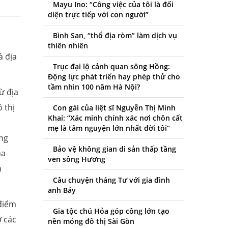
Mayu Ino: “Công việc của tôi là đối
diện trực tiếp với con người”
Bình San, “thổ địa ròm” làm dịch vụ
thiên nhiên
à địa
Trục đại lộ cảnh quan sông Hồng:
Động lực phát triển hay phép thử cho
tầm nhìn 100 năm Hà Nội?
ừ địa
 thị
Con gái của liệt sĩ Nguyễn Thị Minh
Khai: “Xác minh chính xác nơi chôn cất
mẹ là tâm nguyện lớn nhất đời tôi”
ông
Bảo vệ không gian di sản thấp tầng
ủa
ven sông Hương
m
Câu chuyện tháng Tư với gia đình
anh Bảy
 điểm
Gia tộc chú Hỏa góp công lớn tạo
ở các
nền móng đô thị Sài Gòn