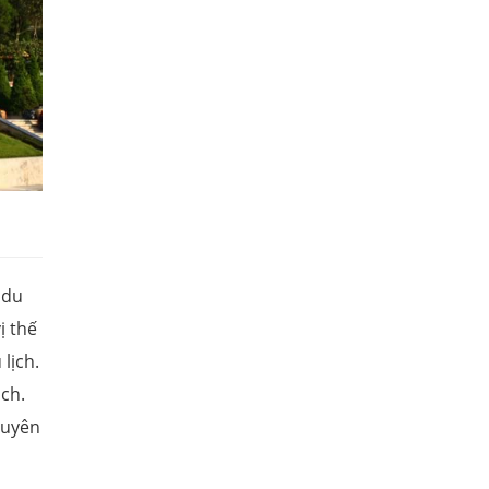
 du
ị thế
lịch.
ịch.
guyên