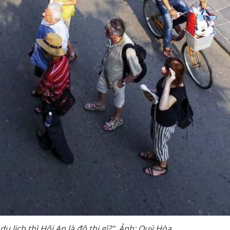
 lịch thì Hội An là đô thị gì?". Ảnh: Quý Hòa