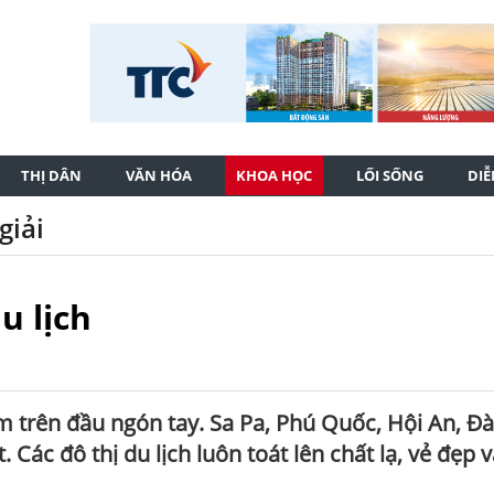
THỊ DÂN
VĂN HÓA
KHOA HỌC
LỐI SỐNG
DI
giải
u lịch
m trên đầu ngón tay. Sa Pa, Phú Quốc, Hội An, Đà
 Các đô thị du lịch luôn toát lên chất lạ, vẻ đẹp 