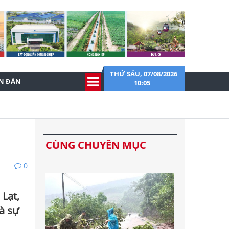
THỨ SÁU, 07/08/2026
ỄN ĐÀN
10:05
CÙNG CHUYÊN MỤC
0
 Lạt,
và sự