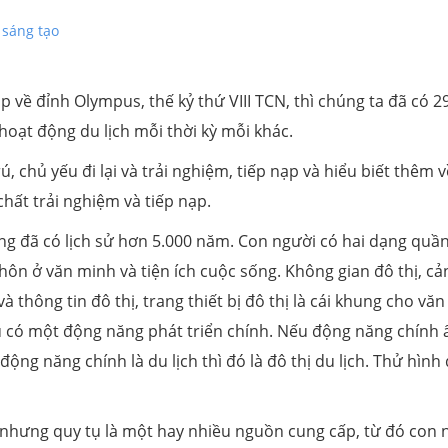
 sáng tạo
về đỉnh Olympus, thế kỷ thứ VIII TCN, thì chúng ta đã có 2
 hoạt động du lịch mỗi thời kỳ mỗi khác.
trú, chủ yếu đi lại và trải nghiệm, tiếp nạp và hiểu biết thêm v
chất trải nghiệm và tiếp nạp.
ng đã có lịch sử hơn 5.000 năm. Con người có hai dạng quầ
thôn ở văn minh và tiện ích cuộc sống. Không gian đô thị, cả
và thông tin đô thị, trang thiết bị đô thị là cái khung cho vă
ều có một động năng phát triển chính. Nếu động năng chính ấ
động năng chính là du lịch thì đó là đô thị du lịch. Thử hình
 nhưng quy tụ là một hay nhiều nguồn cung cấp, từ đó con 