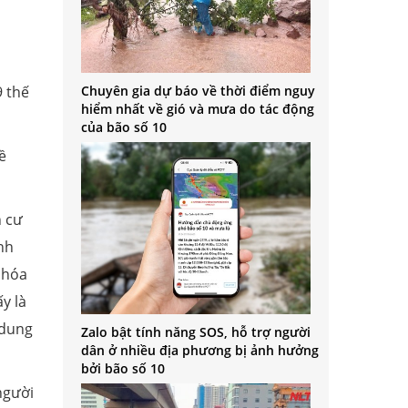
9 thế
Chuyên gia dự báo về thời điểm nguy
hiểm nhất về gió và mưa do tác động
của bão số 10
ề
n cư
nh
n hóa
y là
 dung
Zalo bật tính năng SOS, hỗ trợ người
dân ở nhiều địa phương bị ảnh hưởng
bởi bão số 10
người