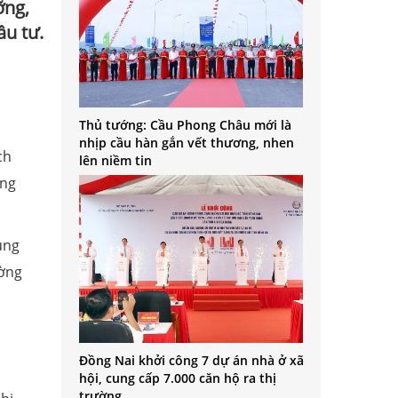
ỡng,
ầu tư.
Thủ tướng: Cầu Phong Châu mới là
nhịp cầu hàn gắn vết thương, nhen
ch
lên niềm tin
ừng
ụng
ường
Đồng Nai khởi công 7 dự án nhà ở xã
hội, cung cấp 7.000 căn hộ ra thị
trường