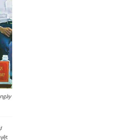
 ngày
ự
uyệt