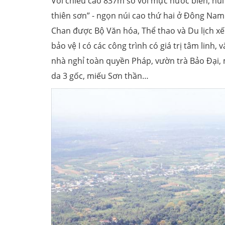
Với chiều cao 837m so với mực nước biển, núi
thiên sơn” - ngọn núi cao thứ hai ở Đông Nam
Chan được Bộ Văn hóa, Thể thao và Du lịch xế
bảo vệ I có các công trình có giá trị tâm linh
nhà nghỉ toàn quyền Pháp, vườn trà Bảo Đại,
da 3 gốc, miếu Sơn thần…