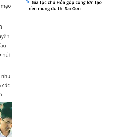
Gia tộc chú Hỏa góp công lớn tạo
i mạo
nền móng đô thị Sài Gòn
3
uyền
đầu
o núi
i nhu
a các
ịnh…