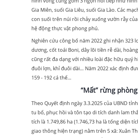
hình vòng cung gồm 3 ngọn nối tiếp như hình bá
Gia Miên, suối Gia Liêu, suối Gia Lào. Các m
con suối trên núi rồi chảy xuống vườn rẫy của
hệ động thực vật phong phú.
Nghiên cứu công bố năm 2022 ghi nhận 323 loài
dương, cốt toái Boni, dây lõi tiền rễ dài, hoàn
cũng rất đa dạng với nhiều loài đặc hữu quý hi
đuôi lợn, khỉ đuôi dài… Năm 2022 xác định đư
159 - 192 cá thể…
“Mất” rừng phòng 
Theo Quyết định ngày 3.3.2025 của UBND tỉnh
tu bổ, phục hồi và tôn tạo di tích danh lam 
tích là 1.749,86 ha (1.746,73 ha là tổng diện tí
giao thông hiện trạng) nằm trên 5 xã: Xuân Th