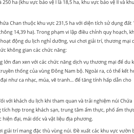
 250 ha (khu vực bảo vệ I là 18,5 ha, khu vực bảo vệ II và kh
i Chứa Chan thuộc khu vực 231,5 ha với diện tích sử dụng đất
 thông 14,39 ha). Trong phạm vi lập điều chỉnh quy hoạch, k
oạt động du lịch nghỉ dưỡng, vui chơi giải trí, thương mại 
 chức không gian các chức năng:
g lớn đan xen với các chức năng dịch vụ thương mại để du 
truyền thống của vùng Đông Nam bộ. Ngoài ra, có thể kết h
đại như ca nhạc, múa, vẽ tranh... để tăng tính hấp dẫn cho
đối với khách du lịch khi tham quan và trải nghiệm núi Chứa
tích hợp trong khách sạn, trung tâm ẩm thực, phố ẩm thực.
 hiện đại, mái dốc và vật liệu địa phương.
ơi giải trí mang đặc thù vùng núi. Đề xuất các khu vực vườn