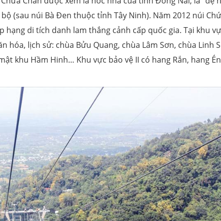
 Chứa Chan được xem là nóc nhà của tỉnh Đồng Nai, là “đệ n
 bộ (sau núi Bà Đen thuộc tỉnh Tây Ninh). Năm 2012 núi Ch
p hạng di tích danh lam thắng cảnh cấp quốc gia. Tại khu v
, văn hóa, lịch sử: chùa Bửu Quang, chùa Lâm Sơn, chùa Linh 
 mật khu Hầm Hinh… Khu vực bảo vệ II có hang Rắn, hang Én