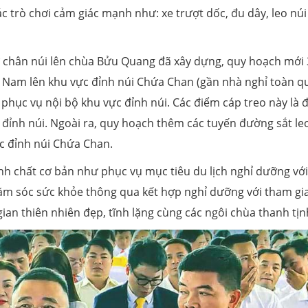
ác trò chơi cảm giác mạnh như: xe trượt dốc, đu dây, leo nú
ừ chân núi lên chùa Bửu Quang đã xây dựng, quy hoạch mới 
g Nam lên khu vực đỉnh núi Chứa Chan (gần nhà nghỉ toàn q
 phục vụ nội bộ khu vực đỉnh núi. Các điểm cáp treo này là 
 đỉnh núi. Ngoài ra, quy hoạch thêm các tuyến đường sắt le
ực đỉnh núi Chứa Chan.
nh chất cơ bản như phục vụ mục tiêu du lịch nghỉ dưỡng vớ
hăm sóc sức khỏe thông qua kết hợp nghỉ dưỡng với tham gi
gian thiên nhiên đẹp, tĩnh lặng cùng các ngôi chùa thanh t