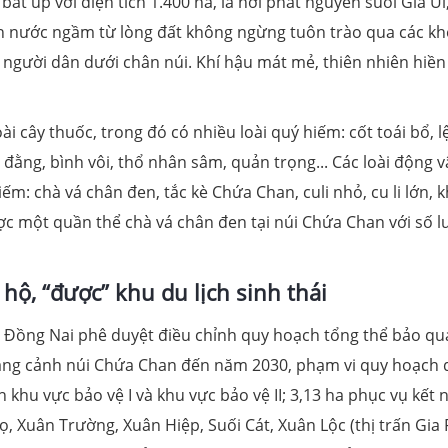
t úp với diện tích 1.400 ha, là nơi phát nguyên suối Gia Ui
ạch nước ngầm từ lòng đất không ngừng tuôn trào qua các kh
 người dân dưới chân núi. Khí hậu mát mẻ, thiên nhiên hiền
 cây thuốc, trong đó có nhiều loài quý hiếm: cốt toái bổ, l
g đằng, bình vôi, thổ nhân sâm, quản trọng... Các loài động v
ếm: chà vá chân đen, tắc kè Chứa Chan, culi nhỏ, cu li lớn, k
ợc một quần thể chà vá chân đen tại núi Chứa Chan với số 
hộ, “được” khu du lịch sinh thái
 Đồng Nai phê duyệt điều chỉnh quy hoạch tổng thể bảo qu
thắng cảnh núi Chứa Chan đến năm 2030, phạm vi quy hoạch 
ch khu vực bảo vệ I và khu vực bảo vệ II; 3,13 ha phục vụ kết 
ọ, Xuân Trường, Xuân Hiệp, Suối Cát, Xuân Lộc (thị trấn Gia