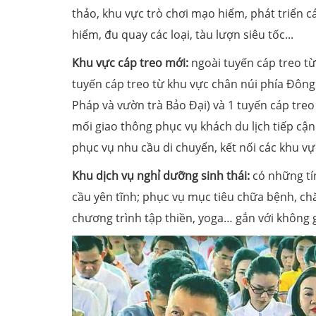
thảo, khu vực trò chơi mạo hiểm, phát triển c
hiểm, đu quay các loại, tàu lượn siêu tốc...
Khu vực cáp treo mới:
ngoài tuyến cáp treo t
tuyến cáp treo từ khu vực chân núi phía Đôn
Pháp và vườn trà Bảo Đại) và 1 tuyến cáp treo
mối giao thông phục vụ khách du lịch tiếp cận
phục vụ nhu cầu di chuyển, kết nối các khu v
Khu dịch vụ nghỉ dưỡng sinh thái:
có những tí
cầu yên tĩnh; phục vụ mục tiêu chữa bệnh, c
chương trình tập thiền, yoga… gắn với không 