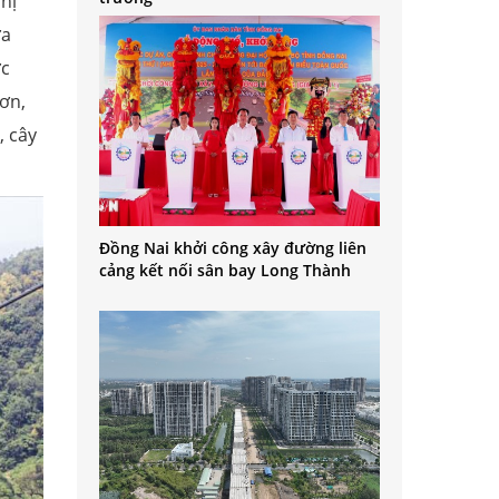
hị
ứa
ực
Sơn,
, cây
Đồng Nai khởi công xây đường liên
cảng kết nối sân bay Long Thành