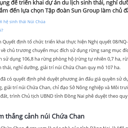
g để triển khai dự án du lịch sinh thái, nghỉ dư
nhắm đến lựa chọn Tập đoàn Sun Group làm chủ đ
ới hệ sinh thái Núi Chúa
i?
Quyết định tổ chức triển khai thực hiện Nghị quyết 08/NQ-
về chủ trương chuyển mục đích sử dụng rừng sang mục đí
h sử dụng 106,8 ha rừng phòng hộ (rừng tự nhiên 0,7 ha, r
h thái, nghỉ dưỡng, giải trí núi Chứa Chan quy mô 107 ha.
 đã có quyết định phê duyệt phương án đấu giá quyền sử d
g, giải trí núi Chứa Chan, chỉ đạo Sở Nông nghiệp và Môi tr
u đất, trình Chủ tịch UBND tỉnh Đồng Nai phê duyệt theo quy
am thắng cảnh núi Chứa Chan