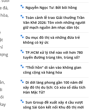
, suối
e đá,
Nguyễn Ngọc Tư: Bởi bôi hồng
 hòa,
Toàn cảnh lễ trao Giải thưởng Trần
Văn Khê 2026: Tôn vinh những người
giữ mạch nguồn âm nhạc dân tộc
ệ
Du mục đô thị và những đứa trẻ
ật
không có ký ức
hỉ
TP.HCM xử lý thế nào với hơn 780
lượng
tuyến đường trùng tên, trùng số?
"Thổi hồn" di sản vào không gian
công cộng và hàng hóa
ản,
Di dời làng phong gần 100 năm để
xây đô thị du lịch: Có xóa sổ dấu tích
di
Hàn Mặc Tử?
nối
Sun Group đề xuất xây 4 cầu vượt
 Ray
sông Sài Gòn kết nối Khu đô thị mới