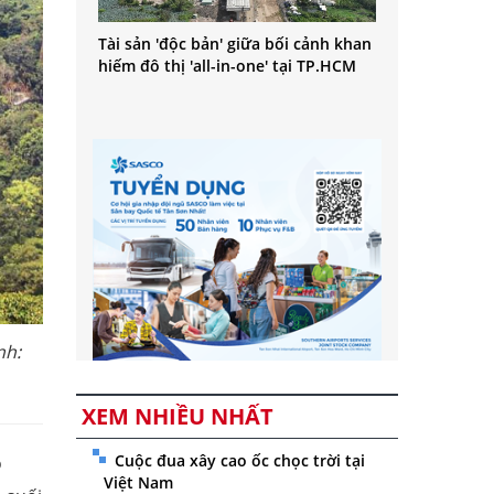
Tài sản 'độc bản' giữa bối cảnh khan
hiếm đô thị 'all-in-one' tại TP.HCM
nh:
XEM NHIỀU NHẤT
Cuộc đua xây cao ốc chọc trời tại
ó
Việt Nam