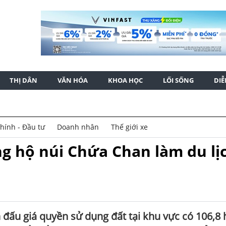
THỊ DÂN
VĂN HÓA
KHOA HỌC
LỐI SỐNG
DI
chính - Đầu tư
Doanh nhân
Thế giới xe
g hộ núi Chứa Chan làm du lị
đấu giá quyền sử dụng đất tại khu vực có 106,8 