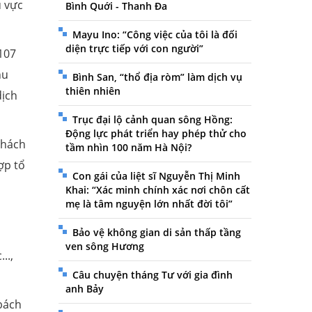
u vực
Bình Quới - Thanh Đa
Mayu Ino: “Công việc của tôi là đối
diện trực tiếp với con người”
 107
hu
Bình San, “thổ địa ròm” làm dịch vụ
thiên nhiên
dịch
Trục đại lộ cảnh quan sông Hồng:
Động lực phát triển hay phép thử cho
khách
tầm nhìn 100 năm Hà Nội?
ợp tổ
Con gái của liệt sĩ Nguyễn Thị Minh
Khai: “Xác minh chính xác nơi chôn cất
mẹ là tâm nguyện lớn nhất đời tôi”
Bảo vệ không gian di sản thấp tầng
ven sông Hương
..,
Câu chuyện tháng Tư với gia đình
anh Bảy
 bách