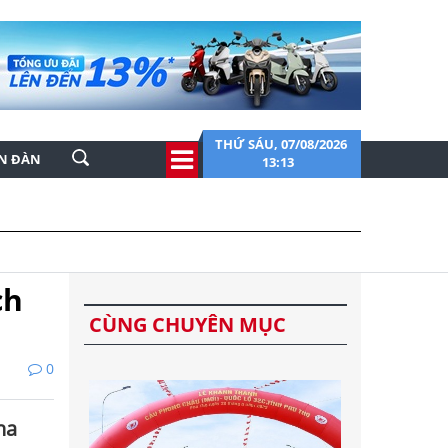
THỨ SÁU, 07/08/2026
ỄN ĐÀN
13:13
ch
CÙNG CHUYÊN MỤC
0
ha