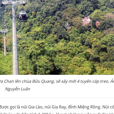
ứa Chan lên chùa Bửu Quang, sẽ xây mới 4 tuyến cáp treo. Ả
Nguyễn Luân
ợc gọi là núi Gia Lào, núi Gia Ray, đỉnh Miệng Rồng. Núi c