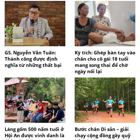
GS. Nguyễn Văn Tuấn:
Kỳ tích: Ghép bàn tay vào
Thành công được định
chân cho cô gái 18 tuổi
nghĩa từ những thất bại
mang song thai để chờ
ngày nối lại
Làng gốm 500 năm tuổi ở
Bước chân Di sản – giải
Hội An được vinh danh là
chạy cộng đồng gây quỹ