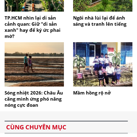
TP.HCM nhìn lại di sản
Ngôi nhà lùi lại để ánh
cảnh quan: Giữ "di sản
sáng và tranh lên tiếng
xanh" hay để ký ức phai
mờ?
Sóng nhiệt 2026: Châu Âu
Mầm hồng rộ nở
căng mình ứng phó nắng
nóng cực đoan
CÙNG CHUYÊN MỤC