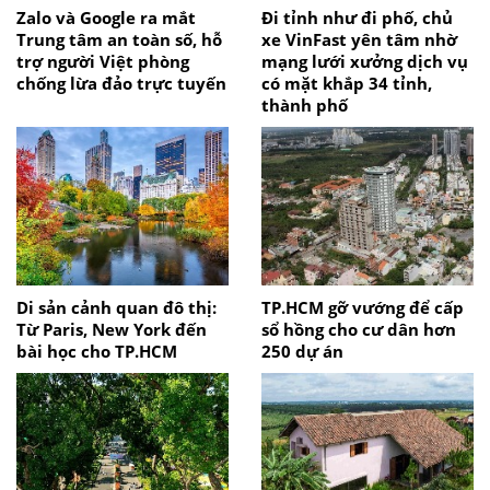
Zalo và Google ra mắt
Đi tỉnh như đi phố, chủ
Trung tâm an toàn số, hỗ
xe VinFast yên tâm nhờ
trợ người Việt phòng
mạng lưới xưởng dịch vụ
chống lừa đảo trực tuyến
có mặt khắp 34 tỉnh,
thành phố
Di sản cảnh quan đô thị:
TP.HCM gỡ vướng để cấp
Từ Paris, New York đến
sổ hồng cho cư dân hơn
bài học cho TP.HCM
250 dự án