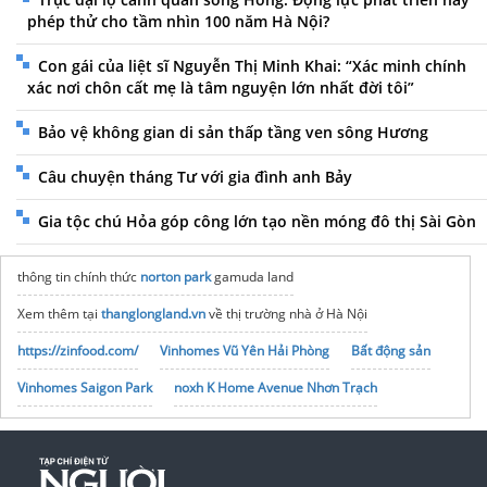
phép thử cho tầm nhìn 100 năm Hà Nội?
Con gái của liệt sĩ Nguyễn Thị Minh Khai: “Xác minh chính
xác nơi chôn cất mẹ là tâm nguyện lớn nhất đời tôi”
Bảo vệ không gian di sản thấp tầng ven sông Hương
Câu chuyện tháng Tư với gia đình anh Bảy
Gia tộc chú Hỏa góp công lớn tạo nền móng đô thị Sài Gòn
thông tin chính thức
norton park
gamuda land
Xem thêm tại
thanglongland.vn
về thị trường nhà ở Hà Nội
https://zinfood.com/
Vinhomes Vũ Yên Hải Phòng
Bất động sản
Vinhomes Saigon Park
noxh K Home Avenue Nhơn Trạch
Tập đoàn Bcons Group