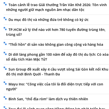
Toàn cảnh lễ trao Giải thưởng Trần Văn Khê 2026: Tôn vinh
những người giữ mạch nguồn âm nhạc dân tộc
Du mục đô thị và những đứa trẻ không có ký ức
TP.HCM xử lý thế nào với hơn 780 tuyến đường trùng tên,
trùng số?
"Thổi hồn" di sản vào không gian công cộng và hàng hóa
Di dời làng phong gần 100 năm để xây đô thị du lịch: Có xóa
sổ dấu tích Hàn Mặc Tử?
Sun Group đề xuất xây 4 cầu vượt sông Sài Gòn kết nối Khu
đô thị mới Bình Quới - Thanh Đa
Mayu Ino: “Công việc của tôi là đối diện trực tiếp với con
người”
Bình San, “thổ địa ròm” làm dịch vụ thiên nhiên
Trục đại lộ cảnh quan sông Hồng: Động lực phát triển hay