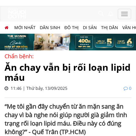
MỚI NHẤT
DÂN SINH
ĐÔ THỊ
DI SẢN
THỊ DÂN
VĂN H
Chẩn bệnh:
Ăn chay vẫn bị rối loạn lipid
máu
11:46 | Thứ bảy, 13/09/2025
0
“Mẹ tôi gần đây chuyển từ ăn mặn sang ăn
chay vì bà nghe nói giúp người già giảm tình
trạng rối loạn lipid máu. Điều này có đúng
không?” - Quế Trân (TP.HCM)