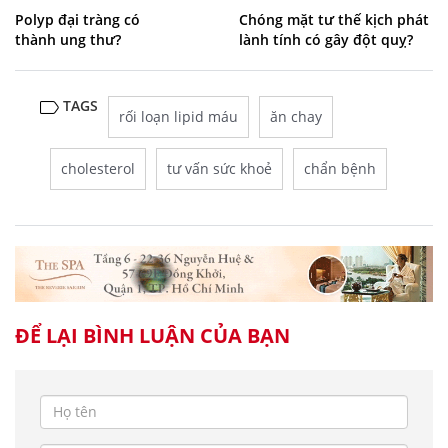
Polyp đại tràng có
Chóng mặt tư thế kịch phát
thành ung thư?
lành tính có gây đột quỵ?
TAGS
rối loạn lipid máu
ăn chay
cholesterol
tư vấn sức khoẻ
chẩn bệnh
ĐỂ LẠI BÌNH LUẬN CỦA BẠN