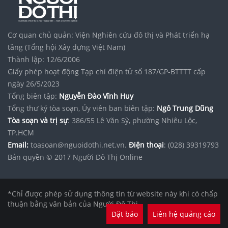
Cơ quan chủ quản: Viện Nghiên cứu đô thị và Phát triển hạ
tầng (Tổng hội Xây dựng Việt Nam)
Thành lập: 12/6/2006
Giấy phép hoạt động Tạp chí điện tử số 187/GP-BTTTT cấp
ngày 26/5/2023
Tổng biên tập:
Nguyễn Đào Vĩnh Huy
Tổng thư ký tòa soạn, Ủy viên ban biên tập:
Ngô Trung Dũng
Tòa soạn và trị sự
: 386/55 Lê Văn Sỹ, phường Nhiêu Lộc,
TP.HCM
Email:
toasoan@nguoidothi.net.vn.
Điện thoại
: (028) 39319793
Bản quyền © 2017 Người Đô Thị Online
*Chỉ được phép sử dụng thông tin từ website này khi có chấp
thuận bằng văn bản của Người Đô Thị.
Đặt báo
Liên hệ quảng cáo