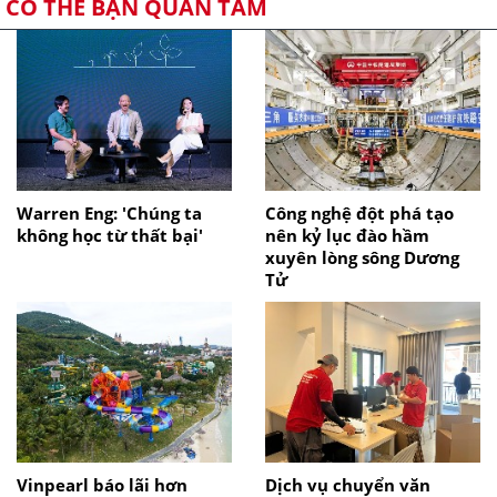
CÓ THỂ BẠN QUAN TÂM
Warren Eng: 'Chúng ta
Công nghệ đột phá tạo
không học từ thất bại'
nên kỷ lục đào hầm
xuyên lòng sông Dương
Tử
Vinpearl báo lãi hơn
Dịch vụ chuyển văn