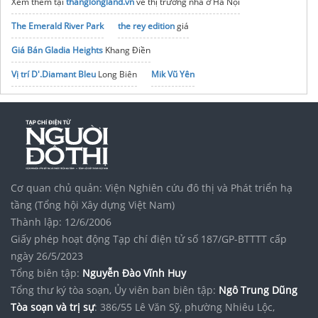
Xem thêm tại
thanglongland.vn
về thị trường nhà ở Hà Nội
The Emerald River Park
the rey edition
giá
Giá Bán Gladia Heights
Khang Điền
Vị trí D'.Diamant Bleu
Long Biên
Mik Vũ Yên
Vinhomes Vũ Yên Hải Phòng
Dự án
Đà Nẵng Downtown
Sun Group
Thông tin chính thức
Vinhomes Hóc Môn
Bất động sản
can ho khai hoan imperial
dự án
the grand riveria
đông anh
Cơ quan chủ quản: Viện Nghiên cứu đô thị và Phát triển hạ
tầng (Tổng hội Xây dựng Việt Nam)
Thành lập: 12/6/2006
Giấy phép hoạt động Tạp chí điện tử số 187/GP-BTTTT cấp
ngày 26/5/2023
Tổng biên tập:
Nguyễn Đào Vĩnh Huy
Tổng thư ký tòa soạn, Ủy viên ban biên tập:
Ngô Trung Dũng
Tòa soạn và trị sự
: 386/55 Lê Văn Sỹ, phường Nhiêu Lộc,