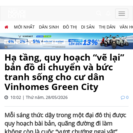
MỚI NHẤT
DÂN SINH
ĐÔ THỊ
DI SẢN
THỊ DÂN
VĂN H
Hạ tầng, quy hoạch “vẽ lại”
bản đồ di chuyển và bức
tranh sống cho cư dân
Vinhomes Green City
10:02 | Thứ năm, 28/05/2026
0
Mỗi sáng thức dậy trong một đại đô thị được
quy hoạch bài bản, quãng đường đi làm
không còn là cuộc “vượt chướng ngại vật”