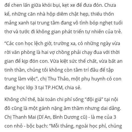
để chen lấn giữa khói bụi, kẹt xe để đưa đón. Chưa
kể, những căn nhà hộp diêm chật hẹp, thiếu thốn
mảng xanh tại trung tâm đang vô tình bóp nghẹt tuổi
thơ và tước đi không gian phát triển tự nhiên của trẻ.
“Các con học lệch giờ, trường xa, có những ngày vừa
rời văn phòng là hai vợ chồng phải chạy đua với thời
gian để kịp đón con. Vừa kiệt sức thể chất, vừa bất an
tinh thần, chúng tôi không còn tâm trí đâu để tập
trung làm việc”, chị Thu Thảo, một phụ huynh có con
đang học lớp 3 tại TP.HCM, chia sẻ.
Không chỉ thế, bài toán chi phí sống “đội giá” tại nội
đô cũng là một gánh nặng âm thầm nhưng dai dẳng.
Chị Thanh Mai (Dĩ An, Bình Dương cũ) - là mẹ của 3
con nhỏ - bộc bạch: “Mỗi tháng, ngoài học phí, chúng