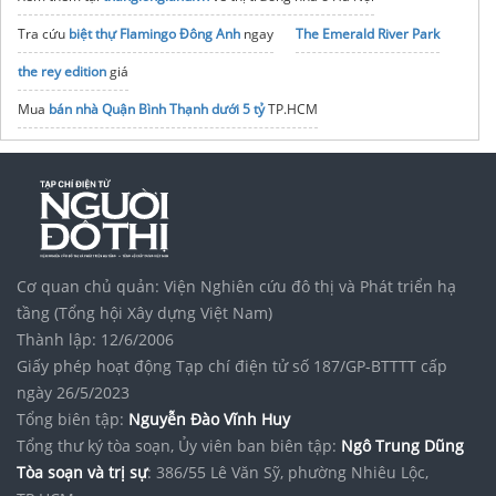
Tra cứu
biệt thự Flamingo Đông Anh
ngay
The Emerald River Park
the rey edition
giá
Mua
bán nhà Quận Bình Thạnh dưới 5 tỷ
TP.HCM
Giá Bán Gladia Heights
Khang Điền
Vị trí D'.Diamant Bleu
Long Biên
Mik Vũ Yên
Vinhomes Vũ Yên Hải Phòng
The Grand Riveria
Dự án
Đà Nẵng Downtown
Sun Group
Cơ quan chủ quản: Viện Nghiên cứu đô thị và Phát triển hạ
Quỹ căn
Chung cư Vinhomes Grand Park Quận 9
tầng (Tổng hội Xây dựng Việt Nam)
Thành lập: 12/6/2006
Giấy phép hoạt động Tạp chí điện tử số 187/GP-BTTTT cấp
ngày 26/5/2023
Tổng biên tập:
Nguyễn Đào Vĩnh Huy
Tổng thư ký tòa soạn, Ủy viên ban biên tập:
Ngô Trung Dũng
Tòa soạn và trị sự
: 386/55 Lê Văn Sỹ, phường Nhiêu Lộc,