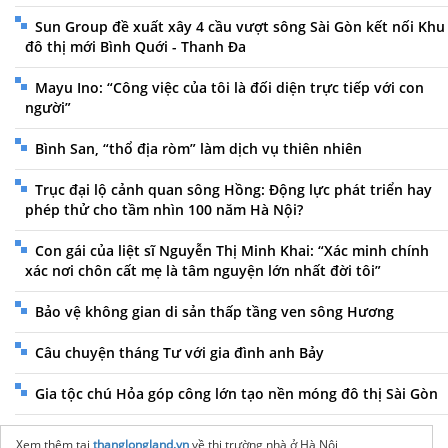
Sun Group đề xuất xây 4 cầu vượt sông Sài Gòn kết nối Khu
đô thị mới Bình Quới - Thanh Đa
Mayu Ino: “Công việc của tôi là đối diện trực tiếp với con
người”
Bình San, “thổ địa ròm” làm dịch vụ thiên nhiên
Trục đại lộ cảnh quan sông Hồng: Động lực phát triển hay
phép thử cho tầm nhìn 100 năm Hà Nội?
Con gái của liệt sĩ Nguyễn Thị Minh Khai: “Xác minh chính
xác nơi chôn cất mẹ là tâm nguyện lớn nhất đời tôi”
Bảo vệ không gian di sản thấp tầng ven sông Hương
Câu chuyện tháng Tư với gia đình anh Bảy
Gia tộc chú Hỏa góp công lớn tạo nền móng đô thị Sài Gòn
Xem thêm tại
thanglongland.vn
về thị trường nhà ở Hà Nội