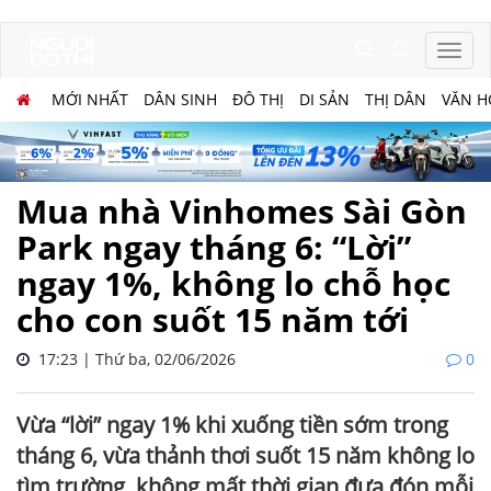
MỚI NHẤT
DÂN SINH
ĐÔ THỊ
DI SẢN
THỊ DÂN
VĂN H
Mua nhà Vinhomes Sài Gòn
Park ngay tháng 6: “Lời”
ngay 1%, không lo chỗ học
cho con suốt 15 năm tới
17:23 | Thứ ba, 02/06/2026
0
Vừa “lời” ngay 1% khi xuống tiền sớm trong
tháng 6, vừa thảnh thơi suốt 15 năm không lo
tìm trường, không mất thời gian đưa đón mỗi