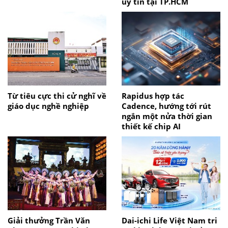
uy tín tại TP.HCM
Từ tiêu cực thi cử nghĩ về
Rapidus hợp tác
giáo dục nghề nghiệp
Cadence, hướng tới rút
ngắn một nửa thời gian
thiết kế chip AI
Giải thưởng Trần Văn
Dai-ichi Life Việt Nam tri