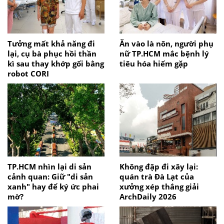
Tưởng mất khả năng đi
Ăn vào là nôn, người phụ
lại, cụ bà phục hồi thần
nữ TP.HCM mắc bệnh lý
kì sau thay khớp gối bằng
tiêu hóa hiếm gặp
robot CORI
TP.HCM nhìn lại di sản
Không đập đi xây lại:
cảnh quan: Giữ "di sản
quán trà Đà Lạt của
xanh" hay để ký ức phai
xưởng xép thắng giải
mờ?
ArchDaily 2026