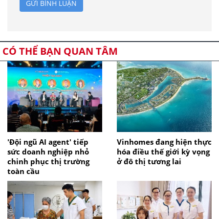
GỬI BÌNH LUẬN
CÓ THỂ BẠN QUAN TÂM
'Đội ngũ AI agent' tiếp
Vinhomes đang hiện thực
sức doanh nghiệp nhỏ
hóa điều thế giới kỳ vọng
chinh phục thị trường
ở đô thị tương lai
toàn cầu