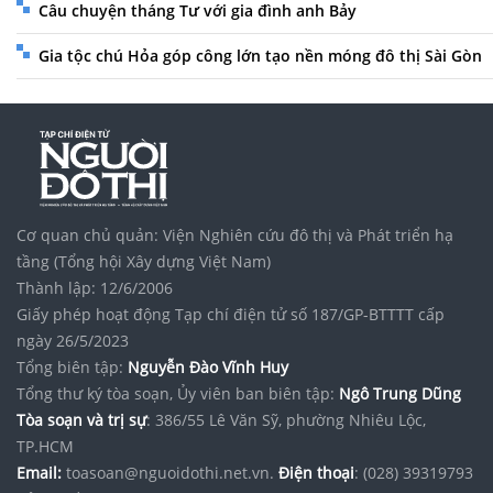
Câu chuyện tháng Tư với gia đình anh Bảy
Gia tộc chú Hỏa góp công lớn tạo nền móng đô thị Sài Gòn
Cơ quan chủ quản: Viện Nghiên cứu đô thị và Phát triển hạ
tầng (Tổng hội Xây dựng Việt Nam)
Thành lập: 12/6/2006
Giấy phép hoạt động Tạp chí điện tử số 187/GP-BTTTT cấp
ngày 26/5/2023
Tổng biên tập:
Nguyễn Đào Vĩnh Huy
Tổng thư ký tòa soạn, Ủy viên ban biên tập:
Ngô Trung Dũng
Tòa soạn và trị sự
: 386/55 Lê Văn Sỹ, phường Nhiêu Lộc,
TP.HCM
Email:
toasoan@nguoidothi.net.vn.
Điện thoại
: (028) 39319793