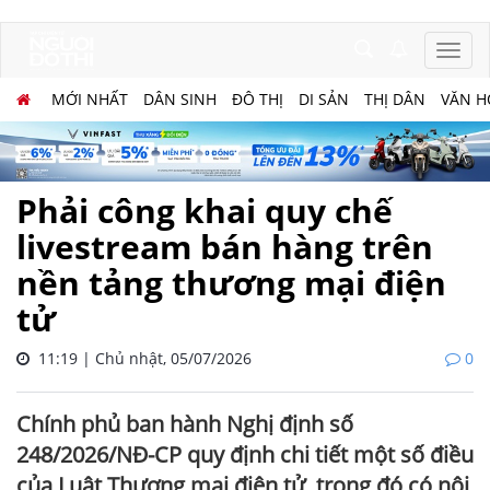
MỚI NHẤT
DÂN SINH
ĐÔ THỊ
DI SẢN
THỊ DÂN
VĂN H
Phải công khai quy chế
livestream bán hàng trên
nền tảng thương mại điện
tử
11:19 | Chủ nhật, 05/07/2026
0
Chính phủ ban hành Nghị định số
248/2026/NĐ-CP quy định chi tiết một số điều
của Luật Thương mại điện tử, trong đó có nội