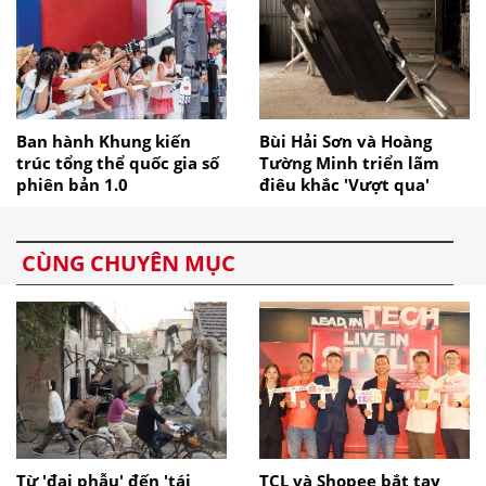
Ban hành Khung kiến
Bùi Hải Sơn và Hoàng
trúc tổng thể quốc gia số
Tường Minh triển lãm
phiên bản 1.0
điêu khắc 'Vượt qua'
CÙNG CHUYÊN MỤC
Từ 'đại phẫu' đến 'tái
TCL và Shopee bắt tay