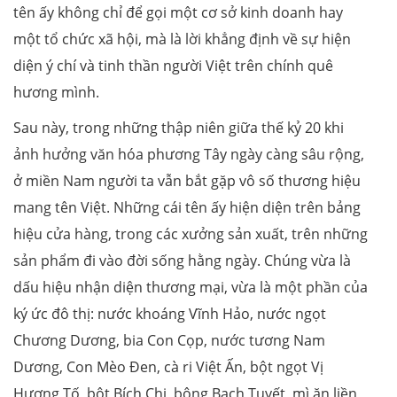
tên ấy không chỉ để gọi một cơ sở kinh doanh hay
một tổ chức xã hội, mà là lời khẳng định về sự hiện
diện ý chí và tinh thần người Việt trên chính quê
hương mình.
Sau này, trong những thập niên giữa thế kỷ 20 khi
ảnh hưởng văn hóa phương Tây ngày càng sâu rộng,
ở miền Nam người ta vẫn bắt gặp vô số thương hiệu
mang tên Việt. Những cái tên ấy hiện diện trên bảng
hiệu cửa hàng, trong các xưởng sản xuất, trên những
sản phẩm đi vào đời sống hằng ngày. Chúng vừa là
dấu hiệu nhận diện thương mại, vừa là một phần của
ký ức đô thị: nước khoáng Vĩnh Hảo, nước ngọt
Chương Dương, bia Con Cọp, nước tương Nam
Dương, Con Mèo Đen, cà ri Việt Ấn, bột ngọt Vị
Hương Tố, bột Bích Chi, bông Bạch Tuyết, mì ăn liền