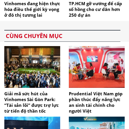
Vinhomes đang hiện thực
TP.HCM gỡ vướng để cấp
hóa điều thế giới kỳ vọng
sổ hồng cho cư dân hơn
ở đô thị tương lai
250 dự án
CÙNG CHUYÊN MỤC
Giải mã sức hút của
Prudential Việt Nam góp
Vinhomes Sài Gòn Park:
phần thúc đẩy năng lực
“Tài sản lõi” được trợ lực
an sinh tài chính cho
từ tiến độ thần tốc
người Việt