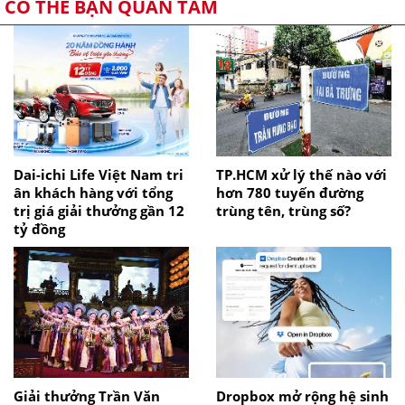
CÓ THỂ BẠN QUAN TÂM
Dai-ichi Life Việt Nam tri
TP.HCM xử lý thế nào với
ân khách hàng với tổng
hơn 780 tuyến đường
trị giá giải thưởng gần 12
trùng tên, trùng số?
tỷ đồng
Giải thưởng Trần Văn
Dropbox mở rộng hệ sinh