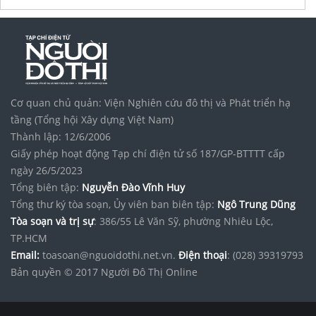
Cơ quan chủ quản: Viện Nghiên cứu đô thị và Phát triển hạ
tầng (Tổng hội Xây dựng Việt Nam)
Thành lập: 12/6/2006
Giấy phép hoạt động Tạp chí điện tử số 187/GP-BTTTT cấp
ngày 26/5/2023
Tổng biên tập:
Nguyễn Đào Vĩnh Huy
Tổng thư ký tòa soạn, Ủy viên ban biên tập:
Ngô Trung Dũng
Tòa soạn và trị sự
: 386/55 Lê Văn Sỹ, phường Nhiêu Lộc,
TP.HCM
Email:
toasoan@nguoidothi.net.vn.
Điện thoại
: (028) 39319793
Bản quyền © 2017 Người Đô Thị Online