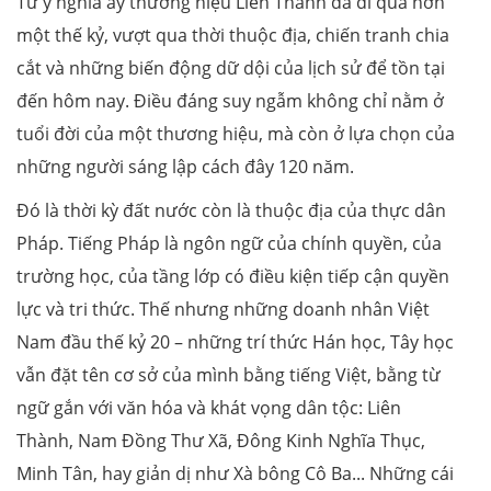
Từ ý nghĩa ấy thương hiệu Liên Thành đã đi qua hơn
một thế kỷ, vượt qua thời thuộc địa, chiến tranh chia
cắt và những biến động dữ dội của lịch sử để tồn tại
đến hôm nay. Điều đáng suy ngẫm không chỉ nằm ở
tuổi đời của một thương hiệu, mà còn ở lựa chọn của
những người sáng lập cách đây 120 năm.
Đó là thời kỳ đất nước còn là thuộc địa của thực dân
Pháp. Tiếng Pháp là ngôn ngữ của chính quyền, của
trường học, của tầng lớp có điều kiện tiếp cận quyền
lực và tri thức. Thế nhưng những doanh nhân Việt
Nam đầu thế kỷ 20 – những trí thức Hán học, Tây học
vẫn đặt tên cơ sở của mình bằng tiếng Việt, bằng từ
ngữ gắn với văn hóa và khát vọng dân tộc: Liên
Thành, Nam Đồng Thư Xã, Đông Kinh Nghĩa Thục,
Minh Tân, hay giản dị như Xà bông Cô Ba... Những cái