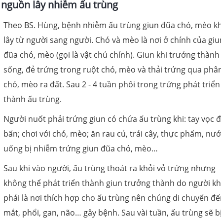
 nguồn lây nhiễm ấu trùng
Theo BS. Hùng, bệnh nhiễm ấu trùng giun đũa chó, mèo k
lây từ người sang người. Chó và mèo là nơi ở chính của giu
đũa chó, mèo (gọi là vật chủ chính). Giun khi trưởng thành
sống, đẻ trứng trong ruột chó, mèo và thải trứng qua phâ
chó, mèo ra đất. Sau 2 - 4 tuần phôi trong trứng phát triển
thành ấu trùng.
Người nuốt phải trứng giun có chứa ấu trùng khi: tay vọc đ
bẩn; chơi với chó, mèo; ăn rau củ, trái cây, thực phẩm, nư
uống bị nhiễm trứng giun đũa chó, mèo…
Sau khi vào người, ấu trùng thoát ra khỏi vỏ trứng nhưng
không thể phát triển thành giun trưởng thành do người k
phải là nơi thích hợp cho ấu trùng nên chúng di chuyển đế
mắt, phổi, gan, não… gây bệnh. Sau vài tuần, ấu trùng sẽ b