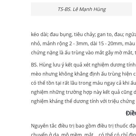
TS-BS. Lê Mạnh Hùng
kéo dài; đau bụng, tiêu chảy; gan to, đau; n
nhỏ, mảnh rộng 2 - 3mm, dài 15 - 20mm, màu 
chứng nặng là ấu trùng vào mắt gây mờ mắt, th
BS. Hùng lưu ý kết quả xét nghiệm dương tính
mèo nhưng không khẳng định ấu trùng hiện cò
có thể tồn tại rất lâu trong máu ngay cả khi ấ
nghiệm những trường hợp này kết quả cũng dư
nghiệm kháng thể dương tính với triệu chứng 
Điề
Nguyên tắc điều trị bao gồm điều trị thuốc đặ
chuyển ở da, mô mềm, mắt… có thể có chỉ định