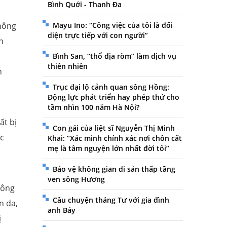
Bình Quới - Thanh Đa
hông
Mayu Ino: “Công việc của tôi là đối
diện trực tiếp với con người”
n
Bình San, “thổ địa ròm” làm dịch vụ
thiên nhiên
n
Trục đại lộ cảnh quan sông Hồng:
Động lực phát triển hay phép thử cho
tầm nhìn 100 năm Hà Nội?
ất bị
Con gái của liệt sĩ Nguyễn Thị Minh
ớc
Khai: “Xác minh chính xác nơi chôn cất
mẹ là tâm nguyện lớn nhất đời tôi”
Bảo vệ không gian di sản thấp tầng
ven sông Hương
hông
Câu chuyện tháng Tư với gia đình
n da,
anh Bảy
ị