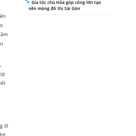
Gia tộc chú Hỏa góp công lớn tạo
nền móng đô thị Sài Gòn
nên
ho
 hầm
ệu
,
spp
xét
g di
ợt,