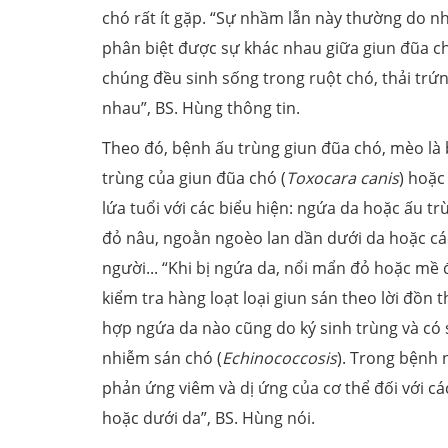
chó rất ít gặp. “Sự nhầm lẫn này thường do n
phân biệt được sự khác nhau giữa giun đũa chó
chúng đều sinh sống trong ruột chó, thải trứ
nhau”, BS. Hùng thông tin.
Theo đó, bệnh ấu trùng giun đũa chó, mèo là 
trùng của giun đũa chó (
Toxocara canis
) hoặc
lứa tuổi với các biểu hiện: ngứa da hoặc ấu
đỏ nâu, ngoằn ngoèo lan dần dưới da hoặc cá
người... “Khi bị ngứa da, nổi mẩn đỏ hoặc mề 
kiểm tra hàng loạt loại giun sán theo lời đồn 
hợp ngứa da nào cũng do ký sinh trùng và có
nhiễm sán chó (
Echinococcosis
). Trong bệnh 
phản ứng viêm và dị ứng của cơ thể đối với cá
hoặc dưới da”, BS. Hùng nói.