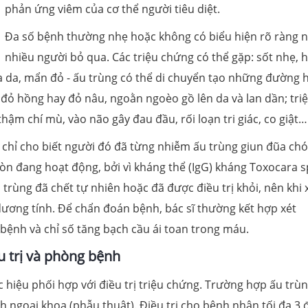
phản ứng viêm của cơ thể người tiêu diệt.
Đa số bệnh thường nhẹ hoặc không có biểu hiện rõ ràng 
nhiều người bỏ qua. Các triệu chứng có thể gặp: sốt nhẹ, 
gứa da, mẩn đỏ - ấu trùng có thể di chuyển tạo những đường
đỏ hồng hay đỏ nâu, ngoằn ngoèo gồ lên da và lan dần; tri
ậm chí mù, vào não gây đau đầu, rối loạn tri giác, co giật…
 chỉ cho biết người đó đã từng nhiễm ấu trùng giun đũa chó
n đang hoạt động, bởi vì kháng thể (IgG) kháng Toxocara 
u trùng đã chết tự nhiên hoặc đã được điều trị khỏi, nên khi 
ơng tính. Để chẩn đoán bệnh, bác sĩ thường kết hợp xét
bệnh và chỉ số tăng bạch cầu ái toan trong máu.
u trị và phòng bệnh
c hiệu phối hợp với điều trị triệu chứng. Trường hợp ấu trùn
 ngoại khoa (phẫu thuật). Điều trị cho bệnh nhân tối đa 3 đ