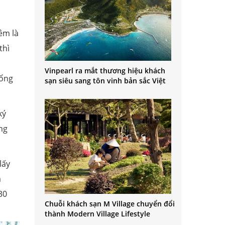
êm là
thì
Vinpearl ra mắt thương hiệu khách
tổng
sạn siêu sang tôn vinh bản sắc Việt
ký
ng
lấy
ả
30
Chuỗi khách sạn M Village chuyển đổi
thành Modern Village Lifestyle