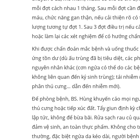
mỗi đợt cách nhau 1 tháng. Sau mỗi đợt cần đ
máu, chức năng gan thận, nếu cải thiện rõ có th
lượng tương tự đợt 1. Sau 3 đợt điều trị nếu 
hoặc làm lại các xét nghiệm để có hướng chẩn
Khi được chẩn đoán mắc bệnh và uống thuốc đ
ứng tồn dư (dù ấu trùng đã bị tiêu diệt, các p
nguyên nhân khác (cơn ngứa có thể do các bệnh
không liên quan đến ký sinh trùng); tái nhiễm
phân thú cưng… dẫn đến nhiễm mới).
Để phòng bệnh, BS. Hùng khuyến cáo mọi người
thú cưng hoặc tiếp xúc đất. Tẩy giun định kỳ 
lập tức, không để bừa bãi. Rửa sạch rau củ q
đảm vệ sinh, an toàn thực phẩm. Không cho tr
thường, đặc biệt ngứa da kéo dài, người bệnh 