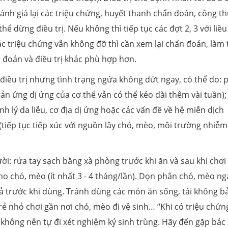
ánh giá lại các triệu chứng, huyết thanh chẩn đoán, công t
ể dừng điều trị. Nếu không thì tiếp tục các đợt 2, 3 với liều
các triệu chứng vẫn không đỡ thì cần xem lại chẩn đoán, làm
 đoán và điều trị khác phù hợp hơn.
iều trị nhưng tình trạng ngứa không dứt ngay, có thể do: 
hản ứng dị ứng của cơ thể vẫn có thể kéo dài thêm vài tuần);
 lý da liễu, cơ địa dị ứng hoặc các vấn đề về hệ miễn dịch
 (tiếp tục tiếp xúc với nguồn lây chó, mèo, môi trường nhiễm
: rửa tay sạch bằng xà phòng trước khi ăn và sau khi chơi 
cho chó, mèo (ít nhất 3 - 4 tháng/lần). Dọn phân chó, mèo ng
uả trước khi dùng. Tránh dùng các món ăn sống, tái không b
ẻ nhỏ chơi gần nơi chó, mèo đi vệ sinh… “Khi có triệu chứn
không nên tự đi xét nghiệm ký sinh trùng. Hãy đến gặp bác 