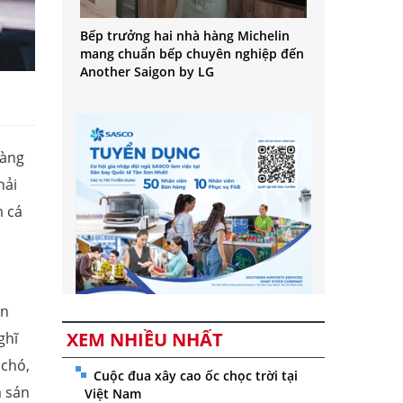
Bếp trưởng hai nhà hàng Michelin
mang chuẩn bếp chuyên nghiệp đến
Another Saigon by LG
màng
hải
m cá
ôn
XEM NHIỀU NHẤT
ghĩ
 chó,
Cuộc đua xây cao ốc chọc trời tại
m sán
Việt Nam