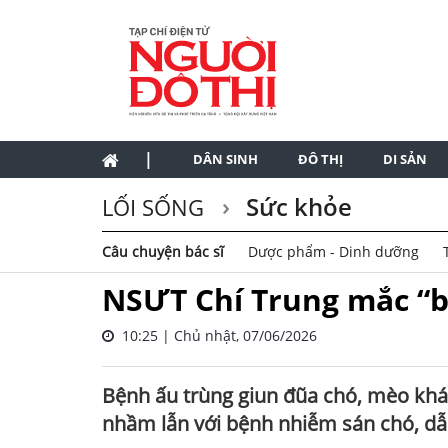
|
DÂN SINH
ĐÔ THỊ
DI SẢN
Sức khỏe
LỐI SỐNG
Câu chuyện bác sĩ
Dược phẩm - Dinh dưỡng
NSƯT Chí Trung mắc “b
10:25 | Chủ nhật, 07/06/2026
Bệnh ấu trùng giun đũa chó, mèo khá 
nhầm lẫn với bệnh nhiễm sán chó, dẫn