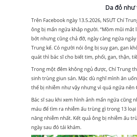
Da đỏ như 
Trên Facebook ngày 13.5.2026, NSƯT Chí Trung
ông bị mẩn ngứa khắp người. “Mồm mũi mắt lắ
bớt nhưng cũng chả đỡ, ngày càng ngứa ngáy 
Trung kể. Có người nói ông bị suy gan, gan kh
quát thì bác sĩ cho biết tim, phổi, gan, thận,
Trong một đêm không ngủ được, Chí Trung thử
sinh trùng giun sán. Mặc dù nghĩ mình ăn uống
thể bị nhiễm như vậy nhưng vì quá ngứa nên 
Bác sĩ sau khi xem hình ảnh mẩn ngứa cũng nhậ
máu để tìm ra nhiễm ấu trùng gì trong 13 loại
năng nhiễm nhất. Kết quả ông bị nhiễm ấu tr
ngày sau đó tái khám.