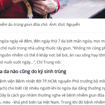
hiễm ấu trùng giun đũa chó. Ảnh: Đức Nguyễn
 ngứa ngáy về đêm, đến ngày thứ 7 da bớt mẩn ngứa, mịn 
o chó nuôi trong nhà uống thuốc tẩy giun. “Không tin cũng p
i nguồn nhiễm có thể ở khắp nơi: bể bơi, ăn rau sống hay tô
hó nuôi suốt ngày…”, Chí Trung nói.
a da nào cũng do ký sinh trùng
ệnh viện Bệnh nhiệt đới TP.HCM; nguyên Phó trưởng bộ m
h) cho biết rất nhiều người khi bị ngứa dai dẳng thường n
 Đây là cách gọi nhầm thường nghe về bệnh nhiễm giun đũa
ó, mèo - khá phổ biến tại Việt Nam. Trong khi đó bệnh nhiễ