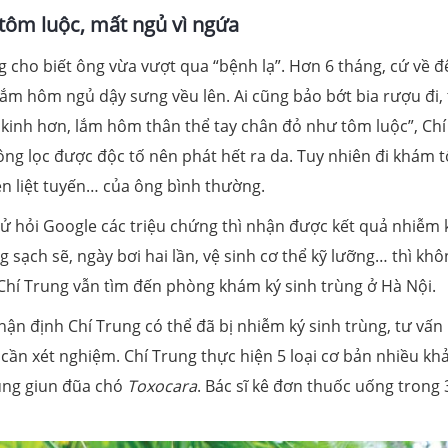
tôm luộc, mất ngủ vì ngứa
 cho biết ông vừa vượt qua “bệnh lạ”. Hơn 6 tháng, cứ về đ
m hôm ngủ dậy sưng vều lên. Ai cũng bảo bớt bia rượu đi, 
kinh hơn, lắm hôm thân thể tay chân đỏ như tôm luộc”, Chí
ông lọc được độc tố nên phát hết ra da. Tuy nhiên đi khám 
 tiền liệt tuyến… của ông bình thường.
 hỏi Google các triệu chứng thì nhận được kết quả nhiễm 
 sạch sẽ, ngày bơi hai lần, vệ sinh cơ thể kỹ lưỡng… thì khô
Chí Trung vẫn tìm đến phòng khám ký sinh trùng ở Hà Nội.
n định Chí Trung có thể đã bị nhiễm ký sinh trùng, tư vấn 
 cần xét nghiệm. Chí Trung thực hiện 5 loại cơ bản nhiều kh
ùng giun đũa chó
Toxocara
. Bác sĩ kê đơn thuốc uống trong 