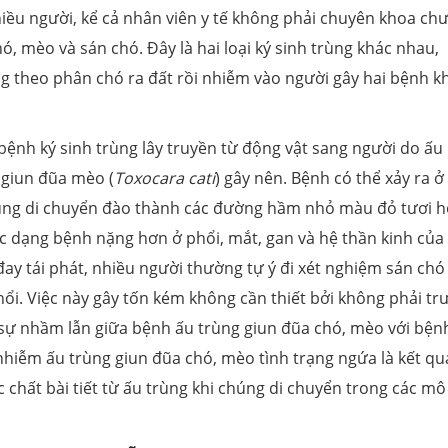
hiều người, kể cả nhân viên y tế không phải chuyên khoa ch
, mèo và sán chó. Đây là hai loại ký sinh trùng khác nhau,
ng theo phân chó ra đất rồi nhiễm vào người gây hai bệnh k
bệnh ký sinh trùng lây truyền từ động vật sang người do ấu
 giun đũa mèo (
Toxocara cati
) gây nên. Bệnh có thể xảy ra ở
 trùng di chuyển đào thành các đường hầm nhỏ màu đỏ tươi 
c dạng bệnh nặng hơn ở phổi, mắt, gan và hệ thần kinh của
đay tái phát, nhiều người thường tự ý đi xét nghiệm sán chó
thổi. Việc này gây tốn kém không cần thiết bởi không phải t
 sự nhầm lẫn giữa bệnh ấu trùng giun đũa chó, mèo với bện
nhiễm ấu trùng giun đũa chó, mèo tình trạng ngứa là kết qu
c chất bài tiết từ ấu trùng khi chúng di chuyển trong các mô