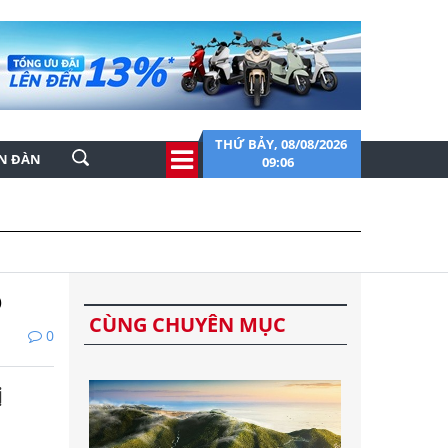
THỨ BẢY, 08/08/2026
ỄN ĐÀN
09:06
o
CÙNG CHUYÊN MỤC
0
ị