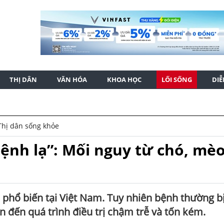
THỊ DÂN
VĂN HÓA
KHOA HỌC
LỐI SỐNG
DI
Thị dân sống khỏe
ệnh lạ”: Mối nguy từ chó, mè
phổ biến tại Việt Nam. Tuy nhiên bệnh thường b
 đến quá trình điều trị chậm trễ và tốn kém.