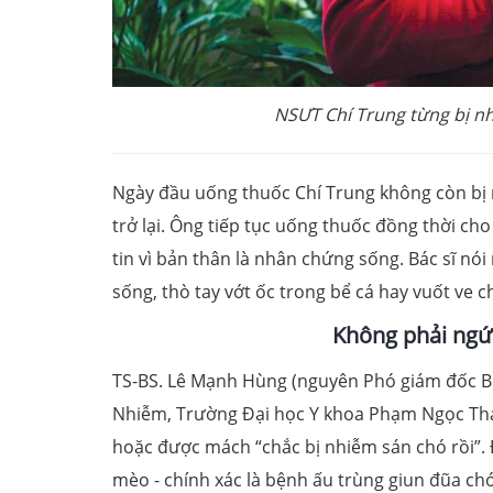
NSƯT Chí Trung từng bị n
Ngày đầu uống thuốc Chí Trung không còn bị
trở lại. Ông tiếp tục uống thuốc đồng thời ch
tin vì bản thân là nhân chứng sống. Bác sĩ nó
sống, thò tay vớt ốc trong bể cá hay vuốt ve c
Không phải ngứ
TS-BS. Lê Mạnh Hùng (nguyên Phó giám đốc B
Nhiễm, Trường Đại học Y khoa Phạm Ngọc Thạc
hoặc được mách “chắc bị nhiễm sán chó rồi”.
mèo - chính xác là bệnh ấu trùng giun đũa ch