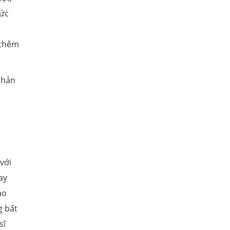
hức
 thêm
phản
với
ay
ảo
g bất
sĩ