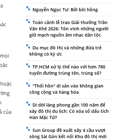
ưa
Nguyễn Ngọc Tư: Bởi bôi hồng
Toàn cảnh lễ trao Giải thưởng Trần
hác
Văn Khê 2026: Tôn vinh những người
giữ mạch nguồn âm nhạc dân tộc
Du mục đô thị và những đứa trẻ
không có ký ức
 mọi
hoặc
TP.HCM xử lý thế nào với hơn 780
tuyến đường trùng tên, trùng số?
 hoặc
"Thổi hồn" di sản vào không gian
công cộng và hàng hóa
rường
h
Di dời làng phong gần 100 năm để
xây đô thị du lịch: Có xóa sổ dấu tích
ả của
Hàn Mặc Tử?
Sun Group đề xuất xây 4 cầu vượt
sông Sài Gòn kết nối Khu đô thị mới