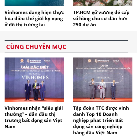
Vinhomes đang hiện thực
TP.HCM gỡ vướng để cấp
hóa điều thế giới kỳ vọng
sổ hồng cho cư dân hơn
ở đô thị tương lai
250 dự án
CÙNG CHUYÊN MỤC
Vinhomes nhận “siêu giải
Tập đoàn TTC được vinh
thưởng” – dẫn đầu thị
danh Top 10 Doanh
trường bất động sản Việt
nghiệp phát triển Bất
Nam
động sản công nghiệp
hàng đầu Việt Nam