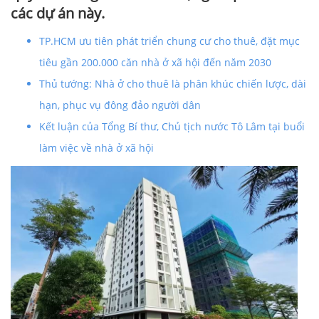
các dự án này.
TP.HCM ưu tiên phát triển chung cư cho thuê, đặt mục
tiêu gần 200.000 căn nhà ở xã hội đến năm 2030
Thủ tướng: Nhà ở cho thuê là phân khúc chiến lược, dài
hạn, phục vụ đông đảo người dân
Kết luận của Tổng Bí thư, Chủ tịch nước Tô Lâm tại buổi
làm việc về nhà ở xã hội