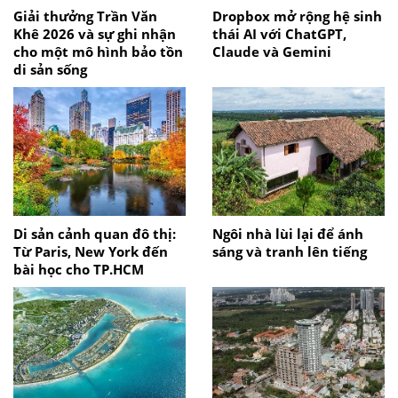
Giải thưởng Trần Văn
Dropbox mở rộng hệ sinh
Khê 2026 và sự ghi nhận
thái AI với ChatGPT,
cho một mô hình bảo tồn
Claude và Gemini
di sản sống
Di sản cảnh quan đô thị:
Ngôi nhà lùi lại để ánh
Từ Paris, New York đến
sáng và tranh lên tiếng
bài học cho TP.HCM