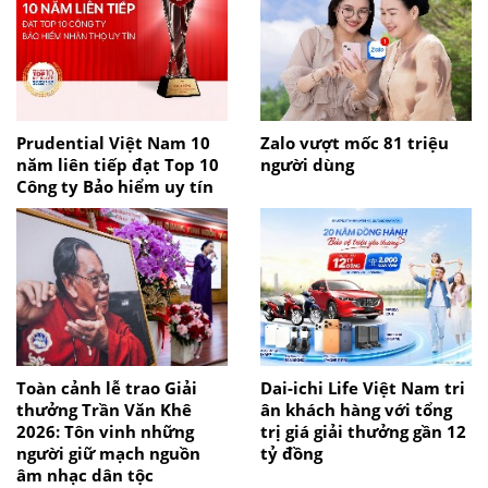
Prudential Việt Nam 10
Zalo vượt mốc 81 triệu
năm liên tiếp đạt Top 10
người dùng
Công ty Bảo hiểm uy tín
Toàn cảnh lễ trao Giải
Dai-ichi Life Việt Nam tri
thưởng Trần Văn Khê
ân khách hàng với tổng
2026: Tôn vinh những
trị giá giải thưởng gần 12
người giữ mạch nguồn
tỷ đồng
âm nhạc dân tộc