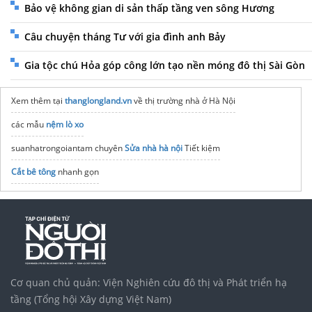
Bảo vệ không gian di sản thấp tầng ven sông Hương
Câu chuyện tháng Tư với gia đình anh Bảy
Gia tộc chú Hỏa góp công lớn tạo nền móng đô thị Sài Gòn
Xem thêm tại
thanglongland.vn
về thị trường nhà ở Hà Nội
các mẫu
nệm lò xo
suanhatrongoiantam chuyên
Sửa nhà hà nội
Tiết kiệm
Cắt bê tông
nhanh gọn
thông tin chi tiết dự án
lotte eco smart city
Mai Chí Thọ
dự án khu phức hợp compound
Palm city
cao tầng
Máy công nghiệp Kumisai
Dự án
Bcons Central Park Biên Hoà
Đồng Nai
Cơ quan chủ quản: Viện Nghiên cứu đô thị và Phát triển hạ
Central Lakeside Taseco
Nền tảng xếp hạng nha khoa minh bạch
tầng (Tổng hội Xây dựng Việt Nam)