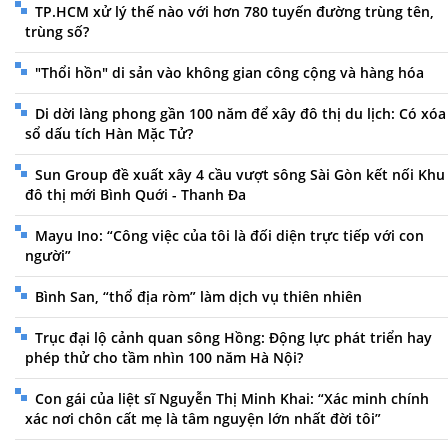
TP.HCM xử lý thế nào với hơn 780 tuyến đường trùng tên,
trùng số?
"Thổi hồn" di sản vào không gian công cộng và hàng hóa
Di dời làng phong gần 100 năm để xây đô thị du lịch: Có xóa
sổ dấu tích Hàn Mặc Tử?
Sun Group đề xuất xây 4 cầu vượt sông Sài Gòn kết nối Khu
đô thị mới Bình Quới - Thanh Đa
Mayu Ino: “Công việc của tôi là đối diện trực tiếp với con
người”
Bình San, “thổ địa ròm” làm dịch vụ thiên nhiên
Trục đại lộ cảnh quan sông Hồng: Động lực phát triển hay
phép thử cho tầm nhìn 100 năm Hà Nội?
Con gái của liệt sĩ Nguyễn Thị Minh Khai: “Xác minh chính
xác nơi chôn cất mẹ là tâm nguyện lớn nhất đời tôi”