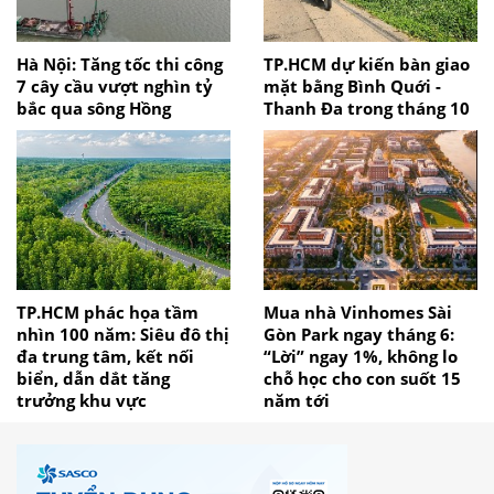
Hà Nội: Tăng tốc thi công
TP.HCM dự kiến bàn giao
7 cây cầu vượt nghìn tỷ
mặt bằng Bình Quới -
bắc qua sông Hồng
Thanh Đa trong tháng 10
TP.HCM phác họa tầm
Mua nhà Vinhomes Sài
nhìn 100 năm: Siêu đô thị
Gòn Park ngay tháng 6:
đa trung tâm, kết nối
“Lời” ngay 1%, không lo
biển, dẫn dắt tăng
chỗ học cho con suốt 15
trưởng khu vực
năm tới